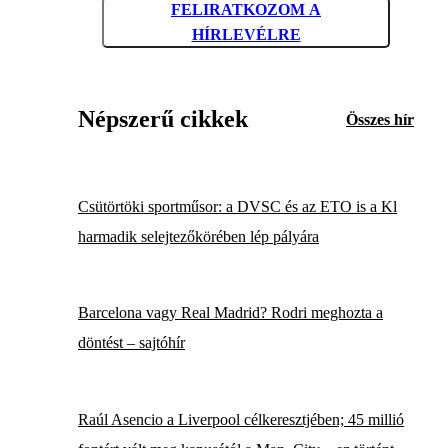
FELIRATKOZOM A
HÍRLEVÉLRE
Népszerű cikkek
Összes hír
Csütörtöki sportműsor: a DVSC és az ETO is a Kl
harmadik selejtezőkörében lép pályára
Barcelona vagy Real Madrid? Rodri meghozta a
döntést – sajtóhír
Raúl Asencio a Liverpool célkeresztjében; 45 millió