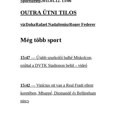
Sportszelep
2011.01.12. 13:06
OUTRA ÜTNI TILOS
víz
Doha
Rafael Nadal
tenisz
Roger Federer
Még több sport
15:47
— Újabb szurkolói balhé Miskolcon,
ezúttal a DVTK Stadionon belül – videó
15:42
— Vinícius ott van a Real Fradi elleni
keretében, Mbappé, Diomandé és Bellingham
nincs