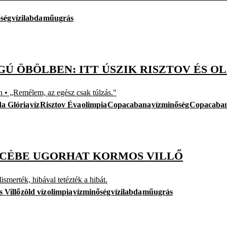
ség
vízilabda
műugrás
GÚ ÖBÖLBEN: ITT ÚSZIK RISZTOV ÉS O
 • „Remélem, az egész csak túlzás."
a Glória
víz
Risztov Éva
olimpia
Copacabana
vízminőség
Copacaban
NCÉBE UGORHAT KORMOS VILLŐ
smerték, hibával tetézték a hibát.
 Villő
zöld víz
olimpia
vízminőség
vízilabda
műugrás