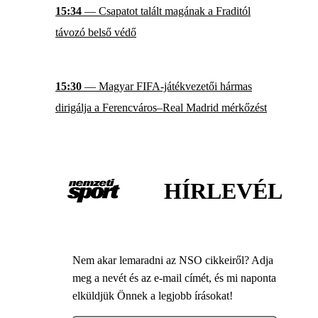
15:34
— Csapatot talált magának a Fraditól
távozó belső védő
15:30
— Magyar FIFA-játékvezetői hármas
dirigálja a Ferencváros–Real Madrid mérkőzést
HÍRLEVÉL
Nem akar lemaradni az NSO cikkeiről? Adja
meg a nevét és az e-mail címét, és mi naponta
elküldjük Önnek a legjobb írásokat!