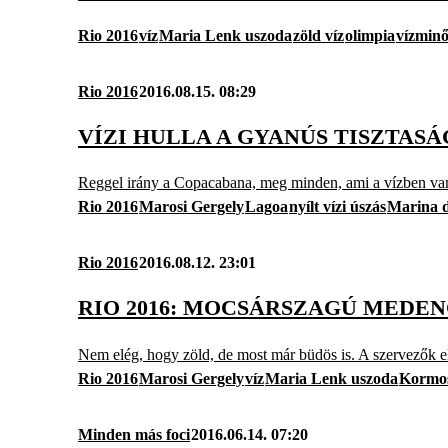
Rio 2016
víz
Maria Lenk uszoda
zöld víz
olimpia
vízminő
Rio 2016
2016.08.15. 08:29
VÍZI HULLA A GYANÚS TISZTASÁ
Reggel irány a Copacabana, meg minden, ami a vízben van
Rio 2016
Marosi Gergely
Lagoa
nyílt vízi úszás
Marina d
Rio 2016
2016.08.12. 23:01
RIO 2016: MOCSÁRSZAGÚ MEDE
Nem elég, hogy zöld, de most már büdös is. A szervezők eli
Rio 2016
Marosi Gergely
víz
Maria Lenk uszoda
Kormos
Minden más foci
2016.06.14. 07:20