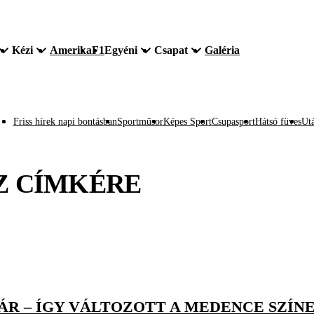
Kézi
Amerika
F1
Egyéni
Csapat
Galéria
Friss hírek napi bontásban
Sportműsor
Képes Sport
Csupasport
Hátsó füves
Utá
Z
CÍMKÉRE
ÁR – ÍGY VÁLTOZOTT A MEDENCE SZÍNE