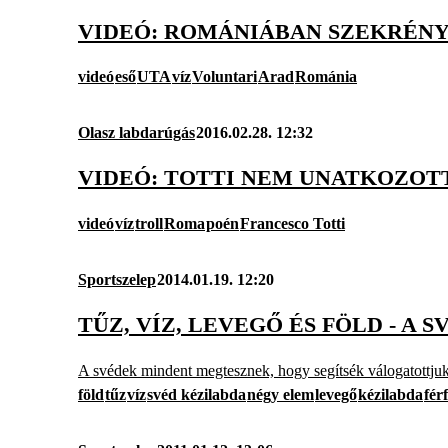
VIDEÓ: ROMÁNIÁBAN SZEKRÉNY
videó
eső
UTA
víz
Voluntari
Arad
Románia
Olasz labdarúgás
2016.02.28. 12:32
VIDEÓ: TOTTI NEM UNATKOZOTT
videó
víz
troll
Roma
poén
Francesco Totti
Sportszelep
2014.01.19. 12:20
TŰZ, VÍZ, LEVEGŐ ÉS FÖLD - A
A svédek mindent megtesznek, hogy segítsék válogatottjuka
föld
tűz
víz
svéd kézilabda
négy elem
levegő
kézilabda
fér