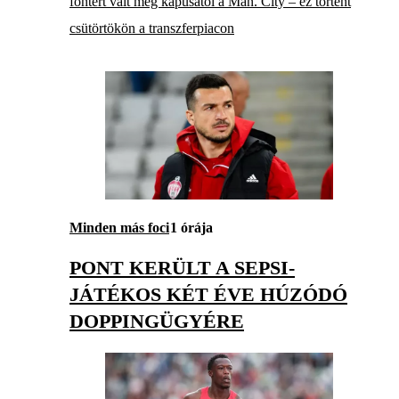
fontért vált meg kapusától a Man. City – ez történt
csütörtökön a transzferpiacon
Minden más foci
1 órája
PONT KERÜLT A SEPSI-
JÁTÉKOS KÉT ÉVE HÚZÓDÓ
DOPPINGÜGYÉRE