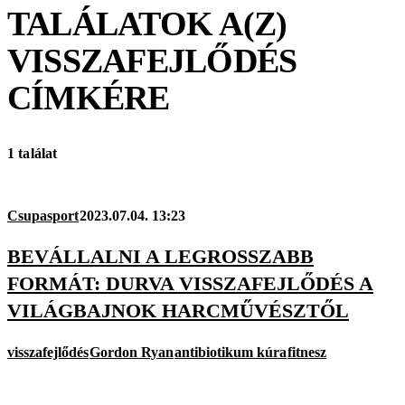
TALÁLATOK A(Z)
VISSZAFEJLŐDÉS
CÍMKÉRE
1 találat
Csupasport
2023.07.04. 13:23
BEVÁLLALNI A LEGROSSZABB
FORMÁT: DURVA VISSZAFEJLŐDÉS A
VILÁGBAJNOK HARCMŰVÉSZTŐL
visszafejlődés
Gordon Ryan
antibiotikum kúra
fitnesz