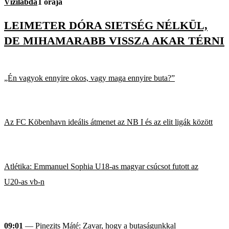
Vízilabda
1 órája
LEIMETER DÓRA SIETSÉG NÉLKÜL,
DE MIHAMARABB VISSZA AKAR TÉRNI
„Én vagyok ennyire okos, vagy maga ennyire buta?”
Az FC Köbenhavn ideális átmenet az NB I és az elit ligák között
Atlétika: Emmanuel Sophia U18-as magyar csúcsot futott az
U20-as vb-n
09:01
— Pinezits Máté: Zavar, hogy a butaságunkkal