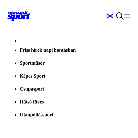
Friss hírek napi bontásban
Sportműsor
Képes Sport
Csupasport
Hátsó füves
Utánpótlássport