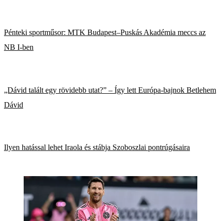
Pénteki sportműsor: MTK Budapest–Puskás Akadémia meccs az
NB I-ben
„Dávid talált egy rövidebb utat?” – Így lett Európa-bajnok Betlehem
Dávid
Ilyen hatással lehet Iraola és stábja Szoboszlai pontrúgásaira