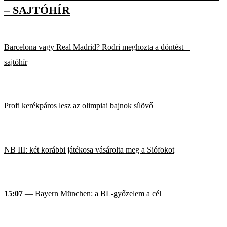
– SAJTÓHÍR
Barcelona vagy Real Madrid? Rodri meghozta a döntést –
sajtóhír
Profi kerékpáros lesz az olimpiai bajnok sílövő
NB III: két korábbi játékosa vásárolta meg a Siófokot
15:07
— Bayern München: a BL-győzelem a cél