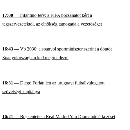
17:00
— Infantino-terv: a FIFA bocsánatot kért a
tagszervezetektől, az elnökség támogatja a vezetőséget
16:43
— Vb 2030: a spanyol sportminiszter szerint a döntőt
Spanyolországban kell megrendezni
16:31
— Diego Forlán lett az uruguayi futballválogatott
szövetségi kapitánya
16:21
— Bejelentette a Real Madrid Yan Diomandé érkezését