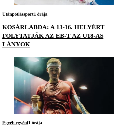
Utánpótlássport
1 órája
KOSÁRLABDA: A 13-16. HELYÉRT
FOLYTATJÁK AZ EB-T AZ U18-AS
LÁNYOK
Egyéb egyéni
1 órája