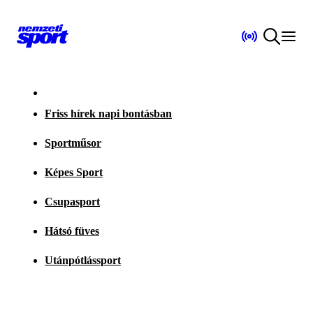
Friss hírek napi bontásban
Sportműsor
Képes Sport
Csupasport
Hátsó füves
Utánpótlássport