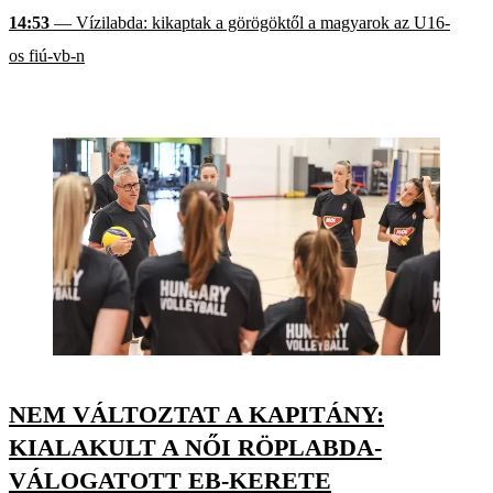
14:53
— Vízilabda: kikaptak a görögöktől a magyarok az U16-
os fiú-vb-n
NEM VÁLTOZTAT A KAPITÁNY:
KIALAKULT A NŐI RÖPLABDA-
VÁLOGATOTT EB-KERETE