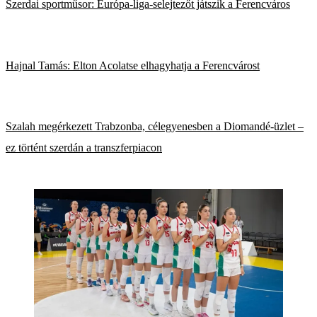
Szerdai sportműsor: Európa-liga-selejtezőt játszik a Ferencváros
Hajnal Tamás: Elton Acolatse elhagyhatja a Ferencvárost
Szalah megérkezett Trabzonba, célegyenesben a Diomandé-üzlet –
ez történt szerdán a transzferpiacon