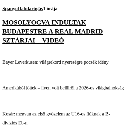
Spanyol labdarúgás
1 órája
MOSOLYOGVA INDULTAK
BUDAPESTRE A REAL MADRID
SZTÁRJAI – VIDEÓ
Bayer Leverkusen: világrekord nyereségre pocsék idény
Amerikából jöttek – ilyen volt belülről a 2026-os világbajnokság
Kosár: megvan az első győzelem az U16-os fiúknak a B-
divíziós Eb-n