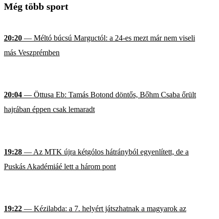
Még több sport
20:20
— Méltó búcsú Marguctól: a 24-es mezt már nem viseli
más Veszprémben
20:04
— Öttusa Eb: Tamás Botond döntős, Bőhm Csaba őrült
hajrában éppen csak lemaradt
19:28
— Az MTK újra kétgólos hátrányból egyenlített, de a
Puskás Akadémiáé lett a három pont
19:22
— Kézilabda: a 7. helyért játszhatnak a magyarok az