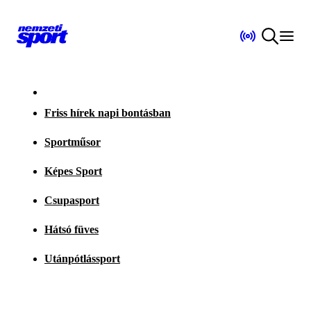
Friss hírek napi bontásban
Sportműsor
Képes Sport
Csupasport
Hátsó füves
Utánpótlássport