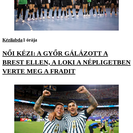
Kézilabda
1 órája
NŐI KÉZI: A GYŐR GÁLÁZOTT A
BREST ELLEN, A LOKI A NÉPLIGETBEN
VERTE MEG A FRADIT
•
ÉLŐ