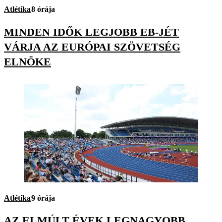
Atlétika
8 órája
MINDEN IDŐK LEGJOBB EB-JÉT
VÁRJA AZ EURÓPAI SZÖVETSÉG
ELNÖKE
Atlétika
9 órája
AZ ELMÚLT ÉVEK LEGNAGYOBB