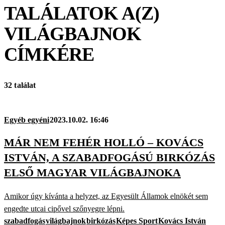
TALÁLATOK A(Z)
VILÁGBAJNOK
CÍMKÉRE
32 találat
Egyéb egyéni
2023.10.02. 16:46
MÁR NEM FEHÉR HOLLÓ – KOVÁCS
ISTVÁN, A SZABADFOGÁSÚ BIRKÓZÁS
ELSŐ MAGYAR VILÁGBAJNOKA
Amikor úgy kívánta a helyzet, az Egyesült Államok elnökét sem
engedte utcai cipővel szőnyegre lépni.
szabadfogás
világbajnok
birkózás
Képes Sport
Kovács István