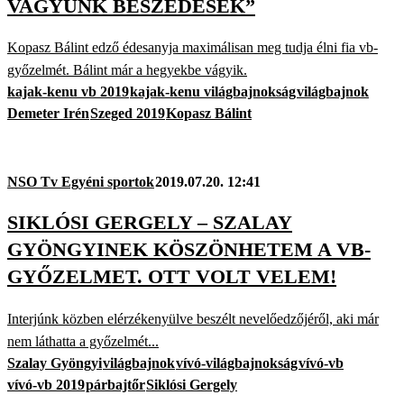
VAGYUNK BESZÉDESEK”
Kopasz Bálint edző édesanyja maximálisan meg tudja élni fia vb-
győzelmét. Bálint már a hegyekbe vágyik.
kajak-kenu vb 2019
kajak-kenu világbajnokság
világbajnok
Demeter Irén
Szeged 2019
Kopasz Bálint
NSO Tv Egyéni sportok
2019.07.20. 12:41
SIKLÓSI GERGELY – SZALAY
GYÖNGYINEK KÖSZÖNHETEM A VB-
GYŐZELMET. OTT VOLT VELEM!
Interjúnk közben elérzékenyülve beszélt nevelőedzőjéről, aki már
nem láthatta a győzelmét...
Szalay Gyöngyi
világbajnok
vívó-világbajnokság
vívó-vb
vívó-vb 2019
párbajtőr
Siklósi Gergely