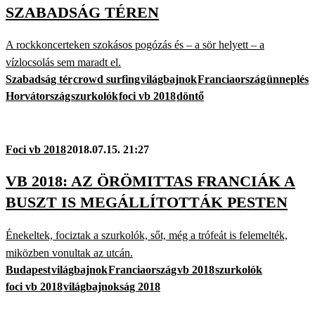
SZABADSÁG TÉREN
A rockkoncerteken szokásos pogózás és – a sör helyett – a
vízlocsolás sem maradt el.
Szabadság tér
crowd surfing
világbajnok
Franciaország
ünneplés
Horvátország
szurkolók
foci vb 2018
döntő
Foci vb 2018
2018.07.15. 21:27
VB 2018: AZ ÖRÖMITTAS FRANCIÁK A
BUSZT IS MEGÁLLÍTOTTÁK PESTEN
Énekeltek, fociztak a szurkolók, sőt, még a trófeát is felemelték,
miközben vonultak az utcán.
Budapest
világbajnok
Franciaország
vb 2018
szurkolók
foci vb 2018
világbajnokság 2018