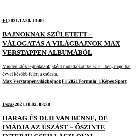
F1
2021.12.20. 13:00
BAJNOKNAK SZÜLETETT –
VÁLOGATÁS A VILÁGBAJNOK MAX
VERSTAPPEN ALBUMÁBÓL
Minden idők legfiatalabbjaként mutatkozott be az F1-ben, majd hat
évvel később felért a csúcsra.
Max Verstappen
világbajnok
F1 2021
Formula–1
Képes Sport
Úszás
2021.10.02. 08:30
HARAG ÉS DÜH VAN BENNE, DE
IMÁDJA AZ ÚSZÁST – ŐSZINTE