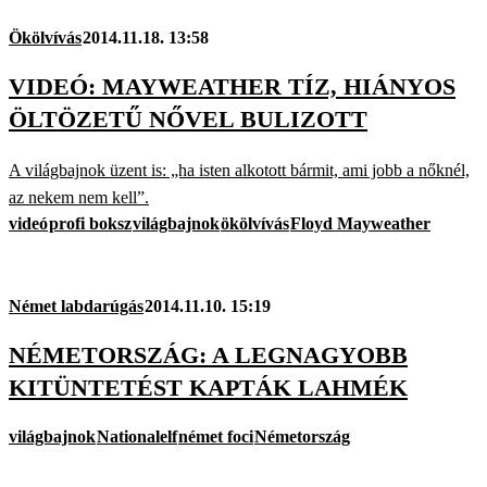
Ökölvívás
2014.11.18. 13:58
VIDEÓ: MAYWEATHER TÍZ, HIÁNYOS
ÖLTÖZETŰ NŐVEL BULIZOTT
A világbajnok üzent is: „ha isten alkotott bármit, ami jobb a nőknél,
az nekem nem kell”.
videó
profi boksz
világbajnok
ökölvívás
Floyd Mayweather
Német labdarúgás
2014.11.10. 15:19
NÉMETORSZÁG: A LEGNAGYOBB
KITÜNTETÉST KAPTÁK LAHMÉK
világbajnok
Nationalelf
német foci
Németország