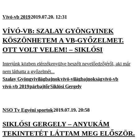
Vívó-vb 2019
2019.07.20. 12:31
VÍVÓ-VB: SZALAY GYÖNGYINEK
KÖSZÖNHETEM A VB-GYŐZELMET.
OTT VOLT VELEM! – SIKLÓSI
Interjúnk közben elérzékenyülve beszélt nevelőedzőjéről, aki már
nem láthatta a győzelmét...
Szalay Gyöngyi
világbajnok
vívó-világbajnokság
vívó-vb
vívó-vb 2019
párbajtőr
Siklósi Gergely
NSO Tv Egyéni sportok
2019.07.19. 20:58
SIKLÓSI GERGELY – ANYUKÁM
TEKINTETÉT LÁTTAM MEG ELŐSZÖR.