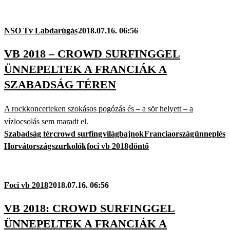
NSO Tv Labdarúgás
2018.07.16. 06:56
VB 2018 – CROWD SURFINGGEL
ÜNNEPELTEK A FRANCIÁK A
SZABADSÁG TÉREN
A rockkoncerteken szokásos pogózás és – a sör helyett – a
vízlocsolás sem maradt el.
Szabadság tér
crowd surfing
világbajnok
Franciaország
ünneplés
Horvátország
szurkolók
foci vb 2018
döntő
Foci vb 2018
2018.07.16. 06:56
VB 2018: CROWD SURFINGGEL
ÜNNEPELTEK A FRANCIÁK A