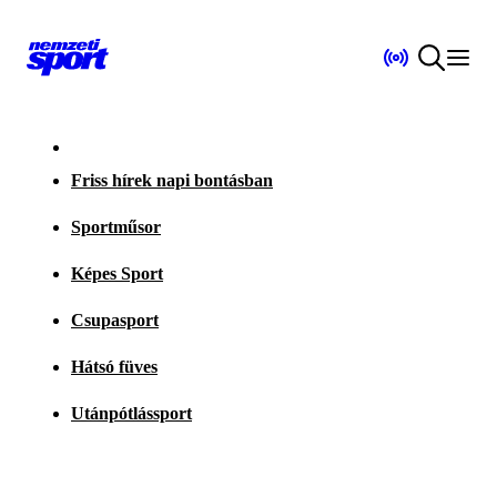
Friss hírek napi bontásban
Sportműsor
Képes Sport
Csupasport
Hátsó füves
Utánpótlássport