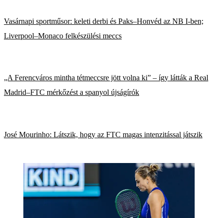
Vasárnapi sportműsor: keleti derbi és Paks–Honvéd az NB I-ben;
Liverpool–Monaco felkészülési meccs
„A Ferencváros mintha tétmeccsre jött volna ki” – így látták a Real
Madrid–FTC mérkőzést a spanyol újságírók
José Mourinho: Látszik, hogy az FTC magas intenzitással játszik