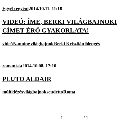
Egyéb egyéni
2014.10.11. 11:18
VIDEÓ: ÍME, BERKI VILÁGBAJNOKI
CÍMET ÉRŐ GYAKORLATA!
videó
Nanning
világbajnok
Berki Krisztián
lólengés
romanista
2014.10.08. 17:10
PLUTO ALDAIR
múltidézés
világbajnok
scudetto
Roma
1
/
2