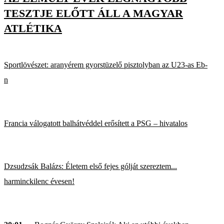
TESZTJE ELŐTT ÁLL A MAGYAR
ATLÉTIKA
Sportlövészet: aranyérem gyorstüzelő pisztolyban az U23-as Eb-
n
Francia válogatott balhátvéddel erősített a PSG – hivatalos
Dzsudzsák Balázs: Életem első fejes gólját szereztem...
harminckilenc évesen!