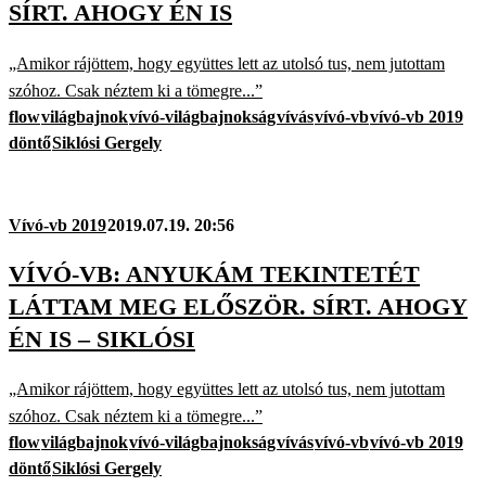
SÍRT. AHOGY ÉN IS
„Amikor rájöttem, hogy együttes lett az utolsó tus, nem jutottam
szóhoz. Csak néztem ki a tömegre...”
flow
világbajnok
vívó-világbajnokság
vívás
vívó-vb
vívó-vb 2019
döntő
Siklósi Gergely
Vívó-vb 2019
2019.07.19. 20:56
VÍVÓ-VB: ANYUKÁM TEKINTETÉT
LÁTTAM MEG ELŐSZÖR. SÍRT. AHOGY
ÉN IS – SIKLÓSI
„Amikor rájöttem, hogy együttes lett az utolsó tus, nem jutottam
szóhoz. Csak néztem ki a tömegre...”
flow
világbajnok
vívó-világbajnokság
vívás
vívó-vb
vívó-vb 2019
döntő
Siklósi Gergely