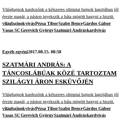
Világbajnok kardozónk a kétszeres olimpiai bajnok lagzijában jól
érezte magát, a páston igyekszik a háta mögött hagyni a hisztit.
világbajnok
vívás
Pézsa Tibor
Szabó Bence
Gárdos Gábor
Vasas SC
Gerevich György
Szatmári András
kardvívás
Egyéb egyéni
2017.08.15. 08:58
SZATMÁRI ANDRÁS: A
TÁNCOSLÁBÚAK KÖZÉ TARTOZTAM
SZILÁGYI ÁRON ESKÜVŐJÉN
Világbajnok kardozónk a kétszeres olimpiai bajnok lagzijában jól
érezte magát, a páston igyekszik a háta mögött hagyni a hisztit.
világbajnok
vívás
Pézsa Tibor
Szabó Bence
Gárdos Gábor
Vasas SC
Gerevich György
Szatmári András
kardvívás