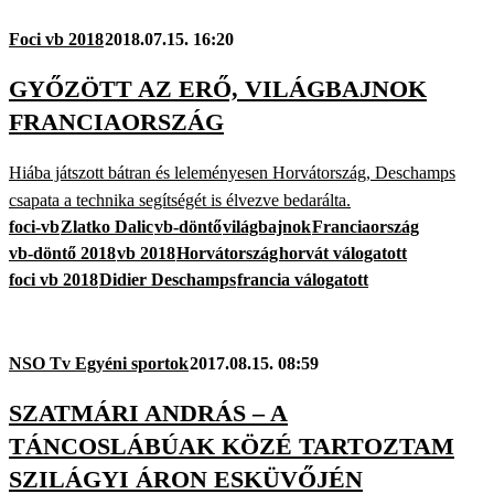
Foci vb 2018
2018.07.15. 16:20
GYŐZÖTT AZ ERŐ, VILÁGBAJNOK
FRANCIAORSZÁG
Hiába játszott bátran és leleményesen Horvátország, Deschamps
csapata a technika segítségét is élvezve bedarálta.
foci-vb
Zlatko Dalic
vb-döntő
világbajnok
Franciaország
vb-döntő 2018
vb 2018
Horvátország
horvát válogatott
foci vb 2018
Didier Deschamps
francia válogatott
NSO Tv Egyéni sportok
2017.08.15. 08:59
SZATMÁRI ANDRÁS – A
TÁNCOSLÁBÚAK KÖZÉ TARTOZTAM
SZILÁGYI ÁRON ESKÜVŐJÉN