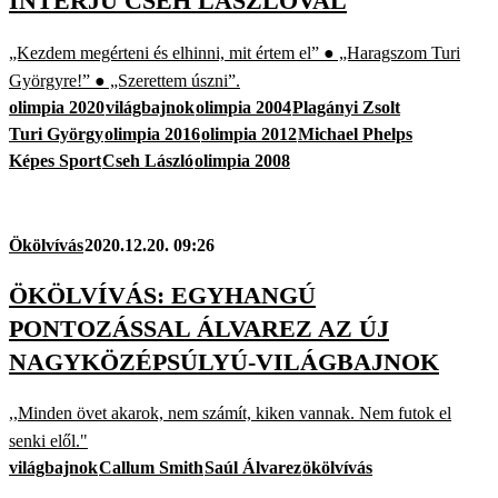
INTERJÚ CSEH LÁSZLÓVAL
„Kezdem megérteni és elhinni, mit értem el” ● „Haragszom Turi
Györgyre!” ● „Szerettem úszni”.
olimpia 2020
világbajnok
olimpia 2004
Plagányi Zsolt
Turi György
olimpia 2016
olimpia 2012
Michael Phelps
Képes Sport
Cseh László
olimpia 2008
Ökölvívás
2020.12.20. 09:26
ÖKÖLVÍVÁS: EGYHANGÚ
PONTOZÁSSAL ÁLVAREZ AZ ÚJ
NAGYKÖZÉPSÚLYÚ-VILÁGBAJNOK
,,Minden övet akarok, nem számít, kiken vannak. Nem futok el
senki elől."
világbajnok
Callum Smith
Saúl Álvarez
ökölvívás