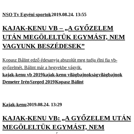
NSO Tv Egyéni sportok
2019.08.24. 13:55
KAJAK-KENU VB – „A GYŐZELEM
UTÁN MEGÖLELTÜK EGYMÁST, NEM
VAGYUNK BESZÉDESEK”
Kopasz Bálint edző édesanyja abszolút meg tudja élni fia vb-
győzelmét. Bálint már a hegyekbe vágyik.
kajak-kenu vb 2019
kajak-kenu világbajnokság
világbajnok
Demeter Irén
Szeged 2019
Kopasz Bálint
Kajak-kenu
2019.08.24. 13:29
KAJAK-KENU VB: „A GYŐZELEM UTÁN
MEGÖLELTÜK EGYMÁST, NEM