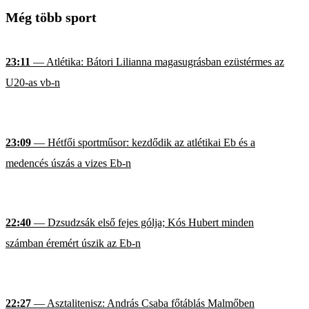
Még több sport
23:11
— Atlétika: Bátori Lilianna magasugrásban ezüstérmes az
U20-as vb-n
23:09
— Hétfői sportműsor: kezdődik az atlétikai Eb és a
medencés úszás a vizes Eb-n
22:40
— Dzsudzsák első fejes gólja; Kós Hubert minden
számban éremért úszik az Eb-n
22:27
— Asztalitenisz: András Csaba főtáblás Malmőben