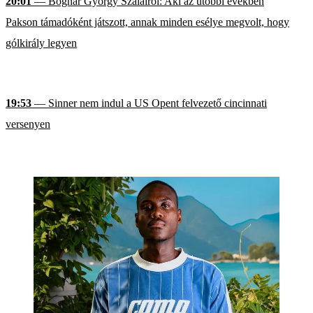
20:01
— Bognár György Szalairól: Aki az utóbbi években
Pakson támadóként játszott, annak minden esélye megvolt, hogy
gólkirály legyen
19:53
— Sinner nem indul a US Opent felvezető cincinnati
versenyen