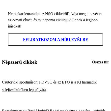
Nem akar lemaradni az NSO cikkeiről? Adja meg a nevét és
az e-mail címét, és mi naponta elküldjük Önnek a legjobb
írásokat!
FELIRATKOZOM A HÍRLEVÉLRE
Népszerű cikkek
Összes hír
Csütörtöki sportműsor: a DVSC és az ETO is a Kl harmadik
selejtezőkörében lép pályára
Barcelona vagy Real Madrid? Rodri meghozta a döntést – sajtóhír