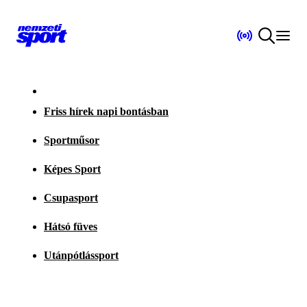
Friss hírek napi bontásban
Sportműsor
Képes Sport
Csupasport
Hátsó füves
Utánpótlássport