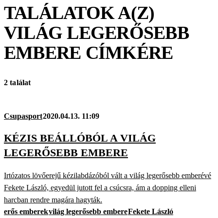
TALÁLATOK A(Z)
VILÁG LEGERŐSEBB
EMBERE
CÍMKÉRE
2 találat
Csupasport
2020.04.13. 11:09
KÉZIS BEÁLLÓBÓL A VILÁG
LEGERŐSEBB EMBERE
Irtózatos lövőerejű kézilabdázóból vált a világ legerősebb emberévé
Fekete László, egyedül jutott fel a csúcsra, ám a dopping elleni
harcban rendre magára hagyták.
erős emberek
világ legerősebb embere
Fekete László