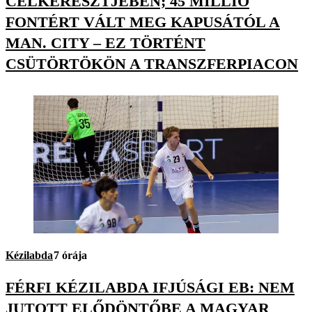
CÉLKERESZTJÉBEN; 45 MILLIÓ
FONTÉRT VÁLT MEG KAPUSÁTÓL A
MAN. CITY – EZ TÖRTÉNT
CSÜTÖRTÖKÖN A TRANSZFERPIACON
Kézilabda
7 órája
FÉRFI KÉZILABDA IFJÚSÁGI EB: NEM
JUTOTT ELŐDÖNTŐBE A MAGYAR