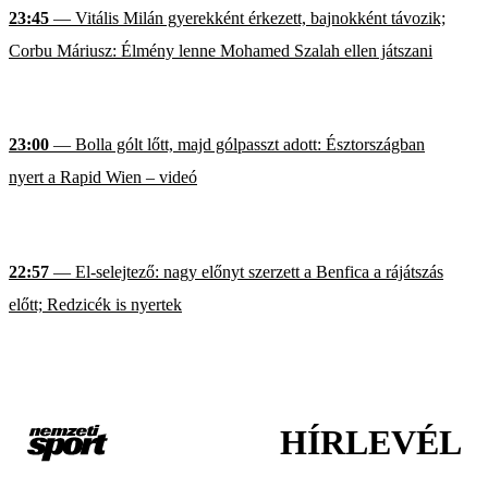
23:45
— Vitális Milán gyerekként érkezett, bajnokként távozik;
Corbu Máriusz: Élmény lenne Mohamed Szalah ellen játszani
23:00
— Bolla gólt lőtt, majd gólpasszt adott: Észtországban
nyert a Rapid Wien – videó
22:57
— El-selejtező: nagy előnyt szerzett a Benfica a rájátszás
előtt; Redzicék is nyertek
HÍRLEVÉL