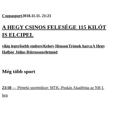
Csupasport
2018.11.11. 21:21
A HEGY CSINOS FELESÉGE 115 KILÓT
IS ELCIPEL
világ legerősebb embere
Kelsey Henson
Trónok harca
A Hegy
Hafþór Júlíus Björnsson
életmód
Még több sport
23:50
— Pénteki sportműsor: MTK–Puskás Akadémia az NB I-
ben