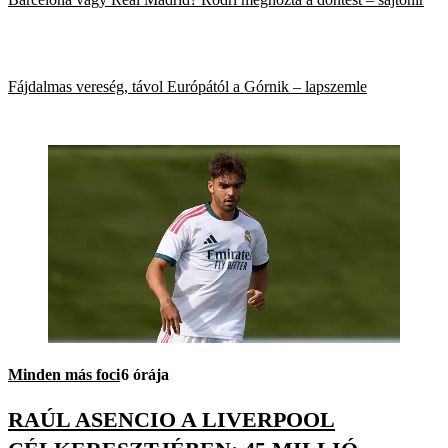
Fájdalmas vereség, távol Európától a Górnik – lapszemle
Minden más foci
6 órája
RAÚL ASENCIO A LIVERPOOL