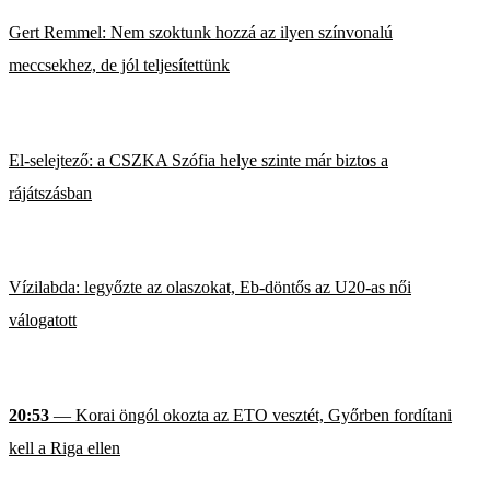
Gert Remmel: Nem szoktunk hozzá az ilyen színvonalú
meccsekhez, de jól teljesítettünk
El-selejtező: a CSZKA Szófia helye szinte már biztos a
rájátszásban
Vízilabda: legyőzte az olaszokat, Eb-döntős az U20-as női
válogatott
20:53
— Korai öngól okozta az ETO vesztét, Győrben fordítani
kell a Riga ellen