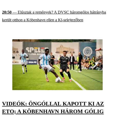
20:50
— Elúsztak a remények? A DVSC háromgólos hátrányba
került otthon a Köbenhavn ellen a Kl-selejtezőben
VIDEÓK: ÖNGÓLLAL KAPOTT KI AZ
ETO; A KÖBENHAVN HÁROM GÓLIG