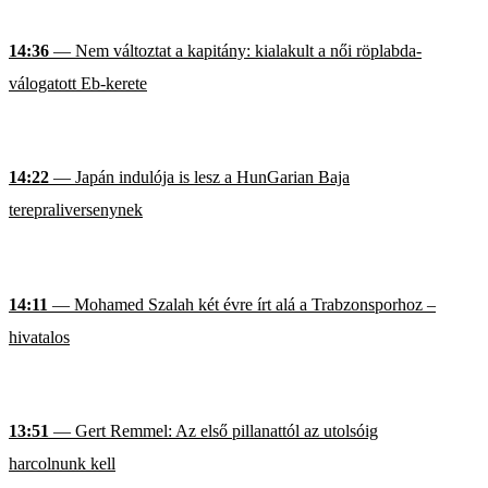
14:36
— Nem változtat a kapitány: kialakult a női röplabda-
válogatott Eb-kerete
14:22
— Japán indulója is lesz a HunGarian Baja
terepraliversenynek
14:11
— Mohamed Szalah két évre írt alá a Trabzonsporhoz –
hivatalos
13:51
— Gert Remmel: Az első pillanattól az utolsóig
harcolnunk kell