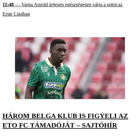
11:48
— Varga Arnold teljesen egészségesen várja a rajtot az
Erste Ligában
HÁROM BELGA KLUB IS FIGYELI AZ
ETO FC TÁMADÓJÁT – SAJTÓHÍR