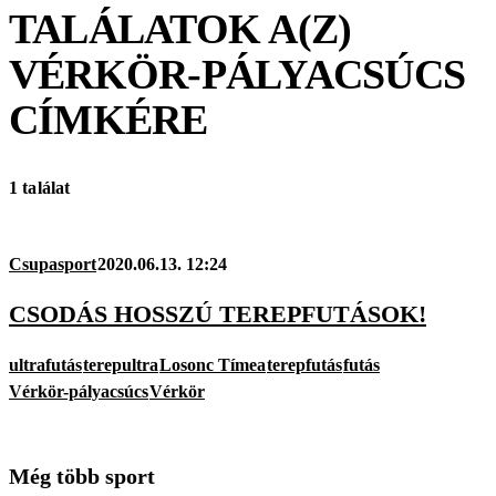
TALÁLATOK A(Z)
VÉRKÖR-PÁLYACSÚCS
CÍMKÉRE
1 találat
Csupasport
2020.06.13. 12:24
CSODÁS HOSSZÚ TEREPFUTÁSOK!
ultrafutás
terepultra
Losonc Tímea
terepfutás
futás
Vérkör-pályacsúcs
Vérkör
Még több sport