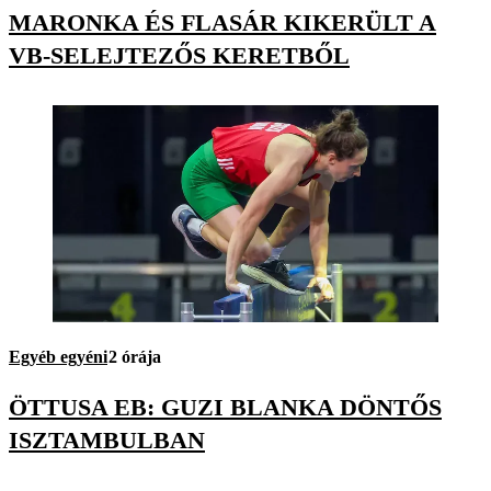
MARONKA ÉS FLASÁR KIKERÜLT A
VB-SELEJTEZŐS KERETBŐL
Egyéb egyéni
2 órája
ÖTTUSA EB: GUZI BLANKA DÖNTŐS
ISZTAMBULBAN