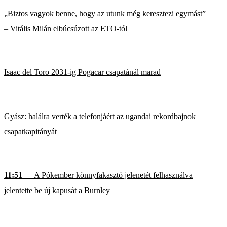
„Biztos vagyok benne, hogy az utunk még keresztezi egymást”
– Vitális Milán elbúcsúzott az ETO-tól
Isaac del Toro 2031-ig Pogacar csapatánál marad
Gyász: halálra verték a telefonjáért az ugandai rekordbajnok
csapatkapitányát
11:51
— A Pókember könnyfakasztó jelenetét felhasználva
jelentette be új kapusát a Burnley