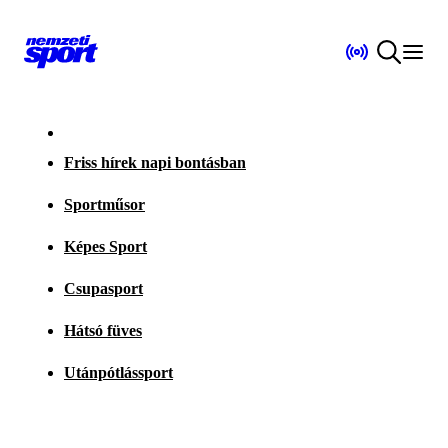
Friss hírek napi bontásban
Sportműsor
Képes Sport
Csupasport
Hátsó füves
Utánpótlássport