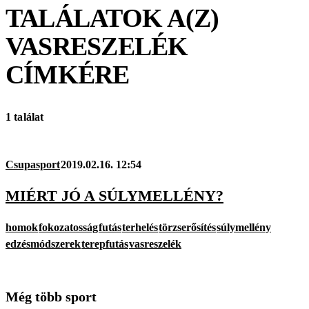
TALÁLATOK A(Z)
VASRESZELÉK
CÍMKÉRE
1 találat
Csupasport
2019.02.16. 12:54
MIÉRT JÓ A SÚLYMELLÉNY?
homok
fokozatosság
futás
terhelés
törzserősítés
súlymellény
edzésmódszerek
terepfutás
vasreszelék
Még több sport