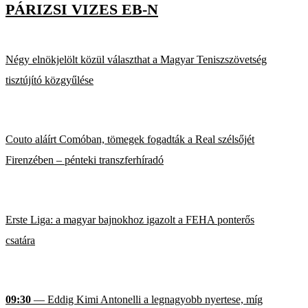
PÁRIZSI VIZES EB-N
Négy elnökjelölt közül választhat a Magyar Teniszszövetség
tisztújító közgyűlése
Couto aláírt Comóban, tömegek fogadták a Real szélsőjét
Firenzében – pénteki transzferhíradó
Erste Liga: a magyar bajnokhoz igazolt a FEHA ponterős
csatára
09:30
— Eddig Kimi Antonelli a legnagyobb nyertese, míg