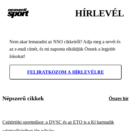
HÍRLEVÉL
Nem akar lemaradni az NSO cikkeiről? Adja meg a nevét és
az e-mail címét, és mi naponta elküldjük Önnek a legjobb
írásokat!
FELIRATKOZOM A HÍRLEVÉLRE
Népszerű cikkek
Összes hír
Csütörtöki sportműsor: a DVSC és az ETO is a Kl harmadik
selejtezőkörében lép pályára