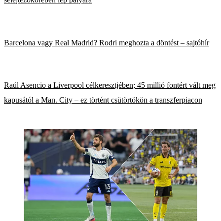
Barcelona vagy Real Madrid? Rodri meghozta a döntést – sajtóhír
Raúl Asencio a Liverpool célkeresztjében; 45 millió fontért vált meg
kapusától a Man. City – ez történt csütörtökön a transzferpiacon