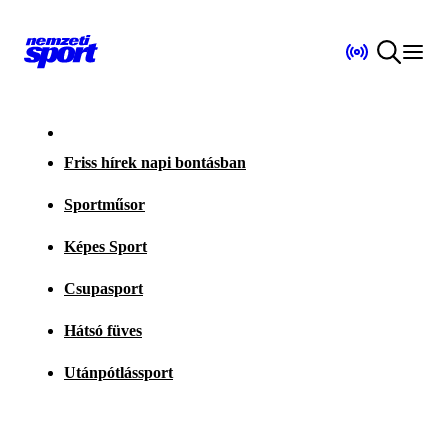
Friss hírek napi bontásban
Sportműsor
Képes Sport
Csupasport
Hátsó füves
Utánpótlássport