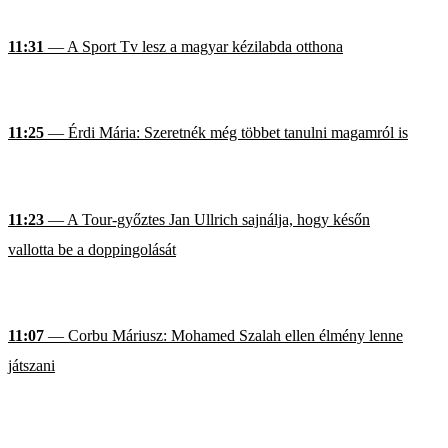
11:31
— A Sport Tv lesz a magyar kézilabda otthona
11:25
— Érdi Mária: Szeretnék még többet tanulni magamról is
11:23
— A Tour-győztes Jan Ullrich sajnálja, hogy későn
vallotta be a doppingolását
11:07
— Corbu Máriusz: Mohamed Szalah ellen élmény lenne
játszani