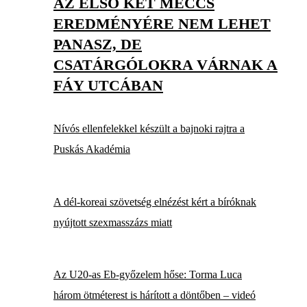
AZ ELSŐ KÉT MECCS
EREDMÉNYÉRE NEM LEHET
PANASZ, DE
CSATÁRGÓLOKRA VÁRNAK A
FÁY UTCÁBAN
Nívós ellenfelekkel készült a bajnoki rajtra a
Puskás Akadémia
A dél-koreai szövetség elnézést kért a bíróknak
nyújtott szexmasszázs miatt
Az U20-as Eb-győzelem hőse: Torma Luca
három ötméterest is hárított a döntőben – videó