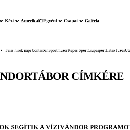
Kézi
Amerika
F1
Egyéni
Csapat
Galéria
Friss hírek napi bontásban
Sportműsor
Képes Sport
Csupasport
Hátsó füves
Utá
ÁNDORTÁBOR
CÍMKÉRE
KOK SEGÍTIK A VÍZIVÁNDOR PROGRAMO