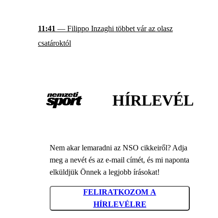
11:41
— Filippo Inzaghi többet vár az olasz
csatároktól
HÍRLEVÉL
Nem akar lemaradni az NSO cikkeiről? Adja
meg a nevét és az e-mail címét, és mi naponta
elküldjük Önnek a legjobb írásokat!
FELIRATKOZOM A
HÍRLEVÉLRE