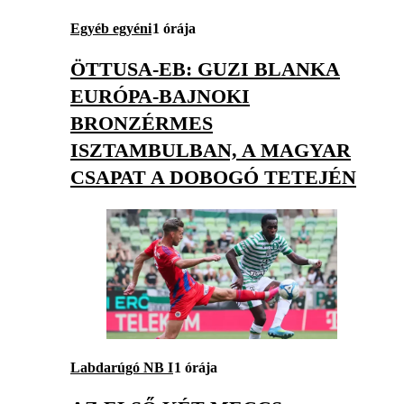
Egyéb egyéni
1 órája
ÖTTUSA-EB: GUZI BLANKA
EURÓPA-BAJNOKI
BRONZÉRMES
ISZTAMBULBAN, A MAGYAR
CSAPAT A DOBOGÓ TETEJÉN
Labdarúgó NB I
1 órája