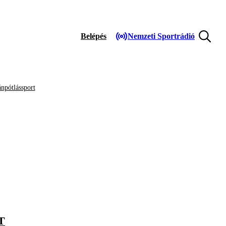
Belépés
Nemzeti Sportrádió
npótlássport
T