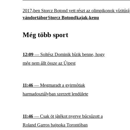
2017-ben Storcz Botond vett részt az olimpikonok vízitúrá
vándortábor
Storcz Botond
kajak-kenu
Még több sport
12:09
— Soltész Dominik bízik benne, hogy
még nem állt össze az Újpest
11:46
— Megmaradt a gyirmótiak
harmadosztályban szerzett lendülete
11:46
— Csak öt játékot nyerve búcsúzott a
Roland Garros bajnoka Torontóban