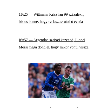
10:25
— Wittmann Krisztián 99 százalékig
biztos benne, hogy ez lesz az utolsó évada
09:57
— Argentína szabad kezet ad, Lionel
Messi maga dönti el, hogy mikor vonul vissza