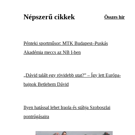
Népszerű cikkek
Összes hír
Pénteki sportműsor: MTK Budapest–Puskás
Akadémia meccs az NB I-ben
„Dávid talált egy rövidebb utat?” – Így lett Európa-
bajnok Betlehem Dávid
Ilyen hatással lehet Iraola és stábja Szoboszlai
pontrúgásaira