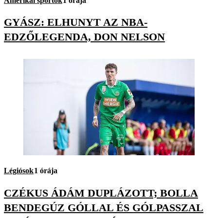
Amerikai sportok
1 órája
GYÁSZ: ELHUNYT AZ NBA-
EDZŐLEGENDA, DON NELSON
Légiósok
1 órája
CZÉKUS ÁDÁM DUPLÁZOTT; BOLLA
BENDEGÚZ GÓLLAL ÉS GÓLPASSZAL