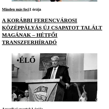
Minden más foci
1 órája
A KORÁBBI FERENCVÁROSI
KÖZÉPPÁLYÁS ÚJ CSAPATOT TALÁLT
MAGÁNAK – HÉTFŐI
TRANSZFERHÍRADÓ
•
ÉLŐ