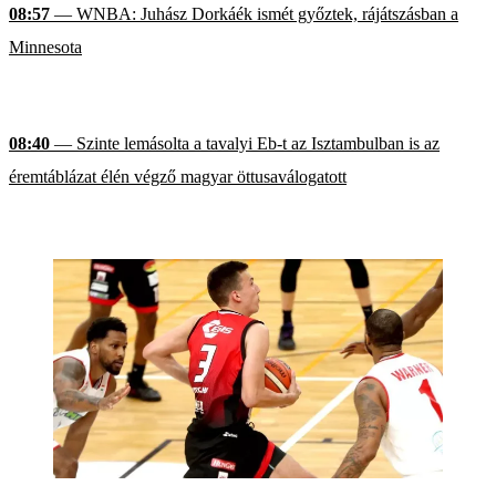
08:57
— WNBA: Juhász Dorkáék ismét győztek, rájátszásban a
Minnesota
08:40
— Szinte lemásolta a tavalyi Eb-t az Isztambulban is az
éremtáblázat élén végző magyar öttusaválogatott