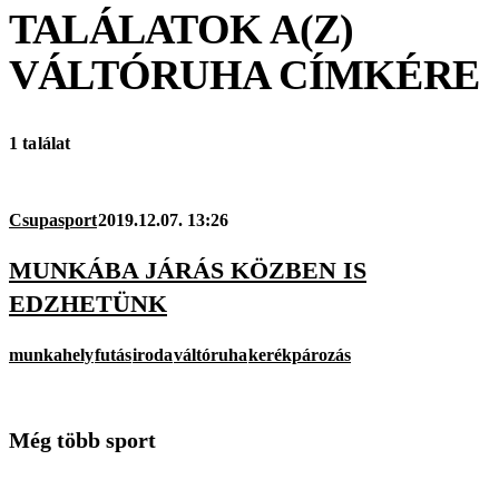
TALÁLATOK A(Z)
VÁLTÓRUHA
CÍMKÉRE
1 találat
Csupasport
2019.12.07. 13:26
MUNKÁBA JÁRÁS KÖZBEN IS
EDZHETÜNK
munkahely
futás
iroda
váltóruha
kerékpározás
Még több sport