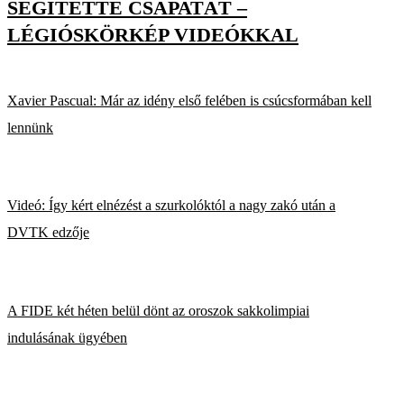
SEGÍTETTE CSAPATÁT –
LÉGIÓSKÖRKÉP VIDEÓKKAL
Xavier Pascual: Már az idény első felében is csúcsformában kell
lennünk
Videó: Így kért elnézést a szurkolóktól a nagy zakó után a
DVTK edzője
A FIDE két héten belül dönt az oroszok sakkolimpiai
indulásának ügyében