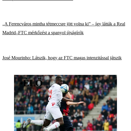
„A Ferencváros mintha tétmeccsre jött volna ki” – így látták a Real
Madrid–FTC mérkőzést a spanyol újságírók
José Mourinho: Látszik, hogy az FTC magas intenzitással játszik
•
ÉLŐ