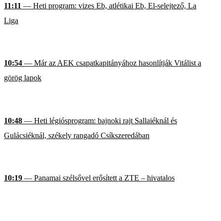
11:11
— Heti program: vizes Eb, atlétikai Eb, El-selejtező, La
Liga
10:54
— Már az AEK csapatkapitányához hasonlítják Vitálist a
görög lapok
10:48
— Heti légiósprogram: bajnoki rajt Sallaiéknál és
Gulácsiéknál, székely rangadó Csíkszeredában
10:19
— Panamai szélsővel erősített a ZTE – hivatalos