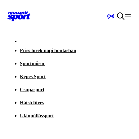
Friss hírek napi bontásban
Sportműsor
Képes Sport
Csupasport
Hátsó füves
Utánpótlássport