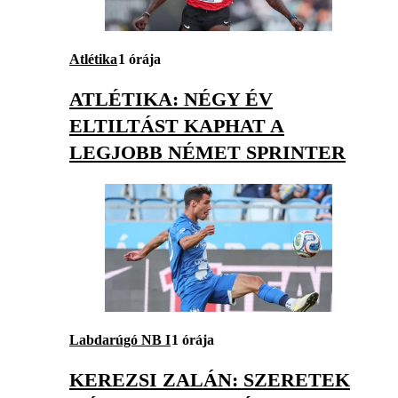
Atlétika
1 órája
ATLÉTIKA: NÉGY ÉV
ELTILTÁST KAPHAT A
LEGJOBB NÉMET SPRINTER
Labdarúgó NB I
1 órája
KEREZSI ZALÁN: SZERETEK