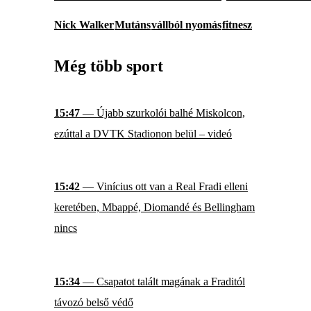
Nick Walker
Mutáns
vállból nyomás
fitnesz
Még több sport
15:47
— Újabb szurkolói balhé Miskolcon,
ezúttal a DVTK Stadionon belül – videó
15:42
— Vinícius ott van a Real Fradi elleni
keretében, Mbappé, Diomandé és Bellingham
nincs
15:34
— Csapatot talált magának a Fraditól
távozó belső védő