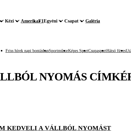
Kézi
Amerika
F1
Egyéni
Csapat
Galéria
Friss hírek napi bontásban
Sportműsor
Képes Sport
Csupasport
Hátsó füves
Utá
LLBÓL NYOMÁS
CÍMKÉ
EM KEDVELI A VÁLLBÓL NYOMÁST