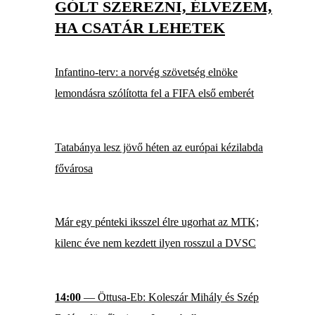
GÓLT SZEREZNI, ÉLVEZEM,
HA CSATÁR LEHETEK
Infantino-terv: a norvég szövetség elnöke
lemondásra szólította fel a FIFA első emberét
Tatabánya lesz jövő héten az európai kézilabda
fővárosa
Már egy pénteki iksszel élre ugorhat az MTK;
kilenc éve nem kezdett ilyen rosszul a DVSC
14:00
— Öttusa-Eb: Koleszár Mihály és Szép