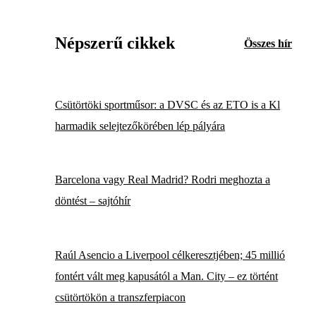
Népszerű cikkek
Összes hír
Csütörtöki sportműsor: a DVSC és az ETO is a Kl
harmadik selejtezőkörében lép pályára
Barcelona vagy Real Madrid? Rodri meghozta a
döntést – sajtóhír
Raúl Asencio a Liverpool célkeresztjében; 45 millió
fontért vált meg kapusától a Man. City – ez történt
csütörtökön a transzferpiacon