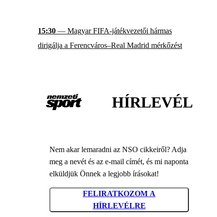
15:30
— Magyar FIFA-játékvezetői hármas
dirigálja a Ferencváros–Real Madrid mérkőzést
HÍRLEVÉL
Nem akar lemaradni az NSO cikkeiről? Adja
meg a nevét és az e-mail címét, és mi naponta
elküldjük Önnek a legjobb írásokat!
FELIRATKOZOM A
HÍRLEVÉLRE