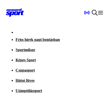
Friss hírek napi bontásban
Sportműsor
Képes Sport
Csupasport
Hátsó füves
Utánpótlássport