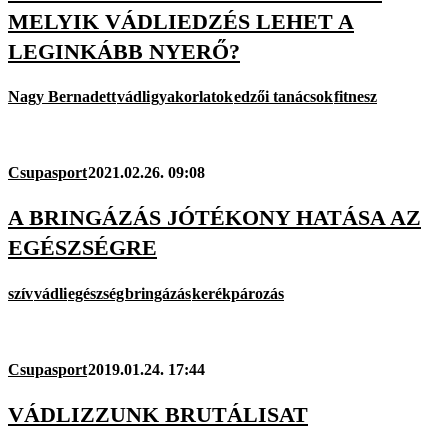
MELYIK VÁDLIEDZÉS LEHET A
LEGINKÁBB NYERŐ?
Nagy Bernadett
vádli
gyakorlatok
edzői tanácsok
fitnesz
Csupasport
2021.02.26. 09:08
A BRINGÁZÁS JÓTÉKONY HATÁSA AZ
EGÉSZSÉGRE
szív
vádli
egészség
bringázás
kerékpározás
Csupasport
2019.01.24. 17:44
VÁDLIZZUNK BRUTÁLISAT