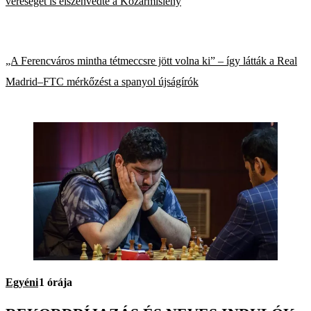
vereségét is elszenvedte a Kozármisleny
„A Ferencváros mintha tétmeccsre jött volna ki” – így látták a Real
Madrid–FTC mérkőzést a spanyol újságírók
Egyéni
1 órája