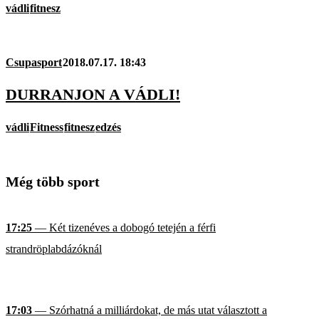
vádli
fitnesz
Csupasport
2018.07.17. 18:43
DURRANJON A VÁDLI!
vádli
Fitness
fitnesz
edzés
Még több sport
17:25
— Két tizenéves a dobogó tetején a férfi
strandröplabdázóknál
17:03
— Szórhatná a milliárdokat, de más utat választott a