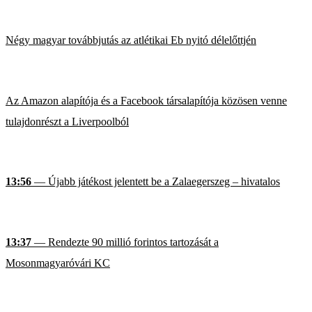
Négy magyar továbbjutás az atlétikai Eb nyitó délelőttjén
Az Amazon alapítója és a Facebook társalapítója közösen venne
tulajdonrészt a Liverpoolból
13:56
— Újabb játékost jelentett be a Zalaegerszeg – hivatalos
13:37
— Rendezte 90 millió forintos tartozását a
Mosonmagyaróvári KC