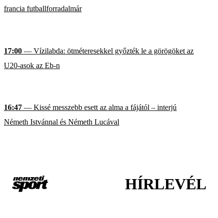
francia futballforradalmár
17:00
— Vízilabda: ötméteresekkel győzték le a görögöket az
U20-asok az Eb-n
16:47
— Kissé messzebb esett az alma a fájától – interjú
Németh Istvánnal és Németh Lucával
HÍRLEVÉL