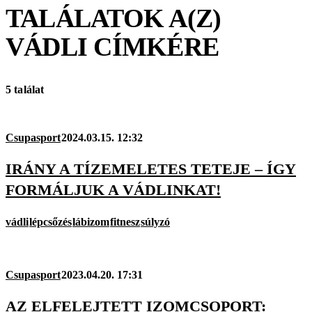
TALÁLATOK A(Z)
VÁDLI
CÍMKÉRE
5 találat
Csupasport
2024.03.15. 12:32
IRÁNY A TÍZEMELETES TETEJE – ÍGY
FORMÁLJUK A VÁDLINKAT!
vádli
lépcsőzés
lábizom
fitnesz
súlyzó
Csupasport
2023.04.20. 17:31
AZ ELFELEJTETT IZOMCSOPORT: