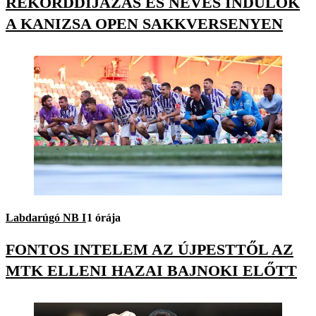
REKORDDÍJAZÁS ÉS NEVES INDULÓK
A KANIZSA OPEN SAKKVERSENYEN
Labdarúgó NB I
1 órája
FONTOS INTELEM AZ ÚJPESTTŐL AZ
MTK ELLENI HAZAI BAJNOKI ELŐTT