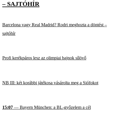
– SAJTÓHÍR
Barcelona vagy Real Madrid? Rodri meghozta a döntést –
sajtóhír
Profi kerékpáros lesz az olimpiai bajnok sílövő
NB III: két korábbi játékosa vásárolta meg a Siófokot
15:07
— Bayern München: a BL-győzelem a cél