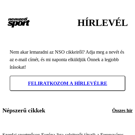
HÍRLEVÉL
Nem akar lemaradni az NSO cikkeiről? Adja meg a nevét és
az e-mail címét, és mi naponta elküldjük Önnek a legjobb
írásokat!
FELIRATKOZOM A HÍRLEVÉLRE
Népszerű cikkek
Összes hír
Szerdai sportműsor: Európa-liga-selejtezőt játszik a Ferencváros