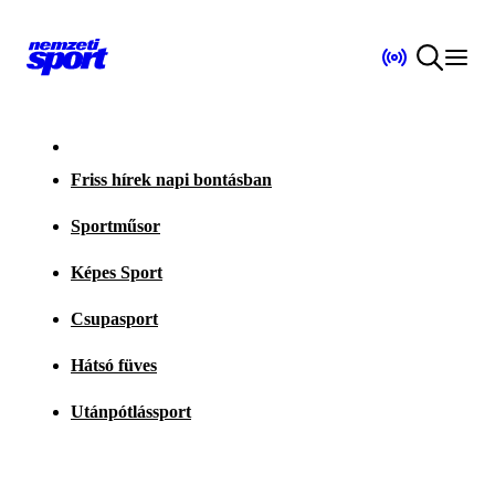
Friss hírek napi bontásban
Sportműsor
Képes Sport
Csupasport
Hátsó füves
Utánpótlássport