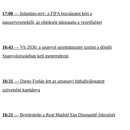
17:00
— Infantino-terv: a FIFA bocsánatot kért a
tagszervezetektől, az elnökség támogatja a vezetőséget
16:43
— Vb 2030: a spanyol sportminiszter szerint a döntőt
Spanyolországban kell megrendezni
16:31
— Diego Forlán lett az uruguayi futballválogatott
szövetségi kapitánya
16:21
— Bejelentette a Real Madrid Yan Diomandé érkezését