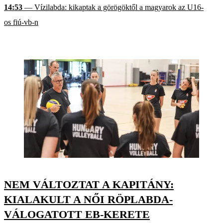
14:53
— Vízilabda: kikaptak a görögöktől a magyarok az U16-
os fiú-vb-n
NEM VÁLTOZTAT A KAPITÁNY:
KIALAKULT A NŐI RÖPLABDA-
VÁLOGATOTT EB-KERETE