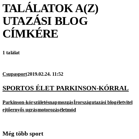
TALÁLATOK A(Z)
UTAZÁSI BLOG
CÍMKÉRE
1 találat
Csupasport
2019.02.24. 11:52
SPORTOS ÉLET PARKINSON-KÓRRAL
Parkinson-kór
születésnap
mozgás
Írország
utazási blog
életvitel
ejtőernyős ugrás
motorozás
életmód
Még több sport