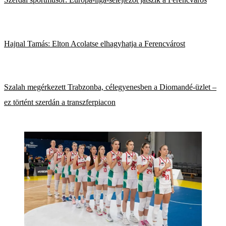
Hajnal Tamás: Elton Acolatse elhagyhatja a Ferencvárost
Szalah megérkezett Trabzonba, célegyenesben a Diomandé-üzlet –
ez történt szerdán a transzferpiacon