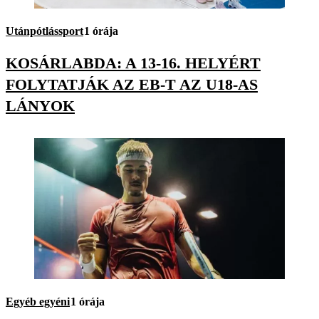
Utánpótlássport
1 órája
KOSÁRLABDA: A 13-16. HELYÉRT
FOLYTATJÁK AZ EB-T AZ U18-AS
LÁNYOK
Egyéb egyéni
1 órája