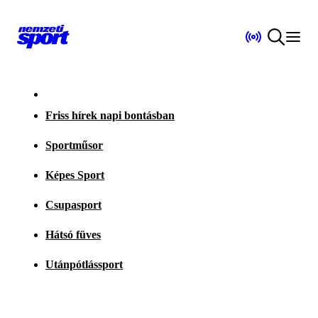
Friss hírek napi bontásban
Sportműsor
Képes Sport
Csupasport
Hátsó füves
Utánpótlássport