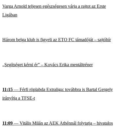
Varga Arnold teljesen egészségesen várja a rajtot az Erste
Ligában
Három belga klub is figyeli az ETO FC támadóját – sajtóhír
„Segítséget kérni ér” – Kovács Erika mentáltréner
11:15
— Férfi röplabda Extraliga: továbbra is Bartal Gergely
irányítja a TFSE-t
11:09
— Vitális Milán az AEK Athénnál folytatja – hivatalos