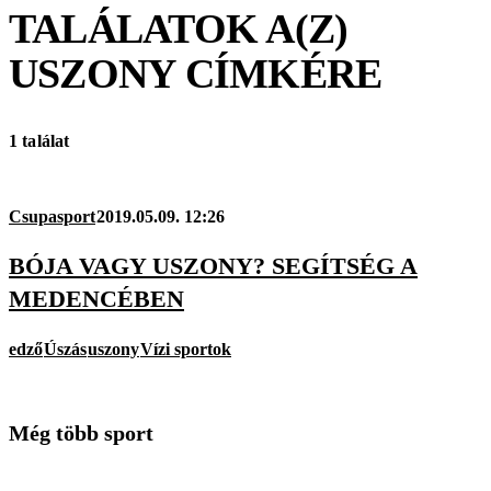
TALÁLATOK A(Z)
USZONY
CÍMKÉRE
1 találat
Csupasport
2019.05.09. 12:26
BÓJA VAGY USZONY? SEGÍTSÉG A
MEDENCÉBEN
edző
Úszás
uszony
Vízi sportok
Még több sport