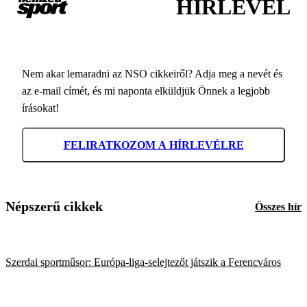
HÍRLEVÉL
Nem akar lemaradni az NSO cikkeiről? Adja meg a nevét és
az e-mail címét, és mi naponta elküldjük Önnek a legjobb
írásokat!
FELIRATKOZOM A HÍRLEVÉLRE
Népszerű cikkek
Összes hír
Szerdai sportműsor: Európa-liga-selejtezőt játszik a Ferencváros