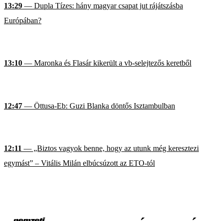
13:29
— Dupla Tízes: hány magyar csapat jut rájátszásba
Európában?
13:10
— Maronka és Flasár kikerült a vb-selejtezős keretből
12:47
— Öttusa-Eb: Guzi Blanka döntős Isztambulban
12:11
— „Biztos vagyok benne, hogy az utunk még keresztezi
egymást” – Vitális Milán elbúcsúzott az ETO-tól