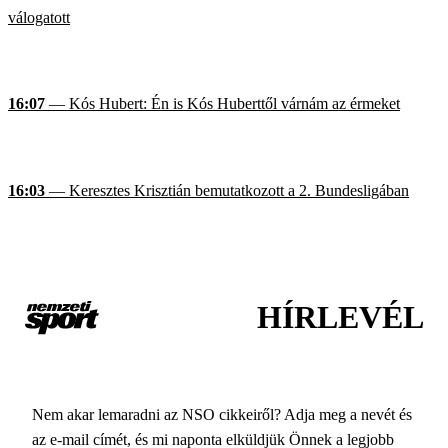
válogatott
16:07
— Kós Hubert: Én is Kós Huberttől várnám az érmeket
16:03
— Keresztes Krisztián bemutatkozott a 2. Bundesligában
HÍRLEVÉL
Nem akar lemaradni az NSO cikkeiről? Adja meg a nevét és
az e-mail címét, és mi naponta elküldjük Önnek a legjobb