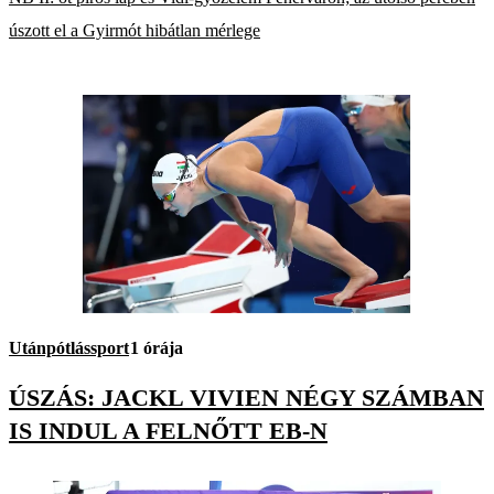
úszott el a Gyirmót hibátlan mérlege
Utánpótlássport
1 órája
ÚSZÁS: JACKL VIVIEN NÉGY SZÁMBAN
IS INDUL A FELNŐTT EB-N