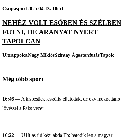
Csupasport
2025.04.13. 10:51
NEHÉZ VOLT ESŐBEN ÉS SZÉLBEN
FUTNI, DE ARANYAT NYERT
TAPOLCÁN
Ultrappolca
Nagy Miklós
Szintay Ágoston
futás
Tapolc
Még több sport
16:46
— A kispestiek lesgólig eljutottak, de egy megpattanó
lövéssel a Paks vezet
16:22
— U18-as fiú kézilabda Eb: hatodik lett a magyar