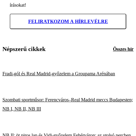
írásokat!
FELIRATKOZOM A HÍRLEVÉLRE
Népszerű cikkek
Összes hír
Fradi-gól és Real Madrid-győzelem a Groupama Arénában
Szombati sportműsor: Ferencváros–Real Madrid meccs Budapesten;
NB I, NB II, NB III
NB II: öt piros lap és Vidi-győzelem Fehérváron; az utolsó percben