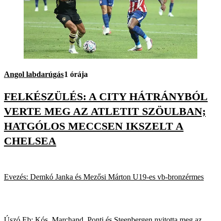
Angol labdarúgás
1 órája
FELKÉSZÜLÉS: A CITY HÁTRÁNYBÓL
VERTE MEG AZ ATLETIT SZÖULBAN;
HATGÓLOS MECCSEN IKSZELT A
CHELSEA
Evezés: Demkó Janka és Mezősi Márton U19-es vb-bronzérmes
Úszó Eb: Kós, Marchand, Ponti és Steenbergen nyitotta meg az