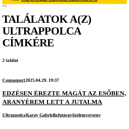
TALÁLATOK A(Z)
ULTRAPPOLCA
CÍMKÉRE
2 találat
Csupasport
2025.04.29. 19:37
EDZÉSEN ÉREZTE MAGÁT AZ ESŐBEN,
ARANYÉREM LETT A JUTALMA
Ultrappolca
Karay Gabriella
futás
győzelem
verseny