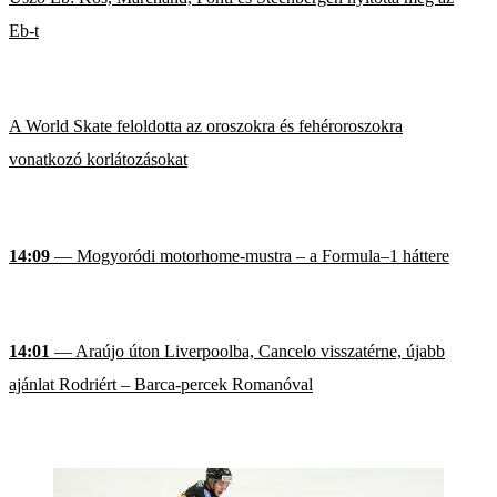
Eb-t
A World Skate feloldotta az oroszokra és fehéroroszokra
vonatkozó korlátozásokat
14:09
— Mogyoródi motorhome-mustra – a Formula–1 háttere
14:01
— Araújo úton Liverpoolba, Cancelo visszatérne, újabb
ajánlat Rodriért – Barca-percek Romanóval