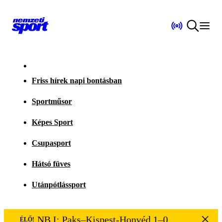
Friss hírek napi bontásban
Sportműsor
Képes Sport
Csupasport
Hátsó füves
Utánpótlássport
NB I: Paks–Kispest-Honvéd 1–0
ÉLŐ!