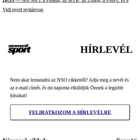
20:35
— Női NB I: a Puskás, az MTK, az Újpest, a PMFC és a
Vidi nyert nyitányon
HÍRLEVÉL
Nem akar lemaradni az NSO cikkeiről? Adja meg a nevét és
az e-mail címét, és mi naponta elküldjük Önnek a legjobb
írásokat!
FELIRATKOZOM A HÍRLEVÉLRE