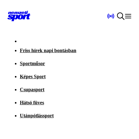
Friss hírek napi bontásban
Sportműsor
Képes Sport
Csupasport
Hátsó füves
Utánpótlássport