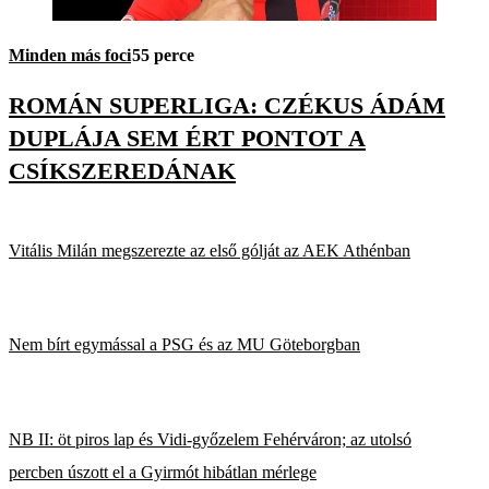
Minden más foci
55 perce
ROMÁN SUPERLIGA: CZÉKUS ÁDÁM
DUPLÁJA SEM ÉRT PONTOT A
CSÍKSZEREDÁNAK
Vitális Milán megszerezte az első gólját az AEK Athénban
Nem bírt egymással a PSG és az MU Göteborgban
NB II: öt piros lap és Vidi-győzelem Fehérváron; az utolsó
percben úszott el a Gyirmót hibátlan mérlege