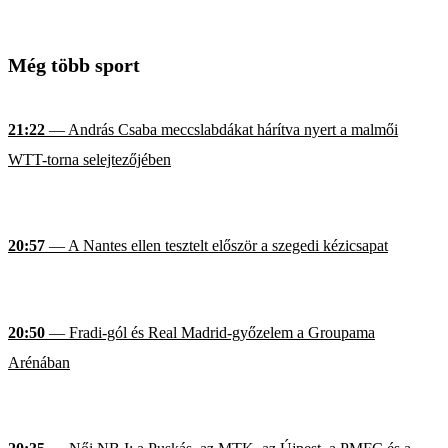
Még több sport
21:22
— András Csaba meccslabdákat hárítva nyert a malmői
WTT-torna selejtezőjében
20:57
— A Nantes ellen tesztelt először a szegedi kézicsapat
20:50
— Fradi-gól és Real Madrid-győzelem a Groupama
Arénában