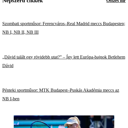
Népszerű cikkek
Összes hír
Szombati sportműsor: Ferencváros–Real Madrid meccs Budapesten;
NB I, NB II, NB III
„Dávid talált egy rövidebb utat?” – Így lett Európa-bajnok Betlehem
Dávid
Pénteki sportműsor: MTK Budapest–Puskás Akadémia meccs az
NB I-ben