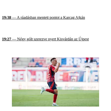
19:38
— A ráadásban mentett pontot a Karcag Ajkán
19:27
— Négy gólt szerezve nyert Kisvárdán az Újpest