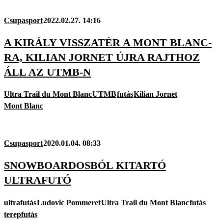
Csupasport
2022.02.27. 14:16
A KIRÁLY VISSZATÉR A MONT BLANC-
RA, KILIAN JORNET ÚJRA RAJTHOZ
ÁLL AZ UTMB-N
Ultra Trail du Mont Blanc
UTMB
futás
Kilian Jornet
Mont Blanc
Csupasport
2020.01.04. 08:33
SNOWBOARDOSBÓL KITARTÓ
ULTRAFUTÓ
ultrafutás
Ludovic Pommeret
Ultra Trail du Mont Blanc
futás
terepfutás