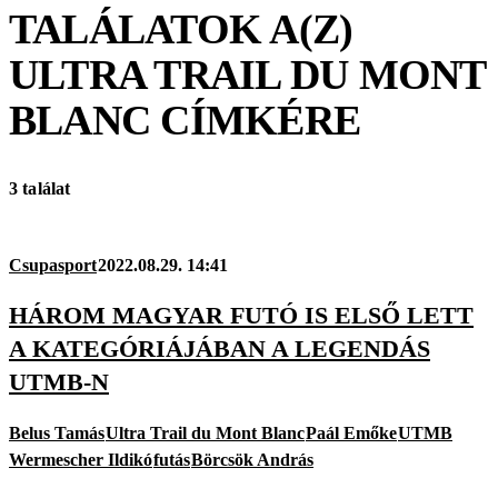
TALÁLATOK A(Z)
ULTRA TRAIL DU MONT
BLANC
CÍMKÉRE
3 találat
Csupasport
2022.08.29. 14:41
HÁROM MAGYAR FUTÓ IS ELSŐ LETT
A KATEGÓRIÁJÁBAN A LEGENDÁS
UTMB-N
Belus Tamás
Ultra Trail du Mont Blanc
Paál Emőke
UTMB
Wermescher Ildikó
futás
Börcsök András