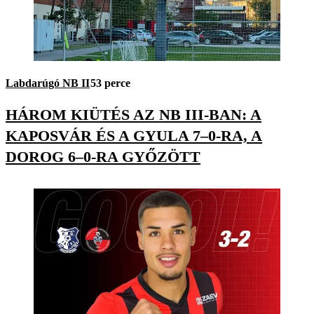
Labdarúgó NB II
53 perce
HÁROM KIÜTÉS AZ NB III-BAN: A
KAPOSVÁR ÉS A GYULA 7–0-RA, A
DOROG 6–0-RA GYŐZÖTT