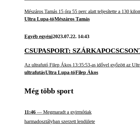
Mészáros Tamás 15 óra 55 perc alatt teljesítette a 130 kilom
Ultra Lupa-tó
Mészáros Tamás
Egyéb egyéni
2023.07.22. 14:43
CSUPASPORT: SZÁRKAPOCSCSON
Az ultrafutó Filep Ákos 13:35:53-as idővel győzött az Ultr
ultrafutás
Ultra Lupa-tó
Filep Ákos
Még több sport
11:46
— Megmaradt a gyirmótiak
harmadosztályban szerzett lendülete