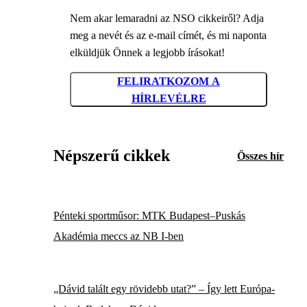
Nem akar lemaradni az NSO cikkeiről? Adja
meg a nevét és az e-mail címét, és mi naponta
elküldjük Önnek a legjobb írásokat!
FELIRATKOZOM A
HÍRLEVÉLRE
Népszerű cikkek
Összes hír
Pénteki sportműsor: MTK Budapest–Puskás
Akadémia meccs az NB I-ben
„Dávid talált egy rövidebb utat?” – Így lett Európa-