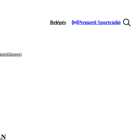
Belépés
Nemzeti Sportrádió
npótlássport
AN