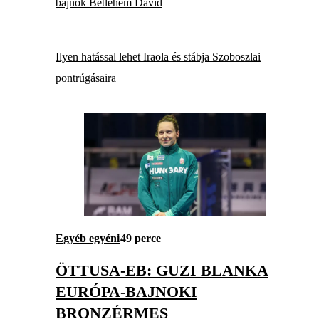
bajnok Betlehem Dávid
Ilyen hatással lehet Iraola és stábja Szoboszlai
pontrúgásaira
Egyéb egyéni
49 perce
ÖTTUSA-EB: GUZI BLANKA
EURÓPA-BAJNOKI
BRONZÉRMES