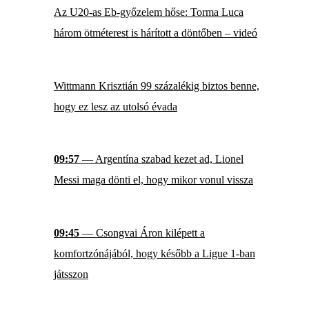
Az U20-as Eb-győzelem hőse: Torma Luca
három ötméterest is hárított a döntőben – videó
Wittmann Krisztián 99 százalékig biztos benne,
hogy ez lesz az utolsó évada
09:57
— Argentína szabad kezet ad, Lionel
Messi maga dönti el, hogy mikor vonul vissza
09:45
— Csongvai Áron kilépett a
komfortzónájából, hogy később a Ligue 1-ban
játsszon