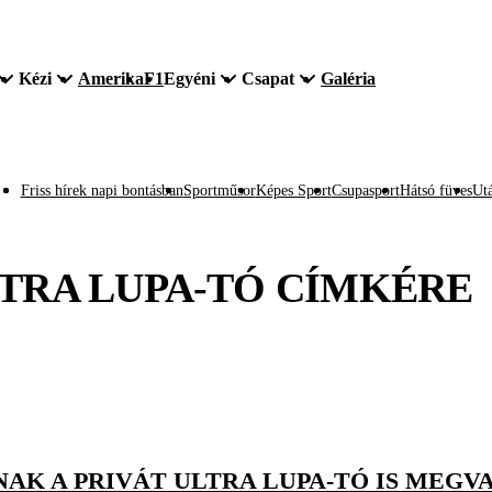
Kézi
Amerika
F1
Egyéni
Csapat
Galéria
Friss hírek napi bontásban
Sportműsor
Képes Sport
Csupasport
Hátsó füves
Utá
TRA LUPA-TÓ
CÍMKÉRE
AK A PRIVÁT ULTRA LUPA-TÓ IS MEGV