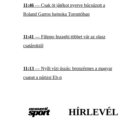
11:46
— Csak öt játékot nyerve búcsúzott a
Roland Garros bajnoka Torontóban
11:41
— Filippo Inzaghi többet vár az olasz
csatároktól
11:13
— Nyílt vízi úszás: bronzérmes a magyar
csapat a párizsi Eb-n
HÍRLEVÉL