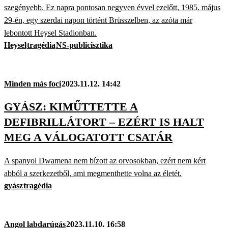
szegényebb. Ez napra pontosan negyven évvel ezelőtt, 1985. május
29-én, egy szerdai napon történt Brüsszelben, az azóta már
lebontott Heysel Stadionban.
Heysel
tragédia
NS-publicisztika
Minden más foci
2023.11.12. 14:42
GYÁSZ: KIMŰTTETTE A
DEFIBRILLÁTORT – EZÉRT IS HALT
MEG A VÁLOGATOTT CSATÁR
A spanyol Dwamena nem bízott az orvosokban, ezért nem kért
abból a szerkezetből, ami megmenthette volna az életét.
gyász
tragédia
Angol labdarúgás
2023.11.10. 16:58