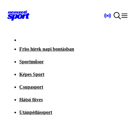
Friss hírek napi bontásban
Sportműsor
Képes Sport
Csupasport
Hátsó füves
Utánpótlássport