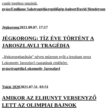
csatár tragikus utazását.
gyász
Emiliano Sala
tragédia
repülőgép-baleset
David Henderson
Jégkorong
2021.09.07. 17:17
JÉGKORONG: TÍZ ÉVE TÖRTÉNT A
JAROSZLAVLI TRAGÉDIA
„Jégkorongbarátság” néven múzeum nyílt a lezuhant orosz
Lokomotiv Jaroszlavl csapatának emlékére.
gyász
tragédia
Lokomotiv Jaroszlavl
Tokió 2020
2021.07.31. 03:51
AMIKOR AZ ELHUNYT VERSENYZŐ
LETT AZ OLIMPIAI BAJNOK