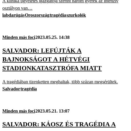
A klinika ügyeletes igazgatója szerint három gyerek az intenzív
osztályon van…
labdarúgás
Oroszország
tragédia
szurkolók
Minden más foci
2023.05.25. 14:38
SALVADOR: LEFÚJTÁK A
BAJNOKSÁGOT A HÉTVÉGI
STADIONKATASZTRÓFA MIATT
A tragédiában tizenketten meghaltak, több százan megsérültek.
Salvador
tragédia
Minden más foci
2023.05.21. 13:07
SALVADOR: KÁOSZ ÉS TRAGÉDIA A