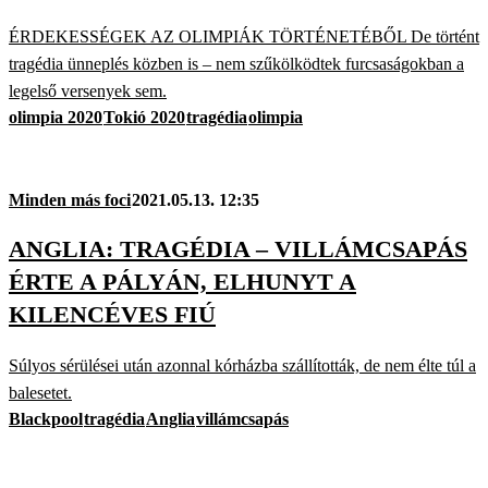
ÉRDEKESSÉGEK AZ OLIMPIÁK TÖRTÉNETÉBŐL De történt
tragédia ünneplés közben is – nem szűkölködtek furcsaságokban a
legelső versenyek sem.
olimpia 2020
Tokió 2020
tragédia
olimpia
Minden más foci
2021.05.13. 12:35
ANGLIA: TRAGÉDIA – VILLÁMCSAPÁS
ÉRTE A PÁLYÁN, ELHUNYT A
KILENCÉVES FIÚ
Súlyos sérülései után azonnal kórházba szállították, de nem élte túl a
balesetet.
Blackpool
tragédia
Anglia
villámcsapás