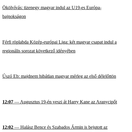
Ökölvívás: tizenegy magyar indul az U19-es Európa-
bajnokságon
Férfi röplabda Közép-európai Liga: két magyar csapat indul a
regionális sorozat következő idényében
Úszó Eb: majdnem hibátlan magyar mérleg az első délelőttön
12:07
— Augusztus 19-én veszi át Harry Kane az Aranycipőt
12:02
— Halász Bence és Szabados Ármin is bejutott az