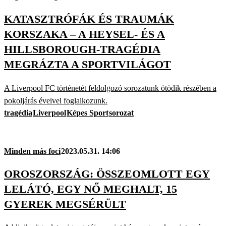
KATASZTRÓFÁK ÉS TRAUMÁK
KORSZAKA – A HEYSEL- ÉS A
HILLSBOROUGH-TRAGÉDIA
MEGRÁZTA A SPORTVILÁGOT
A Liverpool FC történetét feldolgozó sorozatunk ötödik részében a
pokoljárás éveivel foglalkozunk.
tragédia
Liverpool
Képes Sport
sorozat
Minden más foci
2023.05.31. 14:06
OROSZORSZÁG: ÖSSZEOMLOTT EGY
LELÁTÓ, EGY NŐ MEGHALT, 15
GYEREK MEGSÉRÜLT