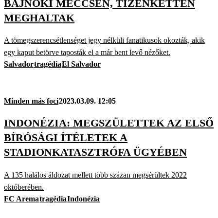
BAJNOKI MECCSEN, TIZENKETTEN
MEGHALTAK
A tömegszerencsétlenséget jegy nélküli fanatikusok okozták, akik
egy kaput betörve taposták el a már bent levő nézőket.
Salvador
tragédia
El Salvador
Minden más foci
2023.03.09. 12:05
INDONÉZIA: MEGSZÜLETTEK AZ ELSŐ
BÍRÓSÁGI ÍTÉLETEK A
STADIONKATASZTRÓFA ÜGYÉBEN
A 135 halálos áldozat mellett több százan megsérültek 2022
októberében.
FC Arema
tragédia
Indonézia