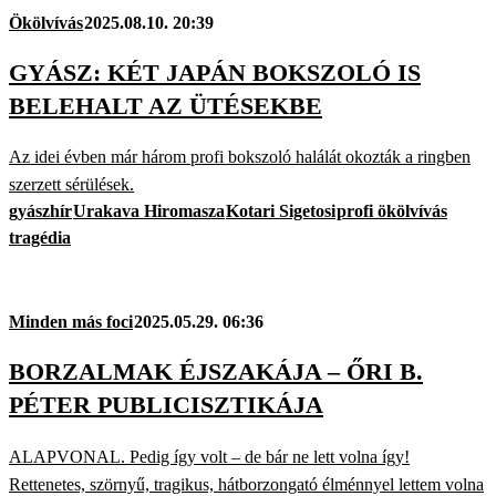
Ökölvívás
2025.08.10. 20:39
GYÁSZ: KÉT JAPÁN BOKSZOLÓ IS
BELEHALT AZ ÜTÉSEKBE
Az idei évben már három profi bokszoló halálát okozták a ringben
szerzett sérülések.
gyászhír
Urakava Hiromasza
Kotari Sigetosi
profi ökölvívás
tragédia
Minden más foci
2025.05.29. 06:36
BORZALMAK ÉJSZAKÁJA – ŐRI B.
PÉTER PUBLICISZTIKÁJA
ALAPVONAL. Pedig így volt – de bár ne lett volna így!
Rettenetes, szörnyű, tragikus, hátborzongató élménnyel lettem volna