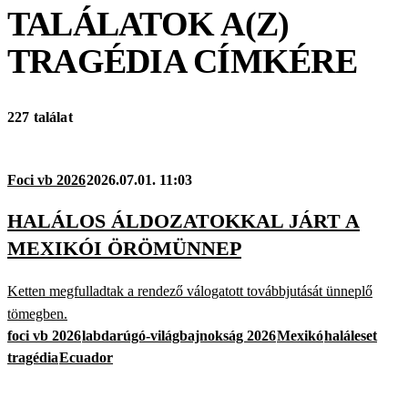
TALÁLATOK A(Z)
TRAGÉDIA
CÍMKÉRE
227 találat
Foci vb 2026
2026.07.01. 11:03
HALÁLOS ÁLDOZATOKKAL JÁRT A
MEXIKÓI ÖRÖMÜNNEP
Ketten megfulladtak a rendező válogatott továbbjutását ünneplő
tömegben.
foci vb 2026
labdarúgó-világbajnokság 2026
Mexikó
haláleset
tragédia
Ecuador