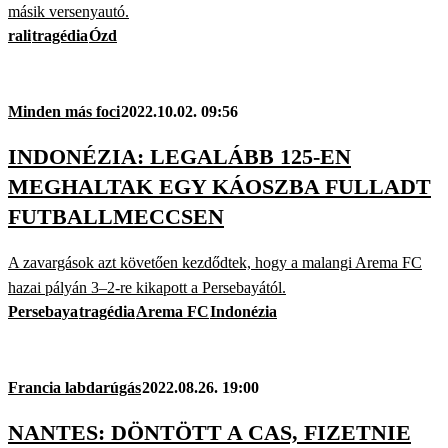
másik versenyautó.
rali
tragédia
Ózd
Minden más foci
2022.10.02. 09:56
INDONÉZIA: LEGALÁBB 125-EN
MEGHALTAK EGY KÁOSZBA FULLADT
FUTBALLMECCSEN
A zavargások azt követően kezdődtek, hogy a malangi Arema FC
hazai pályán 3–2-re kikapott a Persebayától.
Persebaya
tragédia
Arema FC
Indonézia
Francia labdarúgás
2022.08.26. 19:00
NANTES: DÖNTÖTT A CAS, FIZETNIE