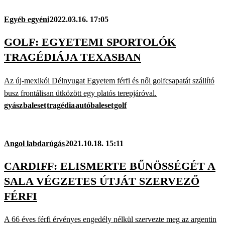
Egyéb egyéni
2022.03.16. 17:05
GOLF: EGYETEMI SPORTOLÓK
TRAGÉDIÁJA TEXASBAN
Az új-mexikói Délnyugat Egyetem férfi és női golfcsapatát szállító
busz frontálisan ütközött egy platós terepjáróval.
gyász
baleset
tragédia
autóbaleset
golf
Angol labdarúgás
2021.10.18. 15:11
CARDIFF: ELISMERTE BŰNÖSSÉGÉT A
SALA VÉGZETES ÚTJÁT SZERVEZŐ
FÉRFI
A 66 éves férfi érvényes engedély nélkül szervezte meg az argentin