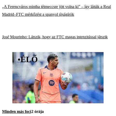
„A Ferencváros mintha tétmeccsre jött volna ki” – így látták a Real
Madrid–FTC mérkőzést a spanyol újságírók
José Mourinho: Látszik, hogy az FTC magas intenzitással játszik
•
ÉLŐ
Minden más foci
2 órája