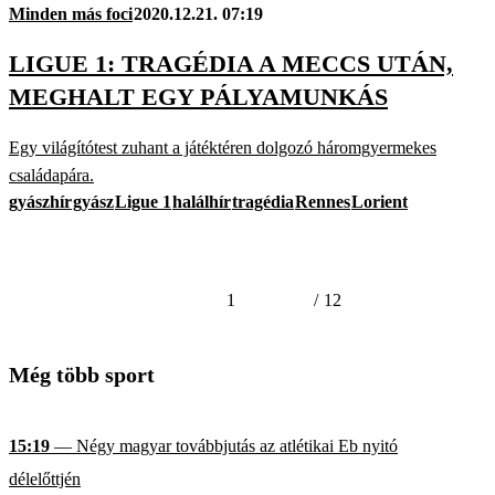
Minden más foci
2020.12.21. 07:19
LIGUE 1: TRAGÉDIA A MECCS UTÁN,
MEGHALT EGY PÁLYAMUNKÁS
Egy világítótest zuhant a játéktéren dolgozó háromgyermekes
családapára.
gyászhír
gyász
Ligue 1
halálhír
tragédia
Rennes
Lorient
1
/
12
Még több sport
15:19
— Négy magyar továbbjutás az atlétikai Eb nyitó
délelőttjén