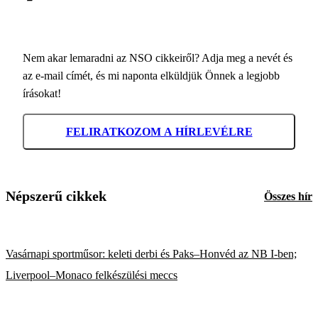
Nem akar lemaradni az NSO cikkeiről? Adja meg a nevét és
az e-mail címét, és mi naponta elküldjük Önnek a legjobb
írásokat!
FELIRATKOZOM A HÍRLEVÉLRE
Népszerű cikkek
Összes hír
Vasárnapi sportműsor: keleti derbi és Paks–Honvéd az NB I-ben;
Liverpool–Monaco felkészülési meccs