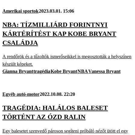
Amerikai sportok
2023.03.01. 15:06
NBA: TÍZMILLIÁRD FORINTNYI
KÁRTÉRÍTÉST KAP KOBE BRYANT
CSALÁDJA
A rendőrök és a tűzoltók ismerőseikkel is megosztották a helyszínen
készült képeket.
Gianna Bryant
tragédia
Kobe Bryant
NBA
Vanessa Bryant
Egyéb autó-motor
2022.10.08. 22:20
TRAGÉDIA: HALÁLOS BALESET
TÖRTÉNT AZ ÓZD RALIN
Egy balesetet szenvedő pároson segíteni próbáló nézőt ütött el egy