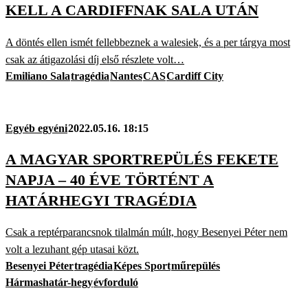
KELL A CARDIFFNAK SALA UTÁN
A döntés ellen ismét fellebbeznek a walesiek, és a per tárgya most
csak az átigazolási díj első részlete volt…
Emiliano Sala
tragédia
Nantes
CAS
Cardiff City
Egyéb egyéni
2022.05.16. 18:15
A MAGYAR SPORTREPÜLÉS FEKETE
NAPJA – 40 ÉVE TÖRTÉNT A
HATÁRHEGYI TRAGÉDIA
Csak a reptérparancsnok tilalmán múlt, hogy Besenyei Péter nem
volt a lezuhant gép utasai közt.
Besenyei Péter
tragédia
Képes Sport
műrepülés
Hármashatár-hegy
évforduló