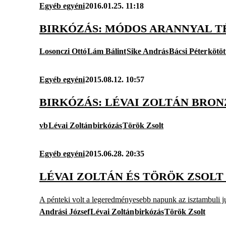
Egyéb egyéni
2016.01.25. 11:18
BIRKÓZÁS: MÓDOS ARANNYAL T
Losonczi Ottó
Lám Bálint
Sike András
Bácsi Péter
kötöt
Egyéb egyéni
2015.08.12. 10:57
BIRKÓZÁS: LÉVAI ZOLTÁN BRON
vb
Lévai Zoltán
birkózás
Török Zsolt
Egyéb egyéni
2015.06.28. 20:35
LÉVAI ZOLTÁN ÉS TÖRÖK ZSOLT
A pénteki volt a legeredményesebb napunk az isztambuli 
Andrási József
Lévai Zoltán
birkózás
Török Zsolt