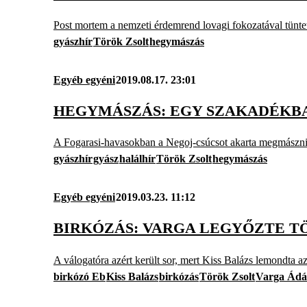
Post mortem a nemzeti érdemrend lovagi fokozatával tüntett
gyászhír
Török Zsolt
hegymászás
Egyéb egyéni
2019.08.17. 23:01
HEGYMÁSZÁS: EGY SZAKADÉKB
A Fogarasi-havasokban a Negoj-csúcsot akarta megmászni 
gyászhír
gyász
halálhír
Török Zsolt
hegymászás
Egyéb egyéni
2019.03.23. 11:12
BIRKÓZÁS: VARGA LEGYŐZTE TÖ
A válogatóra azért került sor, mert Kiss Balázs lemondta a
birkózó Eb
Kiss Balázs
birkózás
Török Zsolt
Varga Ád