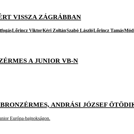
ÉRT VISSZA ZÁGRÁBBAN
tfogás
Lőrincz Viktor
Kéri Zoltán
Szabó László
Lőrincz Tamás
Módo
ZÉRMES A JUNIOR VB-N
 BRONZÉRMES, ANDRÁSI JÓZSEF ÖTÖDI
junior Európa-bajnokságon.