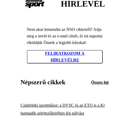
HÍRLEVÉL
Nem akar lemaradni az NSO cikkeiről? Adja
meg a nevét és az e-mail címét, és mi naponta
elküldjük Önnek a legjobb írásokat!
FELIRATKOZOM A
HÍRLEVÉLRE
Népszerű cikkek
Összes hír
Csütörtöki sportműsor: a DVSC és az ETO is a Kl
harmadik selejtezőkörében lép pályára