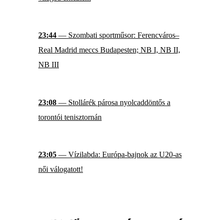
23:44
— Szombati sportműsor: Ferencváros–
Real Madrid meccs Budapesten; NB I, NB II,
NB III
23:08
— Stollárék párosa nyolcaddöntős a
torontói tenisztornán
23:05
— Vízilabda: Európa-bajnok az U20-as
női válogatott!