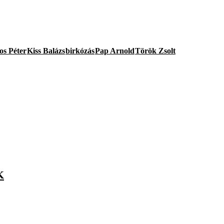
s Péter
Kiss Balázs
birkózás
Pap Arnold
Török Zsolt
K