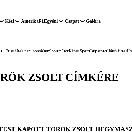
Kézi
Amerika
F1
Egyéni
Csapat
Galéria
Friss hírek napi bontásban
Sportműsor
Képes Sport
Csupasport
Hátsó füves
Utá
RÖK ZSOLT
CÍMKÉRE
TÉST KAPOTT TÖRÖK ZSOLT HEGYMÁS