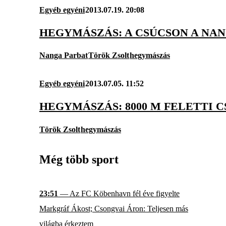
Egyéb egyéni
2013.07.19. 20:08
HEGYMÁSZÁS: A CSÚCSON A NAN
Nanga Parbat
Török Zsolt
hegymászás
Egyéb egyéni
2013.07.05. 11:52
HEGYMÁSZÁS: 8000 M FELETTI 
Török Zsolt
hegymászás
Még több sport
23:51
— Az FC Köbenhavn fél éve figyelte
Markgráf Ákost; Csongvai Áron: Teljesen más
világba érkeztem