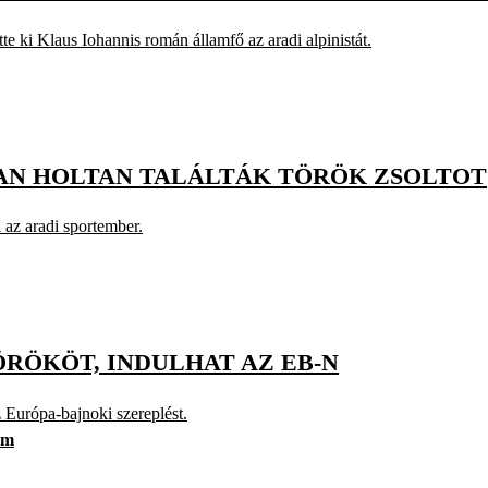
e ki Klaus Iohannis román államfő az aradi alpinistát.
AN HOLTAN TALÁLTÁK TÖRÖK ZSOLTOT
az aradi sportember.
RÖKÖT, INDULHAT AZ EB-N
z Európa-bajnoki szereplést.
ám