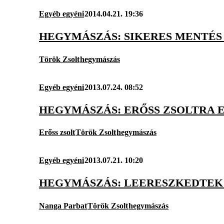
Egyéb egyéni
2014.04.21. 19:36
HEGYMÁSZÁS: SIKERES MENTÉS
Török Zsolt
hegymászás
Egyéb egyéni
2013.07.24. 08:52
HEGYMÁSZÁS: ERŐSS ZSOLTRA 
Erőss zsolt
Török Zsolt
hegymászás
Egyéb egyéni
2013.07.21. 10:20
HEGYMÁSZÁS: LEERESZKEDTEK
Nanga Parbat
Török Zsolt
hegymászás