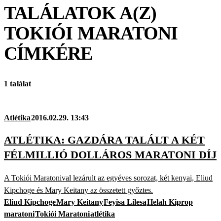
TALÁLATOK A(Z)
TOKIÓI MARATONI
CÍMKÉRE
1 találat
Atlétika
2016.02.29. 13:43
ATLÉTIKA: GAZDÁRA TALÁLT A KÉT
FÉLMILLIÓ DOLLÁROS MARATONI DÍJ
A Tokiói Maratonival lezárult az egyéves sorozat, két kenyai, Eliud
Kipchoge és Mary Keitany az összetett győztes.
Eliud Kipchoge
Mary Keitany
Feyisa Lilesa
Helah Kiprop
maratoni
Tokiói Maratoni
atlétika