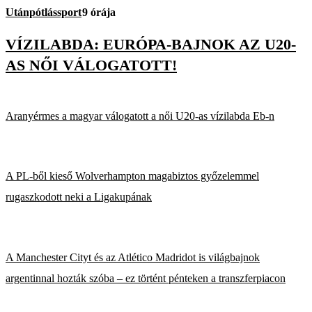
Utánpótlássport
9 órája
VÍZILABDA: EURÓPA-BAJNOK AZ U20-
AS NŐI VÁLOGATOTT!
Aranyérmes a magyar válogatott a női U20-as vízilabda Eb-n
A PL-ből kieső Wolverhampton magabiztos győzelemmel
rugaszkodott neki a Ligakupának
A Manchester Cityt és az Atlético Madridot is világbajnok
argentinnal hozták szóba – ez történt pénteken a transzferpiacon