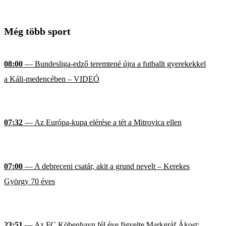
Még több sport
08:00
— Bundesliga-edző teremtené újra a futballt gyerekekkel
a Káli-medencében – VIDEÓ
07:32
— Az Európa-kupa elérése a tét a Mitrovica ellen
07:00
— A debreceni csatár, akit a grund nevelt – Kerekes
György 70 éves
23:51
— Az FC Köbenhavn fél éve figyelte Markgráf Ákost;