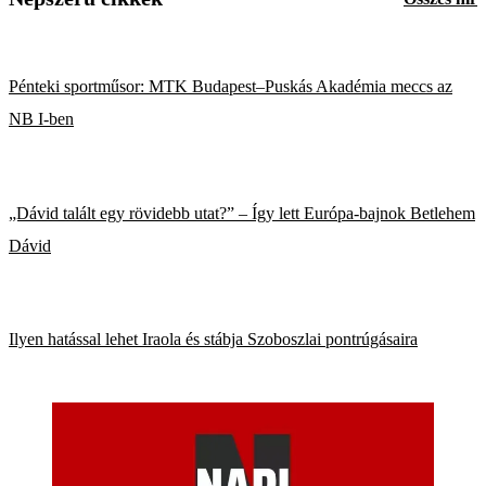
Pénteki sportműsor: MTK Budapest–Puskás Akadémia meccs az
NB I-ben
„Dávid talált egy rövidebb utat?” – Így lett Európa-bajnok Betlehem
Dávid
Ilyen hatással lehet Iraola és stábja Szoboszlai pontrúgásaira