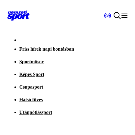
Friss hírek napi bontásban
Sportműsor
Képes Sport
Csupasport
Hátsó füves
Utánpótlássport