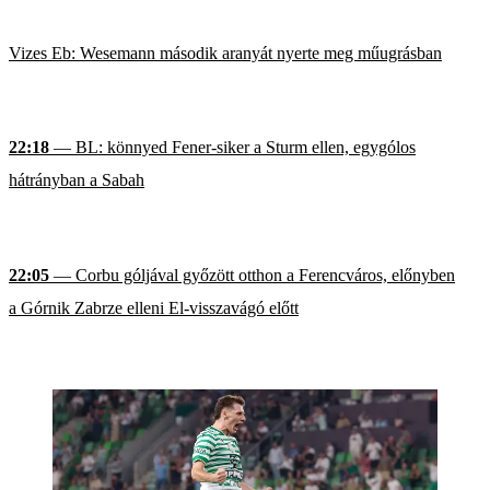
Vizes Eb: Wesemann második aranyát nyerte meg műugrásban
22:18
— BL: könnyed Fener-siker a Sturm ellen, egygólos
hátrányban a Sabah
22:05
— Corbu góljával győzött otthon a Ferencváros, előnyben
a Górnik Zabrze elleni El-visszavágó előtt