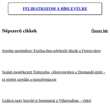
FELIRATKOZOM A HÍRLEVÉLRE
Népszerű cikkek
Összes hír
Szerdai sportműsor: Európa-liga-selejtezőt játszik a Ferencváros
Szalah megérkezett Trabzonba, célegyenesben a Diomandé-üzlet –
ez történt szerdán a transzferpiacon
Gulácsi nagy bravúrt is bemutatott a Villarrealban – videó