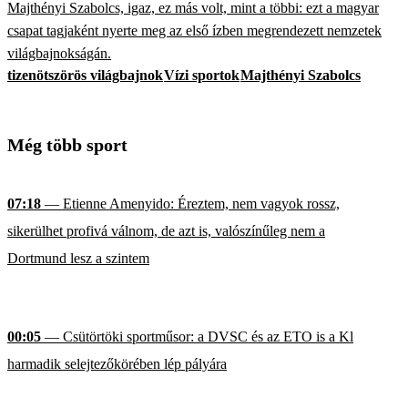
Majthényi Szabolcs, igaz, ez más volt, mint a többi: ezt a magyar
csapat tagjaként nyerte meg az első ízben megrendezett nemzetek
világbajnokságán.
tizenötszörös világbajnok
Vízi sportok
Majthényi Szabolcs
Még több sport
07:18
— Etienne Amenyido: Éreztem, nem vagyok rossz,
sikerülhet profivá válnom, de azt is, valószínűleg nem a
Dortmund lesz a szintem
00:05
— Csütörtöki sportműsor: a DVSC és az ETO is a Kl
harmadik selejtezőkörében lép pályára