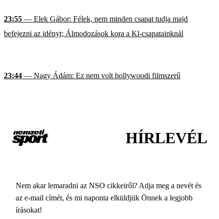
23:55
— Elek Gábor: Félek, nem minden csapat tudja majd
befejezni az idényt; Álmodozások kora a Kl-csapatainknál
23:44
— Nagy Ádám: Ez nem volt hollywoodi filmszerű
HÍRLEVÉL
Nem akar lemaradni az NSO cikkeiről? Adja meg a nevét és
az e-mail címét, és mi naponta elküldjük Önnek a legjobb
írásokat!