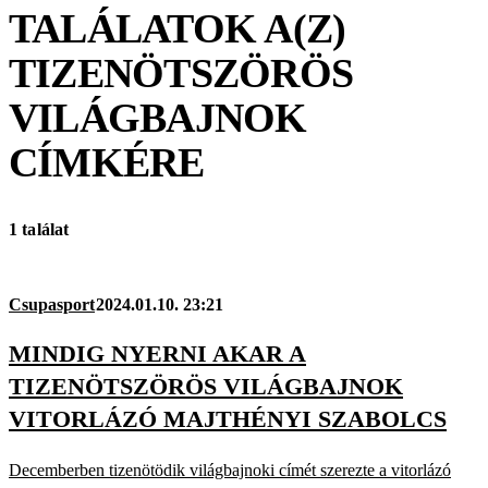
TALÁLATOK A(Z)
TIZENÖTSZÖRÖS
VILÁGBAJNOK
CÍMKÉRE
1 találat
Csupasport
2024.01.10. 23:21
MINDIG NYERNI AKAR A
TIZENÖTSZÖRÖS VILÁGBAJNOK
VITORLÁZÓ MAJTHÉNYI SZABOLCS
Decemberben tizenötödik világbajnoki címét szerezte a vitorlázó