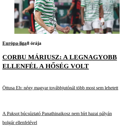
Európa-liga
8 órája
CORBU MÁRIUSZ: A LEGNAGYOBB
ELLENFÉL A HŐSÉG VOLT
Öttusa Eb: négy magyar továbbjutónál több most sem lehetett
A Paksot búcsúztató Panathinaikosz nem bírt hazai pályán
bolgár ellenfelével