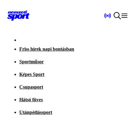
Friss hírek napi bontásban
Sportműsor
Képes Sport
Csupasport
Hátsó füves
Utánpótlássport