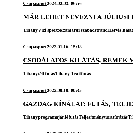
Csupasport
2024.02.03. 06:56
MÁR LEHET NEVEZNI A JÚLIUSI
Tihany
Vízi sportok
zamárdi szabadstrand
Hervis Balat
Csupasport
2023.01.16. 15:38
CSODÁLATOS KILÁTÁS, REMEK 
Tihany
téli futás
Tihany Trail
futás
Csupasport
2022.09.19. 09:35
GAZDAG KÍNÁLAT: FUTÁS, TELJ
Tihany
programajánló
futás
Teljesítménytúra
túrázás
Ti