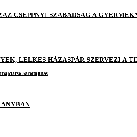
AZAZ CSEPPNYI SZABADSÁG A GYERME
YEK, LELKES HÁZASPÁR SZERVEZI A T
rna
Marsó Sarolta
futás
HANYBAN