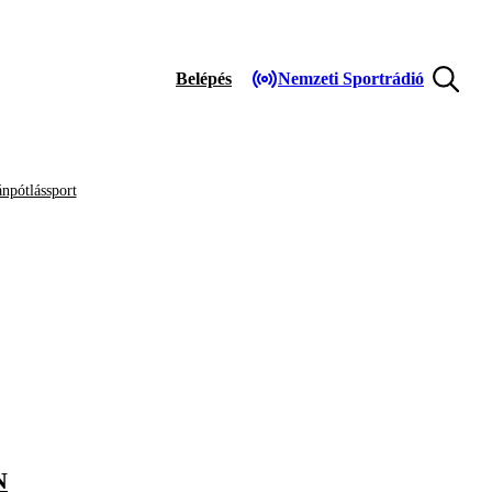
Belépés
Nemzeti Sportrádió
npótlássport
N