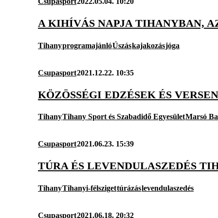
Csupasport
2022.05.04. 10:20
A KIHÍVÁS NAPJA TIHANYBAN, 
Tihany
programajánló
Úszás
kajakozás
jóga
Csupasport
2021.12.22. 10:35
KÖZÖSSÉGI EDZÉSEK ÉS VERSEN
Tihany
Tihany Sport és Szabadidő Egyesület
Marsó Ba
Csupasport
2021.06.23. 15:39
TÚRA ÉS LEVENDULASZEDÉS TI
Tihany
Tihanyi-félsziget
túrázás
levendulaszedés
Csupasport
2021.06.18. 20:32