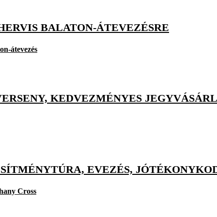
 HERVIS BALATON-ÁTEVEZÉSRE
on-átevezés
VERSENY, KEDVEZMÉNYES JEGYVÁSÁR
ESÍTMÉNYTÚRA, EVEZÉS, JÓTÉKONYKOD
hany Cross