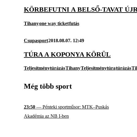
KÖRBEFUTNI A BELSŐ-TAVAT ÚJ
Tihany
one way ticket
futás
Csupasport
2018.08.07. 12:49
TÚRA A KOPONYA KÖRÜL
Teljesítménytúrázás
Tihany
Teljesítménytúra
túrázás
Ti
Még több sport
23:50
— Pénteki sportműsor: MTK–Puskás
Akadémia az NB I-ben