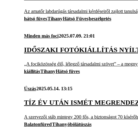
Az amatőr labdarúgás társadalmi kérdéseiről zajlott tanulsá
hátsó füves
Tihany
Hátsó Füves
beszélgetés
Minden más foci
2025.07.09. 21:01
IDŐSZAKI FOTÓKIÁLLÍTÁS NYÍL
„A fociközösség élő, lélegző társadalmi szövet” – a megnyit
kiállítás
Tihany
Hátsó füves
Úszás
2025.05.14. 13:15
TÍZ ÉV UTÁN ISMÉT MEGRENDE
A szervezői stáb mintegy 200 fős, a biztonságot 70 kísérőha
Balatonfüred
Tihany
öbölátúszás