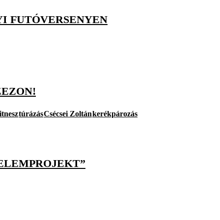
YI FUTÓVERSENYEN
ZEZON!
fitnesz
túrázás
Csécsei Zoltán
kerékpározás
RELEMPROJEKT”