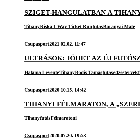
SZIGET-HANGULATBAN A TIHAN
Tihany
Riska 1 Way Ticket Run
futás
Baranyai Máté
Csupasport
2021.02.02. 11:47
ULTRÁSOK: JÖHET AZ ÚJ FUTÓS
Halama Levente
Tihany
Bódis Tamás
futás
edzéstervek
Csupasport
2020.10.15. 14:42
TIHANYI FÉLMARATON, A „SZE
Tihany
futás
Félmaratoni
Csupasport
2020.07.20. 19:53