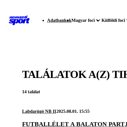
Adatbankok
Magyar foci
Külföldi foci
TALÁLATOK A(Z)
TI
14 találat
Labdarúgó NB II
2025.08.01. 15:55
FUTBALLÉLET A BALATON PART