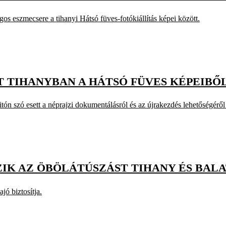
gos eszmecsere a tihanyi Hátsó füves-fotókiállítás képei között.
T TIHANYBAN A HÁTSÓ FÜVES KÉPEIBŐ
ón szó esett a néprajzi dokumentálásról és az újrakezdés lehetőségéről 
ZIK AZ ÖBÖLÁTÚSZÁST TIHANY ÉS BA
jó biztosítja.