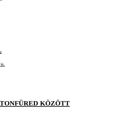
L
is.
LATONFÜRED KÖZÖTT