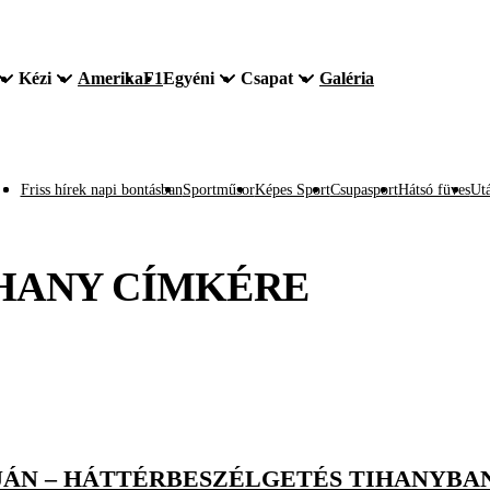
Kézi
Amerika
F1
Egyéni
Csapat
Galéria
Friss hírek napi bontásban
Sportműsor
Képes Sport
Csupasport
Hátsó füves
Utá
HANY
CÍMKÉRE
JÁN – HÁTTÉRBESZÉLGETÉS TIHANYBA