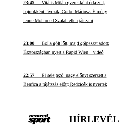
23:45
— Vitális Milán gyerekként érkezett,
bajnokként távozik; Corbu Máriusz: Élmény
lenne Mohamed Szalah ellen játszani
23:00
— Bolla gólt lőtt, majd gólpasszt adott:
Észtországban nyert a Rapid Wien – videó
22:57
— El-selejtező: nagy előnyt szerzett a
Benfica a rájátszás előtt; Redzicék is nyertek
HÍRLEVÉL