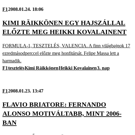
F1
2008.01.24. 18:06
KIMI RÄIKKÖNEN EGY HAJSZÁLLAL
ELŐZTE MEG HEIKKI KOVALAINENT
FORMULA-1, TESZTELÉS, VALENCIA. A finn világbajnok 17
ezredmásodperccel előzte meg honfitársát. Felipe Massa lett a
harmadik.
F1
tesztelés
Kimi Räikkönen
Heikki Kovalainen
3. nap
F1
2008.01.23. 13:47
FLAVIO BRIATORE: FERNANDO
ALONSO MOTIVÁLTABB, MINT 2006-
BAN