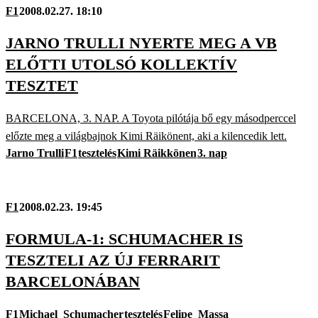
F1
2008.02.27. 18:10
JARNO TRULLI NYERTE MEG A VB
ELŐTTI UTOLSÓ KOLLEKTÍV
TESZTET
BARCELONA, 3. NAP. A Toyota pilótája bő egy másodperccel
előzte meg a világbajnok Kimi Räikönent, aki a kilencedik lett.
Jarno Trulli
F1
tesztelés
Kimi Räikkönen
3. nap
F1
2008.02.23. 19:45
FORMULA-1: SCHUMACHER IS
TESZTELI AZ ÚJ FERRARIT
BARCELONÁBAN
F1
Michael_Schumacher
tesztelés
Felipe_Massa