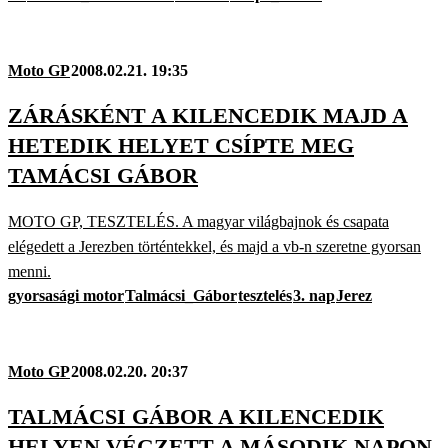
Moto GP
2008.02.21. 19:35
ZÁRÁSKÉNT A KILENCEDIK MAJD A
HETEDIK HELYET CSÍPTE MEG
TAMÁCSI GÁBOR
MOTO GP, TESZTELÉS. A magyar világbajnok és csapata
elégedett a Jerezben történtekkel, és majd a vb-n szeretne gyorsan
menni.
gyorsasági motor
Talmácsi_Gábor
tesztelés
3. nap
Jerez
Moto GP
2008.02.20. 20:37
TALMÁCSI GÁBOR A KILENCEDIK
HELYEN VÉGZETT A MÁSODIK NAPON