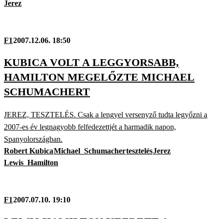
Jerez
F1
2007.12.06. 18:50
KUBICA VOLT A LEGGYORSABB,
HAMILTON MEGELŐZTE MICHAEL
SCHUMACHERT
JEREZ, TESZTELÉS. Csak a lengyel versenyző tudta legyőzni a
2007-es év legnagyobb felfedezettjét a harmadik napon,
Spanyolországban.
Robert Kubica
Michael_Schumacher
tesztelés
Jerez
Lewis_Hamilton
F1
2007.07.10. 19:10