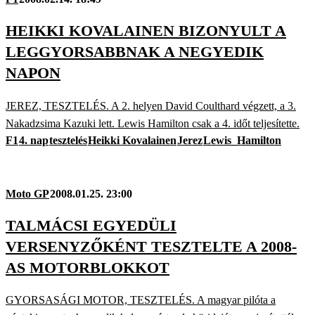
HEIKKI KOVALAINEN BIZONYULT A
LEGGYORSABBNAK A NEGYEDIK
NAPON
JEREZ, TESZTELÉS. A 2. helyen David Coulthard végzett, a 3.
Nakadzsima Kazuki lett. Lewis Hamilton csak a 4. időt teljesítette.
F1
4. nap
tesztelés
Heikki Kovalainen
Jerez
Lewis_Hamilton
Moto GP
2008.01.25. 23:00
TALMÁCSI EGYEDÜLI
VERSENYZŐKÉNT TESZTELTE A 2008-
AS MOTORBLOKKOT
GYORSASÁGI MOTOR, TESZTELÉS. A magyar pilóta a