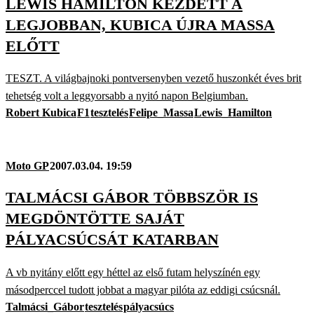
LEWIS HAMILTON KEZDETT A
LEGJOBBAN, KUBICA ÚJRA MASSA
ELŐTT
TESZT. A világbajnoki pontversenyben vezető huszonkét éves brit
tehetség volt a leggyorsabb a nyitó napon Belgiumban.
Robert Kubica
F1
tesztelés
Felipe_Massa
Lewis_Hamilton
Moto GP
2007.03.04. 19:59
TALMÁCSI GÁBOR TÖBBSZÖR IS
MEGDÖNTÖTTE SAJÁT
PÁLYACSÚCSÁT KATARBAN
A vb nyitány előtt egy héttel az első futam helyszínén egy
másodperccel tudott jobbat a magyar pilóta az eddigi csúcsnál.
Talmácsi_Gábor
tesztelés
pályacsúcs