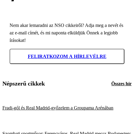
Nem akar lemaradni az NSO cikkeiről? Adja meg a nevét és
az e-mail címét, és mi naponta elküldjük Önnek a legjobb
írásokat!
FELIRATKOZOM A HÍRLEVÉLRE
Népszerű cikkek
Összes hír
Fradi-gól és Real Madrid-győzelem a Groupama Arénában
Szombati sportműsor: Ferencváros–Real Madrid meccs Budapesten;