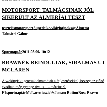
MOTORSPORT: TALMÁCSINAK JÓL
SIKERÜLT AZ ALMERÍAI TESZT
tesztelés
motorsport
Superbike-világbajnokság
Almería
Talmácsi Gábor
Sportnaptár
2011.03.09. 10:12
BRAWNÉK BEINDULTAK, SIRALMAS ÚJ
MCLAREN
A wokingiak igencsak elmaradtak a fejlesztésekkel, bezzeg az előző
évadban még gyenge rivális... – március 9.
F1
sportnaptár
McLaren
tesztelés
Jenson Button
Ross Brawn