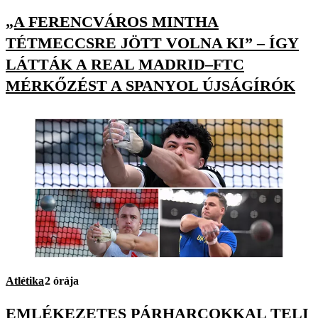
„A FERENCVÁROS MINTHA
TÉTMECCSRE JÖTT VOLNA KI” – ÍGY
LÁTTÁK A REAL MADRID–FTC
MÉRKŐZÉST A SPANYOL ÚJSÁGÍRÓK
Atlétika
2 órája
EMLÉKEZETES PÁRHARCOKKAL TELI