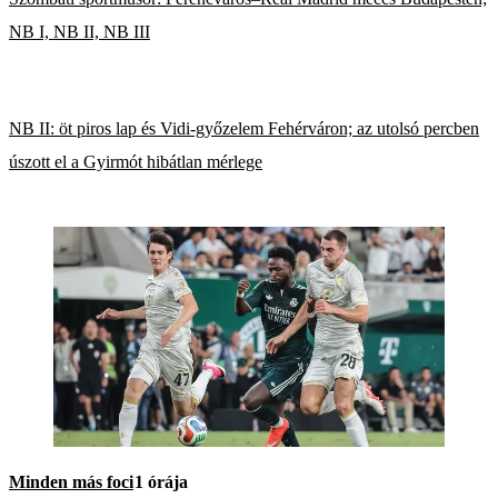
NB I, NB II, NB III
NB II: öt piros lap és Vidi-győzelem Fehérváron; az utolsó percben
úszott el a Gyirmót hibátlan mérlege
Minden más foci
1 órája