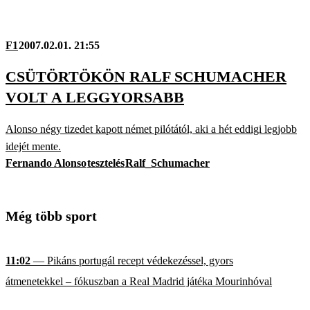
F1
2007.02.01. 21:55
CSÜTÖRTÖKÖN RALF SCHUMACHER
VOLT A LEGGYORSABB
Alonso négy tizedet kapott német pilótától, aki a hét eddigi legjobb
idejét mente.
Fernando Alonso
tesztelés
Ralf_Schumacher
Még több sport
11:02
— Pikáns portugál recept védekezéssel, gyors
átmenetekkel – fókuszban a Real Madrid játéka Mourinhóval