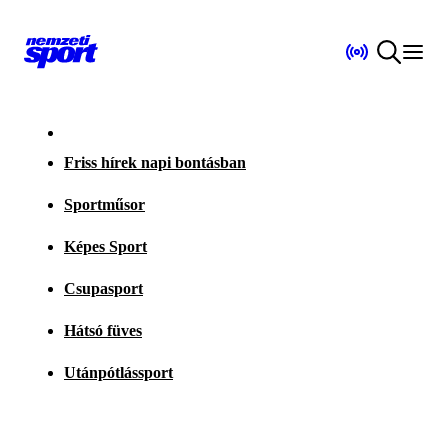
Friss hírek napi bontásban
Sportműsor
Képes Sport
Csupasport
Hátsó füves
Utánpótlássport