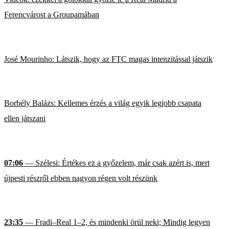
Ferencvárost a Groupamában
José Mourinho: Látszik, hogy az FTC magas intenzitással játszik
Borbély Balázs: Kellemes érzés a világ egyik legjobb csapata
ellen játszani
07:06
— Szélesi: Értékes ez a győzelem, már csak azért is, mert
újpesti részről ebben nagyon régen volt részünk
23:35
— Fradi–Real 1–2, és mindenki örül neki; Mindig legyen