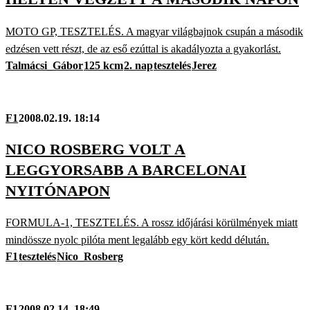
MOTO GP, TESZTELÉS. A magyar világbajnok csupán a második
edzésen vett részt, de az eső ezúttal is akadályozta a gyakorlást.
Talmácsi_Gábor
125 kcm
2. nap
tesztelés
Jerez
F1
2008.02.19. 18:14
NICO ROSBERG VOLT A
LEGGYORSABB A BARCELONAI
NYITÓNAPON
FORMULA-1, TESZTELÉS. A rossz időjárási körülmények miatt
mindössze nyolc pilóta ment legalább egy kört kedd délután.
F1
tesztelés
Nico_Rosberg
F1
2008.02.14. 18:49