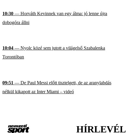
10:30
— Horváth Kevinnek van egy álma: jó lenne újra
dobogóra állni
10:04
— Nyolc közé sem jutott a világelső Szabalenka
Torontóban
09:51
— De Paul Messi előtt tisztelgett, de az aranylabdás
nélkül kikapott az Inter Miami – videó
HÍRLEVÉL