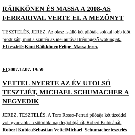
RÄIKKÖNEN ÉS MASSA A 2008-AS
FERRARIVAL VERTE EL A MEZŐNYT
TESZTELÉS, JEREZ. Az olasz istálló két pilótája sokkal jobb időt
produkált, mint a szintén az idei autóval tréningező wokingiak.
F1
tesztelés
Kimi Räikkönen
Felipe_Massa
Jerez
F1
2007.12.07. 19:59
VETTEL NYERTE AZ ÉV UTOLSÓ
TESZTJÉT, MICHAEL SCHUMACHER A
NEGYEDIK
JEREZ, TESZTELÉS. A Toro Rosso-Ferrari pilótája két tizeddel
volt gyorsabb a csütörtüki nap legjobbjánál, Robert Kubicánál.
Robert Kubica
Sebastian Vettel
Michael_Schumacher
tesztelés