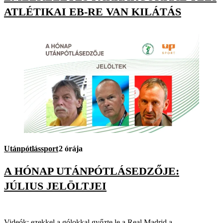
ATLÉTIKAI EB-RE VAN KILÁTÁS
Utánpótlássport
2 órája
A HÓNAP UTÁNPÓTLÁSEDZŐJE:
JÚLIUS JELÖLTJEI
Videók: ezekkel a gólokkal győzte le a Real Madrid a