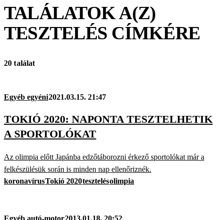
TALÁLATOK A(Z)
TESZTELÉS
CÍMKÉRE
20 találat
Egyéb egyéni
2021.03.15. 21:47
TOKIÓ 2020: NAPONTA TESZTELHETIK
A SPORTOLÓKAT
Az olimpia előtt Japánba edzőtáborozni érkező sportolókat már a
felkészülésük során is minden nap ellenőriznék.
koronavírus
Tokió 2020
tesztelés
olimpia
Egyéb autó-motor
2013.01.18. 20:52