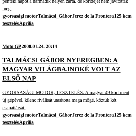
pénteki napot a harmadik helyen zárta, de köridejét nem javították
meg.
gyorsasági motor
Talmácsi_Gábor
Jerez de la Frontera
125 kcm
tesztelés
Aprilia
Moto GP
2008.01.24. 20:14
TALMÁCSI GÁBOR NYEREGBEN: A
MAGYAR VILÁGBAJNOKÉ VOLT AZ
ELSŐ NAP
GYORSASÁGI MOTOR, TESZTELÉS. A magyar 49 kört ment
új gépével, kilenc riválisát utasította maga mögé, köztük két
csapattársát.
gyorsasági motor
Talmácsi_Gábor
Jerez de la Frontera
125 kcm
tesztelés
Aprilia