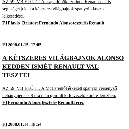
AZ 59. VB ELŐTT. A csapatfőnök szerint a Renault-nak is
segítséget jelent a kétszeres világbajnok spanyol klasszis
lelkesedése.
F1
Flavio_Briatore
Fernando Alonso
tesztelés
Renault
F1
2008.01.15. 12:05
A KÉTSZERES VILÁGBAJNOK ALONSO
KEDDEN ISMÉT RENAULT-VAL
TESZTEL
AZ 59. VB ELŐTT. A McLarentől érkezett spanyol versenyző
néhány perccel 9 óra után gördült ki felvezető körére Jerezben.
F1
Fernando Alonso
tesztelés
Renault
Jerez
F1
2008.01.14. 18:54