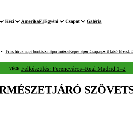
Kézi
Amerika
F1
Egyéni
Csapat
Galéria
Friss hírek napi bontásban
Sportműsor
Képes Sport
Csupasport
Hátsó füves
Utá
Felkészülés: Ferencváros–Real Madrid 1–2
VÉGE
RMÉSZETJÁRÓ SZÖVET