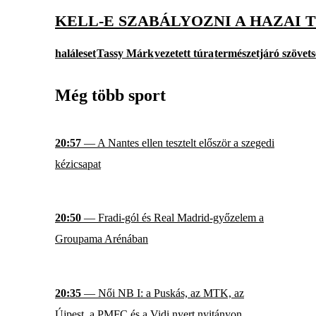
KELL-E SZABÁLYOZNI A HAZAI 
haláleset
Tassy Márk
vezetett túra
természetjáró szövet
Még több sport
20:57
— A Nantes ellen tesztelt először a szegedi
kézicsapat
20:50
— Fradi-gól és Real Madrid-győzelem a
Groupama Arénában
20:35
— Női NB I: a Puskás, az MTK, az
Újpest, a PMFC és a Vidi nyert nyitányon