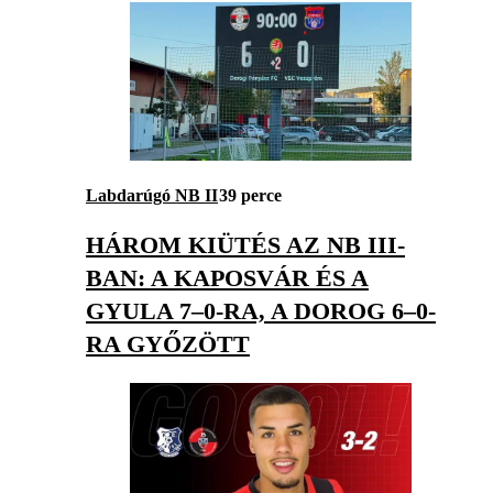
Labdarúgó NB II
39 perce
HÁROM KIÜTÉS AZ NB III-
BAN: A KAPOSVÁR ÉS A
GYULA 7–0-RA, A DOROG 6–0-
RA GYŐZÖTT