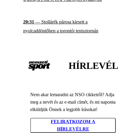
20:31
— Stollárék párosa kiesett a
nyolcaddöntőben a torontói tenisztornán
HÍRLEVÉL
Nem akar lemaradni az NSO cikkeiről? Adja
meg a nevét és az e-mail címét, és mi naponta
elküldjük Önnek a legjobb írásokat!
FELIRATKOZOM A
HÍRLEVÉLRE