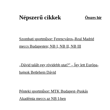
Népszerű cikkek
Összes hír
Szombati sportműsor: Ferencváros–Real Madrid
meccs Budapesten; NB I, NB II, NB III
„Dávid talált egy rövidebb utat?” – Így lett Európa-
bajnok Betlehem Dávid
Pénteki sportműsor: MTK Budapest–Puskás
Akadémia meccs az NB I-ben