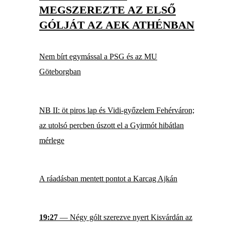
MEGSZEREZTE AZ ELSŐ
GÓLJÁT AZ AEK ATHÉNBAN
Nem bírt egymással a PSG és az MU
Göteborgban
NB II: öt piros lap és Vidi-győzelem Fehérváron;
az utolsó percben úszott el a Gyirmót hibátlan
mérlege
A ráadásban mentett pontot a Karcag Ajkán
19:27
— Négy gólt szerezve nyert Kisvárdán az