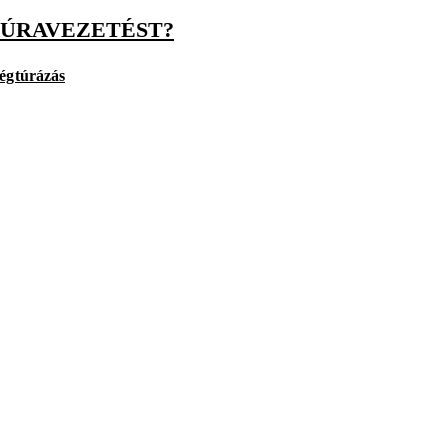
TÚRAVEZETÉST?
ség
túrázás