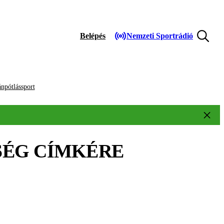
Belépés
Nemzeti Sportrádió
npótlássport
SÉG
CÍMKÉRE