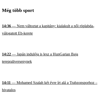
Még több sport
14:36
— Nem változtat a kapitány: kialakult a női röplabda-
válogatott Eb-kerete
14:22
— Japán indulója is lesz a HunGarian Baja
terepraliversenynek
14:11
— Mohamed Szalah két évre írt alá a Trabzonsporhoz –
hivatalos