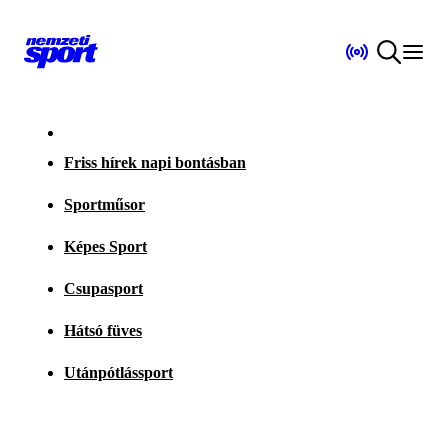
Friss hírek napi bontásban
Sportműsor
Képes Sport
Csupasport
Hátsó füves
Utánpótlássport