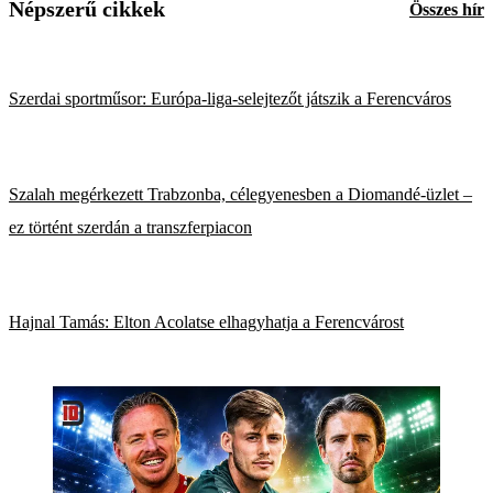
Népszerű cikkek
Összes hír
Szerdai sportműsor: Európa-liga-selejtezőt játszik a Ferencváros
Szalah megérkezett Trabzonba, célegyenesben a Diomandé-üzlet –
ez történt szerdán a transzferpiacon
Hajnal Tamás: Elton Acolatse elhagyhatja a Ferencvárost