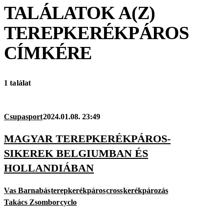
TALÁLATOK A(Z)
TEREPKERÉKPÁROS
CÍMKÉRE
1 találat
Csupasport
2024.01.08. 23:49
MAGYAR TEREPKERÉKPÁROS-
SIKEREK BELGIUMBAN ÉS
HOLLANDIÁBAN
Vas Barnabás
terepkerékpáros
cross
kerékpározás
Takács Zsombor
cyclo