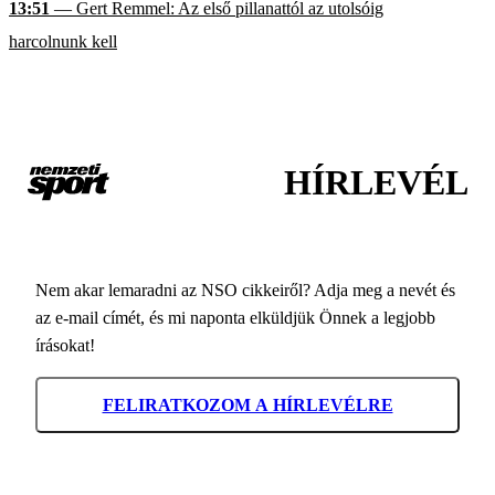
13:51
— Gert Remmel: Az első pillanattól az utolsóig
harcolnunk kell
HÍRLEVÉL
Nem akar lemaradni az NSO cikkeiről? Adja meg a nevét és
az e-mail címét, és mi naponta elküldjük Önnek a legjobb
írásokat!
FELIRATKOZOM A HÍRLEVÉLRE