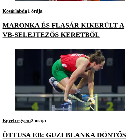
Kosárlabda
1 órája
MARONKA ÉS FLASÁR KIKERÜLT A
VB-SELEJTEZŐS KERETBŐL
Egyéb egyéni
2 órája
ÖTTUSA EB: GUZI BLANKA DÖNTŐS