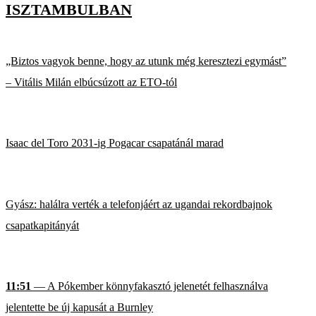
ISZTAMBULBAN
„Biztos vagyok benne, hogy az utunk még keresztezi egymást”
– Vitális Milán elbúcsúzott az ETO-tól
Isaac del Toro 2031-ig Pogacar csapatánál marad
Gyász: halálra verték a telefonjáért az ugandai rekordbajnok
csapatkapitányát
11:51
— A Pókember könnyfakasztó jelenetét felhasználva
jelentette be új kapusát a Burnley