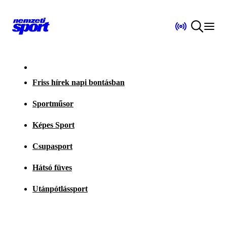
Friss hírek napi bontásban
Sportműsor
Képes Sport
Csupasport
Hátsó füves
Utánpótlássport