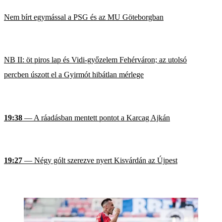
Nem bírt egymással a PSG és az MU Göteborgban
NB II: öt piros lap és Vidi-győzelem Fehérváron; az utolsó
percben úszott el a Gyirmót hibátlan mérlege
19:38
— A ráadásban mentett pontot a Karcag Ajkán
19:27
— Négy gólt szerezve nyert Kisvárdán az Újpest