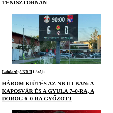
TENISZTORNÁN
Labdarúgó NB II
1 órája
HÁROM KIÜTÉS AZ NB III-BAN: A
KAPOSVÁR ÉS A GYULA 7–0-RA, A
DOROG 6–0-RA GYŐZÖTT