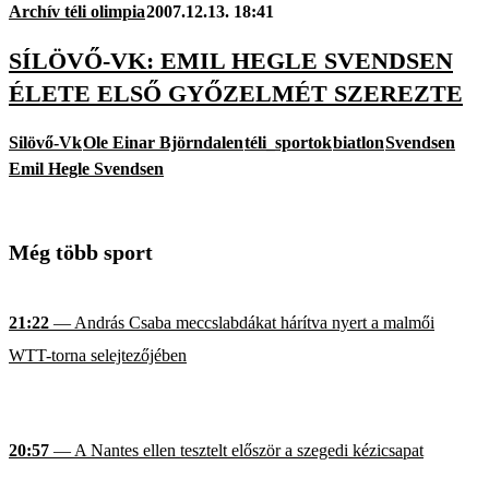
Archív téli olimpia
2007.12.13. 18:41
SÍLÖVŐ-VK: EMIL HEGLE SVENDSEN
ÉLETE ELSŐ GYŐZELMÉT SZEREZTE
Silövő-Vk
Ole Einar Björndalen
téli_sportok
biatlon
Svendsen
Emil Hegle Svendsen
Még több sport
21:22
— András Csaba meccslabdákat hárítva nyert a malmői
WTT-torna selejtezőjében
20:57
— A Nantes ellen tesztelt először a szegedi kézicsapat