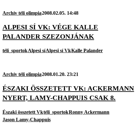
Archív téli olimpia
2008.02.05. 14:48
ALPESI SÍ VK: VÉGE KALLE
PALANDER SZEZONJÁNAK
téli_sportok
Alpesi sí
Alpesi sí Vk
Kalle Palander
Archív téli olimpia
2008.01.20. 23:21
ÉSZAKI ÖSSZETETT VK: ACKERMANN
NYERT, LAMY-CHAPPUIS CSAK 8.
Északi összetett Vk
téli_sportok
Ronny Ackermann
Jason Lamy-Chappuis