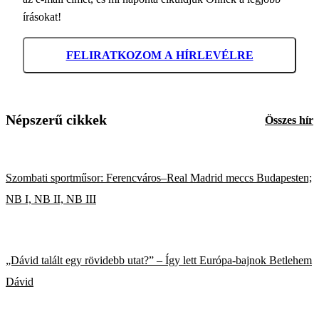
írásokat!
FELIRATKOZOM A HÍRLEVÉLRE
Népszerű cikkek
Összes hír
Szombati sportműsor: Ferencváros–Real Madrid meccs Budapesten;
NB I, NB II, NB III
„Dávid talált egy rövidebb utat?” – Így lett Európa-bajnok Betlehem
Dávid