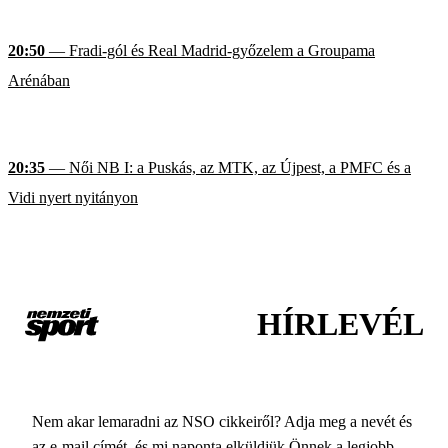
20:50
— Fradi-gól és Real Madrid-győzelem a Groupama
Arénában
20:35
— Női NB I: a Puskás, az MTK, az Újpest, a PMFC és a
Vidi nyert nyitányon
HÍRLEVÉL
Nem akar lemaradni az NSO cikkeiről? Adja meg a nevét és
az e-mail címét, és mi naponta elküldjük Önnek a legjobb