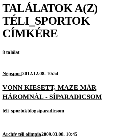
TALÁLATOK A(Z)
TÉLI_SPORTOK
CÍMKÉRE
8 találat
Népsport
2012.12.08. 10:54
VONN KIESETT, MAZE MÁR
HÁROMNÁL - SÍPARADICSOM
téli_sportok
blog
síparadicsom
Archív téli olimpia
2009.03.08. 10:45