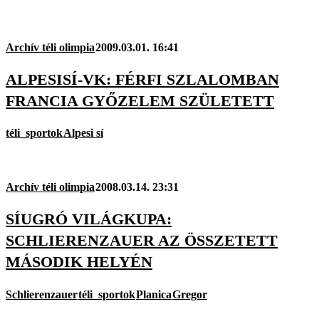
Archív téli olimpia
2009.03.01. 16:41
ALPESISÍ-VK: FÉRFI SZLALOMBAN
FRANCIA GYŐZELEM SZÜLETETT
téli_sportok
Alpesi sí
Archív téli olimpia
2008.03.14. 23:31
SÍUGRÓ VILÁGKUPA:
SCHLIERENZAUER AZ ÖSSZETETT
MÁSODIK HELYÉN
Schlierenzauer
téli_sportok
Planica
Gregor