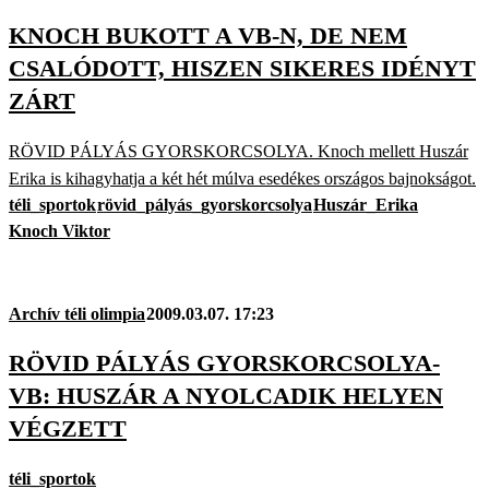
KNOCH BUKOTT A VB-N, DE NEM
CSALÓDOTT, HISZEN SIKERES IDÉNYT
ZÁRT
RÖVID PÁLYÁS GYORSKORCSOLYA. Knoch mellett Huszár
Erika is kihagyhatja a két hét múlva esedékes országos bajnokságot.
téli_sportok
rövid_pályás_gyorskorcsolya
Huszár_Erika
Knoch Viktor
Archív téli olimpia
2009.03.07. 17:23
RÖVID PÁLYÁS GYORSKORCSOLYA-
VB: HUSZÁR A NYOLCADIK HELYEN
VÉGZETT
téli_sportok