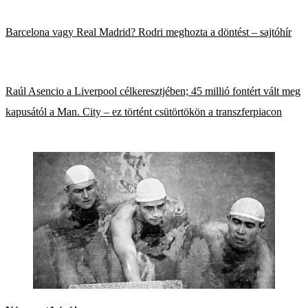
Barcelona vagy Real Madrid? Rodri meghozta a döntést – sajtóhír
Raúl Asencio a Liverpool célkeresztjében; 45 millió fontért vált meg
kapusától a Man. City – ez történt csütörtökön a transzferpiacon