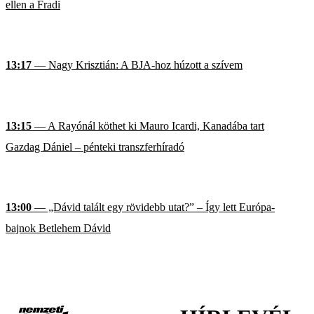
ellen a Fradi
13:17
— Nagy Krisztián: A BJA-hoz húzott a szívem
13:15
— A Rayónál köthet ki Mauro Icardi, Kanadába tart
Gazdag Dániel – pénteki transzferhíradó
13:00
— „Dávid talált egy rövidebb utat?” – Így lett Európa-
bajnok Betlehem Dávid