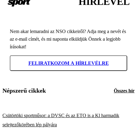
HÍRLEVÉL
Nem akar lemaradni az NSO cikkeiről? Adja meg a nevét és
az e-mail címét, és mi naponta elküldjük Önnek a legjobb
írásokat!
FELIRATKOZOM A HÍRLEVÉLRE
Népszerű cikkek
Összes hír
Csütörtöki sportműsor: a DVSC és az ETO is a Kl harmadik
selejtezőkörében lép pályára