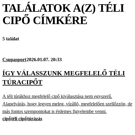
TALÁLATOK A(Z)
TÉLI
CIPŐ
CÍMKÉRE
5 találat
Csupasport
2026.01.07. 20:33
ÍGY VÁLASSZUNK MEGFELELŐ TÉLI
TÚRACIPŐT
A téli túrákhoz megfelelő cipő kiválasztása nem egyszerű.
Alapelvárás, hogy legyen meleg, vízálló, megfelelően szellőzzön, de
más fontos szempontokat is érdemes figyelembe venni.
cipő
téli cipő
túrázás