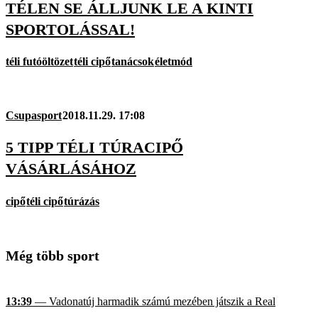
TÉLEN SE ÁLLJUNK LE A KINTI
SPORTOLÁSSAL!
téli futóöltözet
téli cipő
tanácsok
életmód
Csupasport
2018.11.29. 17:08
5 TIPP TÉLI TÚRACIPŐ
VÁSÁRLÁSÁHOZ
cipő
téli cipő
túrázás
Még több sport
13:39
— Vadonatúj harmadik számú mezében játszik a Real