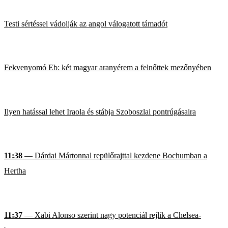
Testi sértéssel vádolják az angol válogatott támadót
Fekvenyomó Eb: két magyar aranyérem a felnőttek mezőnyében
Ilyen hatással lehet Iraola és stábja Szoboszlai pontrúgásaira
11:38
— Dárdai Mártonnal repülőrajttal kezdene Bochumban a
Hertha
11:37
— Xabi Alonso szerint nagy potenciál rejlik a Chelsea-