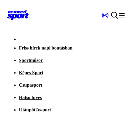
Friss hírek napi bontásban
Sportműsor
Képes Sport
Csupasport
Hátsó füves
Utánpótlássport