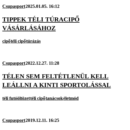
Csupasport
2025.01.05. 16:12
TIPPEK TÉLI TÚRACIPŐ
VÁSÁRLÁSÁHOZ
cipő
téli cipő
túrázás
Csupasport
2022.12.27. 11:28
TÉLEN SEM FELTÉTLENÜL KELL
LEÁLLNI A KINTI SPORTOLÁSSAL
téli futóöltözet
téli cipő
tanácsok
életmód
Csupasport
2019.12.11. 16:25