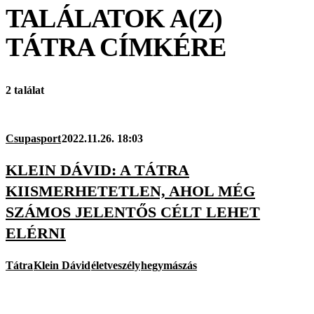
TALÁLATOK A(Z)
TÁTRA
CÍMKÉRE
2 találat
Csupasport
2022.11.26. 18:03
KLEIN DÁVID: A TÁTRA
KIISMERHETETLEN, AHOL MÉG
SZÁMOS JELENTŐS CÉLT LEHET
ELÉRNI
Tátra
Klein Dávid
életveszély
hegymászás