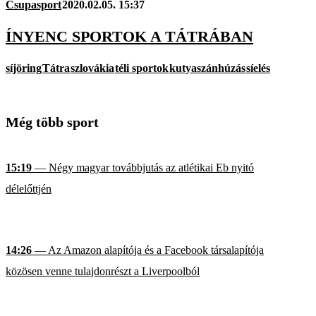
Csupasport
2020.02.05. 15:37
ÍNYENC SPORTOK A TÁTRÁBAN
síjöring
Tátra
szlovákia
téli sportok
kutyaszánhúzás
síelés
Még több sport
15:19
— Négy magyar továbbjutás az atlétikai Eb nyitó
délelőttjén
14:26
— Az Amazon alapítója és a Facebook társalapítója
közösen venne tulajdonrészt a Liverpoolból