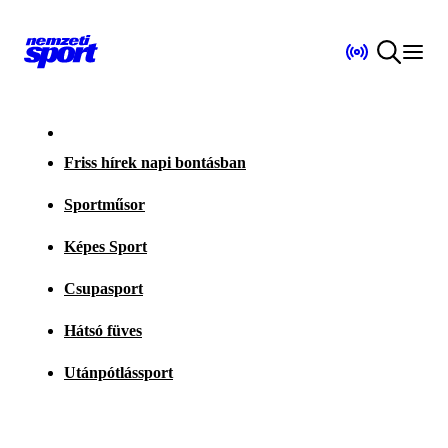
Friss hírek napi bontásban
Sportműsor
Képes Sport
Csupasport
Hátsó füves
Utánpótlássport