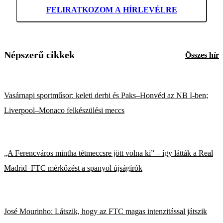
FELIRATKOZOM A HÍRLEVÉLRE
Népszerű cikkek
Összes hír
Vasárnapi sportműsor: keleti derbi és Paks–Honvéd az NB I-ben;
Liverpool–Monaco felkészülési meccs
„A Ferencváros mintha tétmeccsre jött volna ki” – így látták a Real
Madrid–FTC mérkőzést a spanyol újságírók
José Mourinho: Látszik, hogy az FTC magas intenzitással játszik