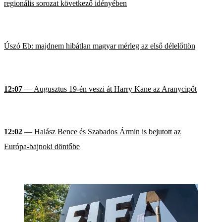
regionális sorozat következő idényében
Úszó Eb: majdnem hibátlan magyar mérleg az első délelőttön
12:07
— Augusztus 19-én veszi át Harry Kane az Aranycipőt
12:02
— Halász Bence és Szabados Ármin is bejutott az
Európa-bajnoki döntőbe