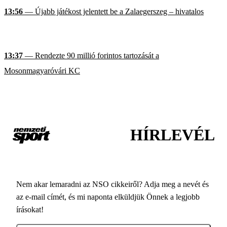
13:56
— Újabb játékost jelentett be a Zalaegerszeg – hivatalos
13:37
— Rendezte 90 millió forintos tartozását a
Mosonmagyaróvári KC
HÍRLEVÉL
Nem akar lemaradni az NSO cikkeiről? Adja meg a nevét és
az e-mail címét, és mi naponta elküldjük Önnek a legjobb
írásokat!