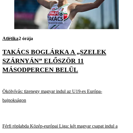
Atlétika
2 órája
TAKÁCS BOGLÁRKA A „SZELEK
SZÁRNYÁN” ELŐSZÖR 11
MÁSODPERCEN BELÜL
Ökölvívás: tizenegy magyar indul az U19-es Európa-
bajnokságon
Férfi röplabda Közép-európai Liga: két magyar csapat indul a