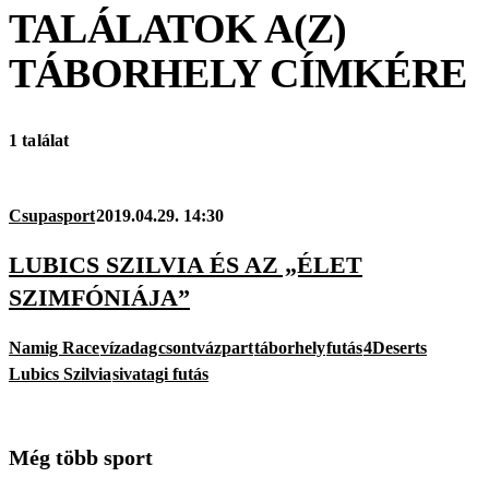
TALÁLATOK A(Z)
TÁBORHELY
CÍMKÉRE
1 találat
Csupasport
2019.04.29. 14:30
LUBICS SZILVIA ÉS AZ „ÉLET
SZIMFÓNIÁJA”
Namig Race
vízadag
csontvázpart
táborhely
futás
4Deserts
Lubics Szilvia
sivatagi futás
Még több sport