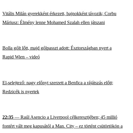
Vitális Milán gyerekként érkezett, bajnokként távozik; Corbu
Máriusz: Élmény lenne Mohamed Szalah ellen játszani
Bolla gólt lőtt, majd gólpasszt adott: Észtországban nyert a
Rapid Wien – videó
El-selejtező: nagy előnyt szerzett a Benfica a rájátszás előtt;
Redzicék is nyertek
22:35
— Raúl Asencio a Liverpool célkeresztjében; 45 millió
fontért vált meg kapusától a Man. City – ez történt csütörtökön a