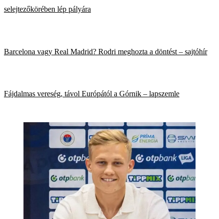
selejtezőkörében lép pályára
Barcelona vagy Real Madrid? Rodri meghozta a döntést – sajtóhír
Fájdalmas vereség, távol Európától a Górnik – lapszemle