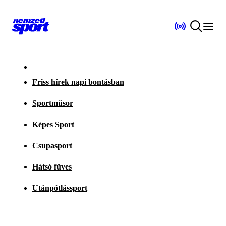
Friss hírek napi bontásban
Sportműsor
Képes Sport
Csupasport
Hátsó füves
Utánpótlássport