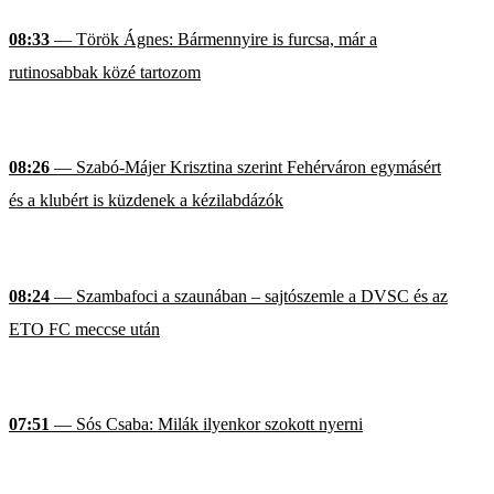
08:33
— Török Ágnes: Bármennyire is furcsa, már a
rutinosabbak közé tartozom
08:26
— Szabó-Májer Krisztina szerint Fehérváron egymásért
és a klubért is küzdenek a kézilabdázók
08:24
— Szambafoci a szaunában – sajtószemle a DVSC és az
ETO FC meccse után
07:51
— Sós Csaba: Milák ilyenkor szokott nyerni