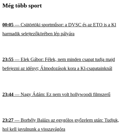
Még több sport
00:05
— Csütörtöki sportműsor: a DVSC és az ETO is a Kl
harmadik selejtezőkörében lép pályára
23:55
— Elek Gábor: Félek, nem minden csapat tudja majd
befejezni az idényt; Álmodozások kora a Kl-csapatainknál
23:44
— Nagy Ádám: Ez nem volt hollywoodi filmszerű
23:27
— Borbély Balázs az egygólos győzelem után: Tudjuk,
hol kell javulnunk a visszavágóra