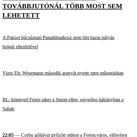
TOVÁBBJUTÓNÁL TÖBB MOST SEM
LEHETETT
A Paksot búcsúztató Panathinaikosz nem bírt hazai pályán
bolgár ellenfelével
Vizes Eb: Wesemann második aranyát nyerte meg műugrásban
BL: könnyed Fener-siker a Sturm ellen, egygólos hátrányban a
Sabah
22:05
— Corbu góljával győzött otthon a Ferencváros, előnyben