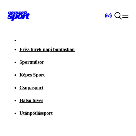
Friss hírek napi bontásban
Sportműsor
Képes Sport
Csupasport
Hátsó füves
Utánpótlássport