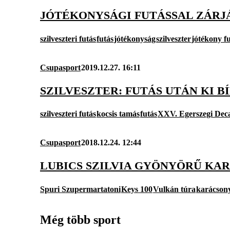
JÓTÉKONYSÁGI FUTÁSSAL ZÁRJ
szilveszteri futás
futás
jótékonyság
szilveszter
jótékony f
Csupasport
2019.12.27. 16:11
SZILVESZTER: FUTÁS UTÁN KI BÍ
szilveszteri futás
kocsis tamás
futás
XXV. Egerszegi Dec
Csupasport
2018.12.24. 12:44
LUBICS SZILVIA GYÖNYÖRŰ KAR
Spuri Szupermartatoni
Keys 100
Vulkán túra
karácson
Még több sport