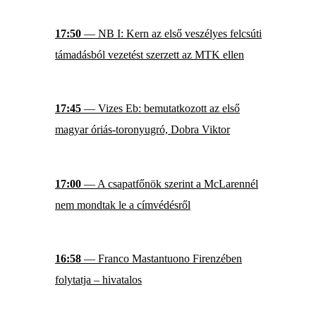
17:50
— NB I: Kern az első veszélyes felcsúti
támadásból vezetést szerzett az MTK ellen
17:45
— Vizes Eb: bemutatkozott az első
magyar óriás-toronyugró, Dobra Viktor
17:00
— A csapatfőnök szerint a McLarennél
nem mondtak le a címvédésről
16:58
— Franco Mastantuono Firenzében
folytatja – hivatalos