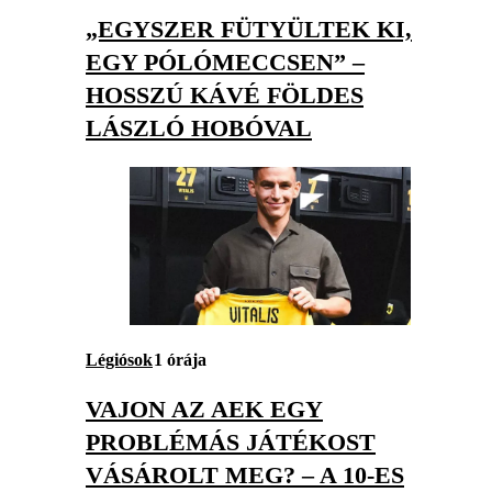
„EGYSZER FÜTYÜLTEK KI,
EGY PÓLÓMECCSEN” –
HOSSZÚ KÁVÉ FÖLDES
LÁSZLÓ HOBÓVAL
Légiósok
1 órája
VAJON AZ AEK EGY
PROBLÉMÁS JÁTÉKOST
VÁSÁROLT MEG? – A 10-ES