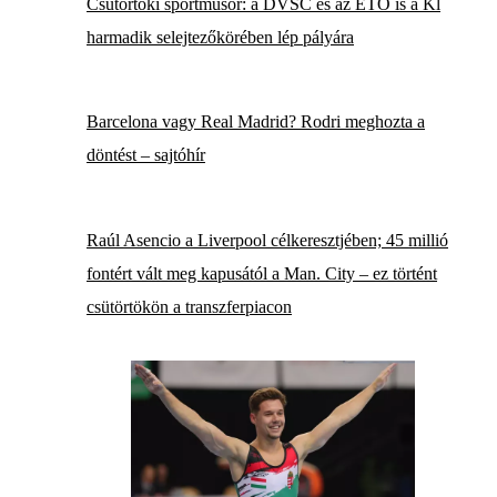
Csütörtöki sportműsor: a DVSC és az ETO is a Kl
harmadik selejtezőkörében lép pályára
Barcelona vagy Real Madrid? Rodri meghozta a
döntést – sajtóhír
Raúl Asencio a Liverpool célkeresztjében; 45 millió
fontért vált meg kapusától a Man. City – ez történt
csütörtökön a transzferpiacon