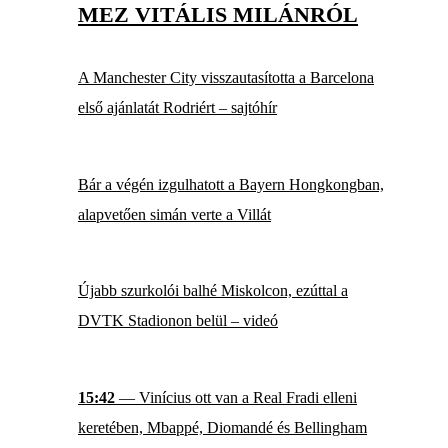
MEZ VITÁLIS MILÁNRÓL
A Manchester City visszautasította a Barcelona
első ajánlatát Rodriért – sajtóhír
Bár a végén izgulhatott a Bayern Hongkongban,
alapvetően simán verte a Villát
Újabb szurkolói balhé Miskolcon, ezúttal a
DVTK Stadionon belül – videó
15:42
— Vinícius ott van a Real Fradi elleni
keretében, Mbappé, Diomandé és Bellingham