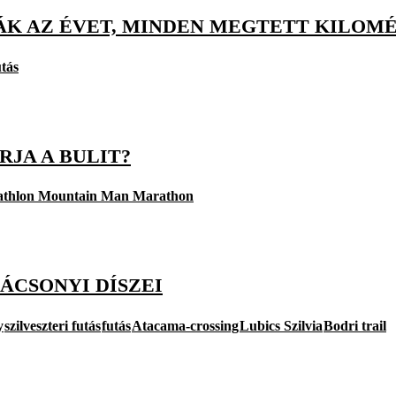
ÁK AZ ÉVET, MINDEN MEGTETT KILOM
utás
RJA A BULIT?
athlon Mountain Man Marathon
ÁCSONYI DÍSZEI
y
szilveszteri futás
futás
Atacama-crossing
Lubics Szilvia
Bodri trail