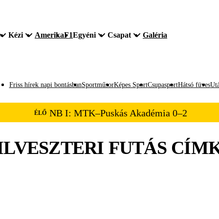
Kézi
Amerika
F1
Egyéni
Csapat
Galéria
Friss hírek napi bontásban
Sportműsor
Képes Sport
Csupasport
Hátsó füves
Utá
NB I: MTK–Puskás Akadémia 0–2
ÉLŐ
ILVESZTERI FUTÁS
CÍM