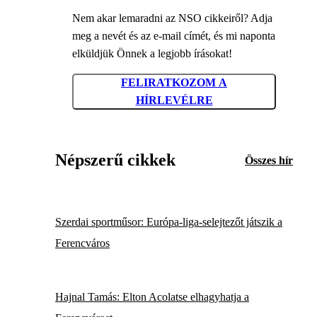
Nem akar lemaradni az NSO cikkeiről? Adja
meg a nevét és az e-mail címét, és mi naponta
elküldjük Önnek a legjobb írásokat!
FELIRATKOZOM A
HÍRLEVÉLRE
Népszerű cikkek
Összes hír
Szerdai sportműsor: Európa-liga-selejtezőt játszik a
Ferencváros
Hajnal Tamás: Elton Acolatse elhagyhatja a