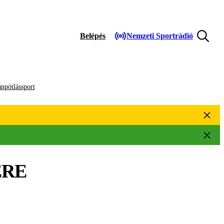
Belépés
Nemzeti Sportrádió
npótlássport
RE