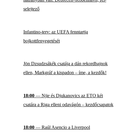
selejtező
Infantino-terv: az UEFA fenntartja
bojkottfenyegetését
Jön Dzsudzsákék csatája a dán rekordbajnok
ellen, Markgráf a kispadon – íme, a kezdők!
18:00
— Njie és Djukanovics az ETO két
csatára a Riga elleni odavágón – kezdőcsapatok
18:00
— Raúl Asencio a Liverpool