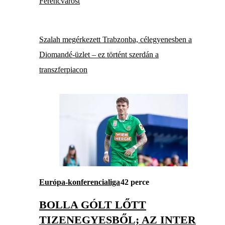
Ferencvárost
Szalah megérkezett Trabzonba, célegyenesben a
Diomandé-üzlet – ez történt szerdán a
transzferpiacon
Európa-konferencialiga
42 perce
BOLLA GÓLT LŐTT
TIZENEGYESBŐL; AZ INTER