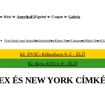
Kézi
Amerika
F1
Egyéni
Csapat
Galéria
Friss hírek napi bontásban
Sportműsor
Képes Sport
Csupasport
Hátsó füves
Utá
Kl: DVSC–Köbenhavn 0–2 – ÉLŐ
Kl: Riga–ETO 1–0 – ÉLŐ
EX ÉS NEW YORK
CÍMKÉ