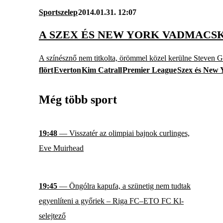
Sportszelep
2014.01.31. 12:07
A SZEX ÉS NEW YORK VADMACS
A színésznő nem titkolta, örömmel közel kerülne Steven Ge
flört
Everton
Kim Catrall
Premier League
Szex és New 
Még több sport
19:48
— Visszatér az olimpiai bajnok curlinges,
Eve Muirhead
19:45
— Öngólra kapufa, a szünetig nem tudtak
egyenlíteni a győriek – Riga FC–ETO FC Kl-
selejtező