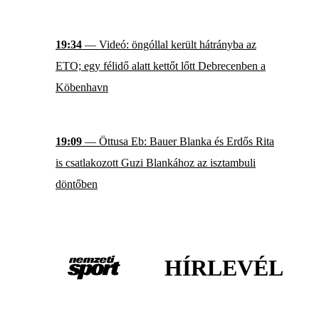
19:34
— Videó: öngóllal került hátrányba az
ETO; egy félidő alatt kettőt lőtt Debrecenben a
Köbenhavn
19:09
— Öttusa Eb: Bauer Blanka és Erdős Rita
is csatlakozott Guzi Blankához az isztambuli
döntőben
HÍRLEVÉL