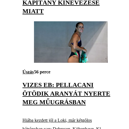
KAPITÁNY KINEVEZÉSE
MIATT
Úszás
56 perce
VIZES EB: PELLACANI
ÖTÖDIK ARANYÁT NYERTE
MEG MŰUGRÁSBAN
Hiába kezdett jól a Loki, már kétgólos
hátrányban van: Debrecen–Köbenhavn, Kl-