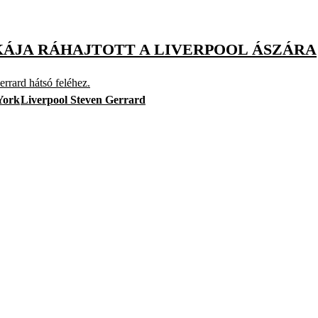
KÁJA RÁHAJTOTT A LIVERPOOL ÁSZÁRA
rrard hátsó feléhez.
York
Liverpool Steven Gerrard