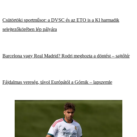
Csütörtöki sportműsor: a DVSC és az ETO is a Kl harmadik
selejtezőkörében lép pályára
Barcelona vagy Real Madrid? Rodri meghozta a döntést – sajtóhír
Fájdalmas vereség, távol Európától a Górnik – lapszemle