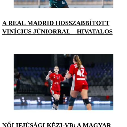
A REAL MADRID HOSSZABBÍTOTT
VINÍCIUS JÚNIORRAL – HIVATALOS
NŐI IFJÚSÁGI KÉZI-VB: A MAGYAR