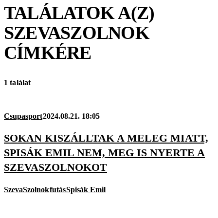
TALÁLATOK A(Z)
SZEVASZOLNOK
CÍMKÉRE
1 találat
Csupasport
2024.08.21. 18:05
SOKAN KISZÁLLTAK A MELEG MIATT,
SPISÁK EMIL NEM, MEG IS NYERTE A
SZEVASZOLNOKOT
SzevaSzolnok
futás
Spisák Emil