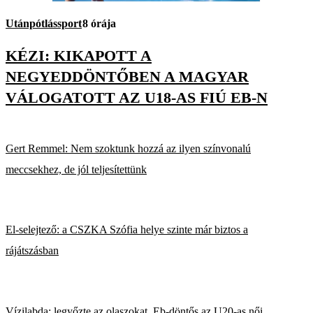
Utánpótlássport
8 órája
KÉZI: KIKAPOTT A
NEGYEDDÖNTŐBEN A MAGYAR
VÁLOGATOTT AZ U18-AS FIÚ EB-N
Gert Remmel: Nem szoktunk hozzá az ilyen színvonalú
meccsekhez, de jól teljesítettünk
El-selejtező: a CSZKA Szófia helye szinte már biztos a
rájátszásban
Vízilabda: legyőzte az olaszokat, Eb-döntős az U20-as női