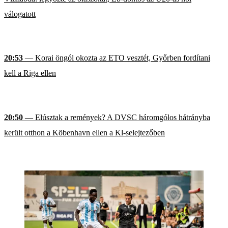
válogatott
20:53
— Korai öngól okozta az ETO vesztét, Győrben fordítani
kell a Riga ellen
20:50
— Elúsztak a remények? A DVSC háromgólos hátrányba
került otthon a Köbenhavn ellen a Kl-selejtezőben