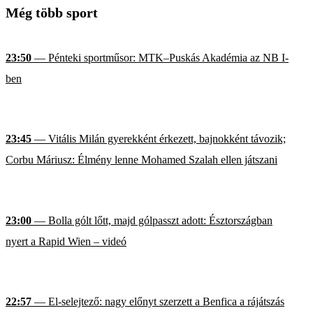
Még több sport
23:50
— Pénteki sportműsor: MTK–Puskás Akadémia az NB I-
ben
23:45
— Vitális Milán gyerekként érkezett, bajnokként távozik;
Corbu Máriusz: Élmény lenne Mohamed Szalah ellen játszani
23:00
— Bolla gólt lőtt, majd gólpasszt adott: Észtországban
nyert a Rapid Wien – videó
22:57
— El-selejtező: nagy előnyt szerzett a Benfica a rájátszás