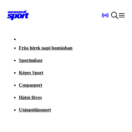
Friss hírek napi bontásban
Sportműsor
Képes Sport
Csupasport
Hátsó füves
Utánpótlássport