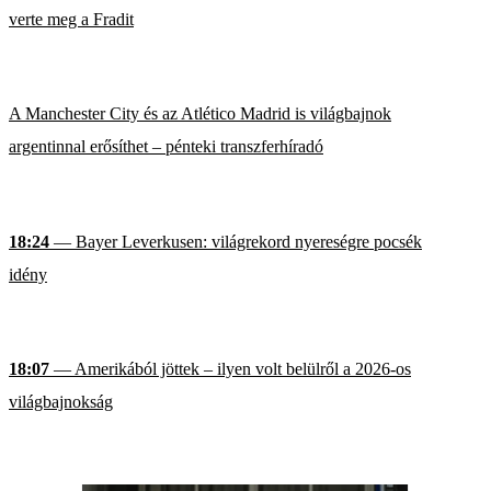
verte meg a Fradit
A Manchester City és az Atlético Madrid is világbajnok
argentinnal erősíthet – pénteki transzferhíradó
18:24
— Bayer Leverkusen: világrekord nyereségre pocsék
idény
18:07
— Amerikából jöttek – ilyen volt belülről a 2026-os
világbajnokság