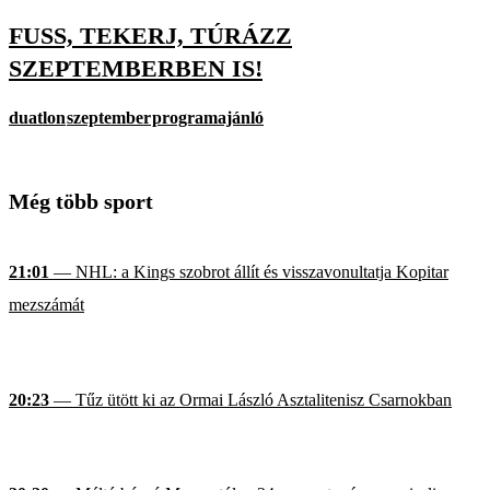
FUSS, TEKERJ, TÚRÁZZ
SZEPTEMBERBEN IS!
duatlon
szeptember
programajánló
Még több sport
21:01
— NHL: a Kings szobrot állít és visszavonultatja Kopitar
mezszámát
20:23
— Tűz ütött ki az Ormai László Asztalitenisz Csarnokban