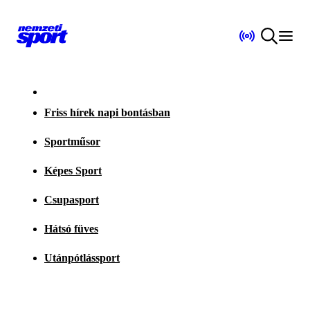
Friss hírek napi bontásban
Sportműsor
Képes Sport
Csupasport
Hátsó füves
Utánpótlássport