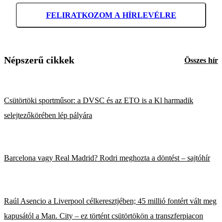
FELIRATKOZOM A HÍRLEVÉLRE
Népszerű cikkek
Összes hír
Csütörtöki sportműsor: a DVSC és az ETO is a Kl harmadik
selejtezőkörében lép pályára
Barcelona vagy Real Madrid? Rodri meghozta a döntést – sajtóhír
Raúl Asencio a Liverpool célkeresztjében; 45 millió fontért vált meg
kapusától a Man. City – ez történt csütörtökön a transzferpiacon