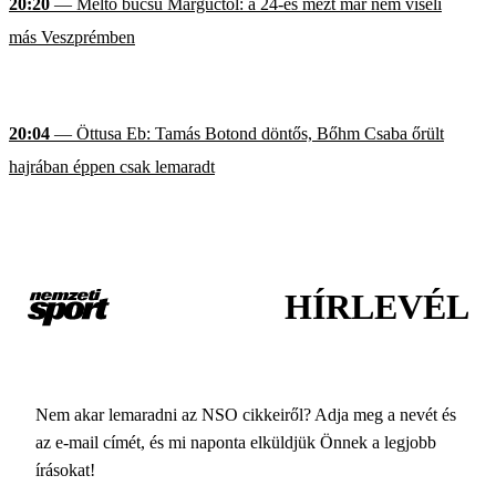
20:20
— Méltó búcsú Marguctól: a 24-es mezt már nem viseli
más Veszprémben
20:04
— Öttusa Eb: Tamás Botond döntős, Bőhm Csaba őrült
hajrában éppen csak lemaradt
HÍRLEVÉL
Nem akar lemaradni az NSO cikkeiről? Adja meg a nevét és
az e-mail címét, és mi naponta elküldjük Önnek a legjobb
írásokat!