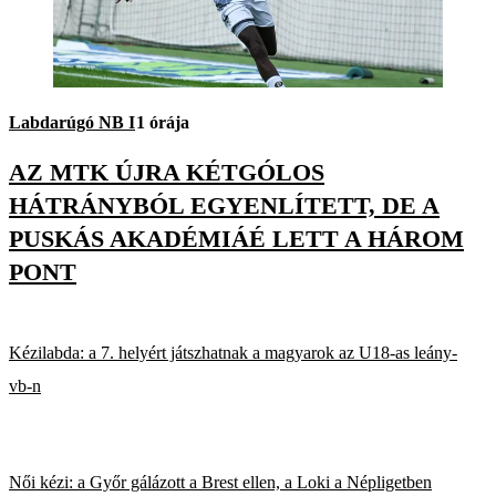
Labdarúgó NB I
1 órája
AZ MTK ÚJRA KÉTGÓLOS
HÁTRÁNYBÓL EGYENLÍTETT, DE A
PUSKÁS AKADÉMIÁÉ LETT A HÁROM
PONT
Kézilabda: a 7. helyért játszhatnak a magyarok az U18-as leány-
vb-n
Női kézi: a Győr gálázott a Brest ellen, a Loki a Népligetben