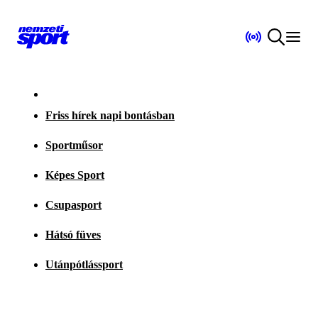
Friss hírek napi bontásban
Sportműsor
Képes Sport
Csupasport
Hátsó füves
Utánpótlássport