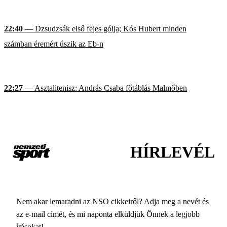
22:40
— Dzsudzsák első fejes gólja; Kós Hubert minden
számban éremért úszik az Eb-n
22:27
— Asztalitenisz: András Csaba főtáblás Malmőben
HÍRLEVÉL
Nem akar lemaradni az NSO cikkeiről? Adja meg a nevét és
az e-mail címét, és mi naponta elküldjük Önnek a legjobb
írásokat!