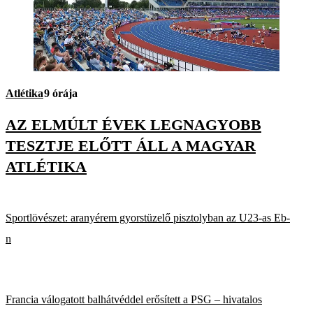
Atlétika
9 órája
AZ ELMÚLT ÉVEK LEGNAGYOBB
TESZTJE ELŐTT ÁLL A MAGYAR
ATLÉTIKA
Sportlövészet: aranyérem gyorstüzelő pisztolyban az U23-as Eb-
n
Francia válogatott balhátvéddel erősített a PSG – hivatalos