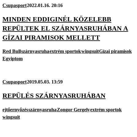
Csupasport
2022.01.16. 20:16
MINDEN EDDIGINÉL KÖZELEBB
REPÜLTEK EL SZÁRNYASRUHÁBAN A
GÍZAI PIRAMISOK MELLETT
Red Bull
szárnyasruha
extrém sportok
wingsuit
Gízai piramisok
Egyiptom
Csupasport
2019.05.03. 13:59
REPÜLÉS SZÁRNYASRUHÁBAN
ejtőernyőzés
szárnyasruha
Zongor Gergely
extrém sportok
wingsuit