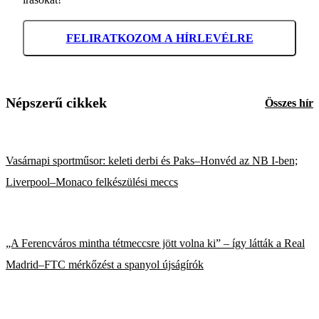
FELIRATKOZOM A HÍRLEVÉLRE
Népszerű cikkek
Összes hír
Vasárnapi sportműsor: keleti derbi és Paks–Honvéd az NB I-ben;
Liverpool–Monaco felkészülési meccs
„A Ferencváros mintha tétmeccsre jött volna ki” – így látták a Real
Madrid–FTC mérkőzést a spanyol újságírók