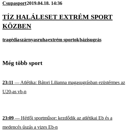
Csupasport
2019.04.18. 14:36
TÍZ HALÁLESET EXTRÉM SPORT
KÖZBEN
tragédia
szárnyasruha
extrém sportok
bázisugrás
Még több sport
23:11
— Atlétika: Bátori Lilianna magasugrásban ezüstérmes az
U20-as vb-n
23:09
— Hétfői sportműsor: kezdődik az atlétikai Eb és a
medencés úszás a vizes Eb-n