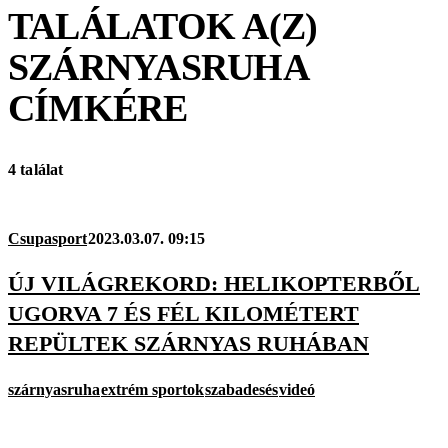
TALÁLATOK A(Z)
SZÁRNYASRUHA
CÍMKÉRE
4 találat
Csupasport
2023.03.07. 09:15
ÚJ VILÁGREKORD: HELIKOPTERBŐL
UGORVA 7 ÉS FÉL KILOMÉTERT
REPÜLTEK SZÁRNYAS RUHÁBAN
szárnyasruha
extrém sportok
szabadesés
videó