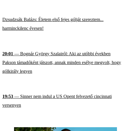
Dzsudzsák Balázs: Életem első fejes gólját szereztem...
harminckilenc évesen!
20:01
— Bognár György Szalairól: Aki az utóbbi években
Pakson támadóként játszott, annak minden esélye megvolt, hogy
gólkirály legyen
19:53
— Sinner nem indul a US Opent felvezető cincinnati
versenyen