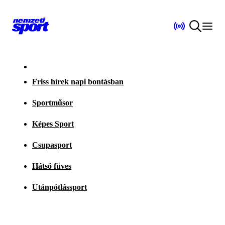
Friss hírek napi bontásban
Sportműsor
Képes Sport
Csupasport
Hátsó füves
Utánpótlássport