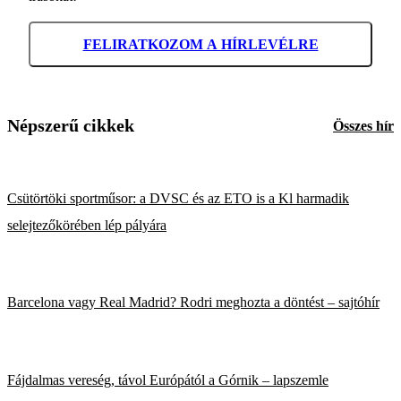
FELIRATKOZOM A HÍRLEVÉLRE
Népszerű cikkek
Összes hír
Csütörtöki sportműsor: a DVSC és az ETO is a Kl harmadik
selejtezőkörében lép pályára
Barcelona vagy Real Madrid? Rodri meghozta a döntést – sajtóhír
Fájdalmas vereség, távol Európától a Górnik – lapszemle