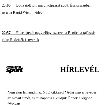
23:00
— Bolla gólt lőtt, majd gólpasszt adott: Észtországban
nyert a Rapid Wien – videó
22:57
— El-selejtező: nagy előnyt szerzett a Benfica a rájátszás
előtt; Redzicék is nyertek
HÍRLEVÉL
Nem akar lemaradni az NSO cikkeiről? Adja meg a nevét és
az e-mail címét, és mi naponta elküldjük Önnek a legjobb
írásokat!