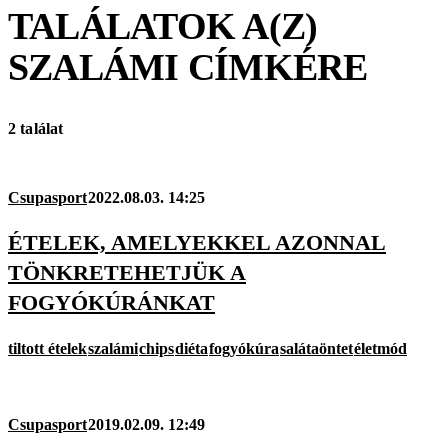
TALÁLATOK A(Z)
SZALÁMI
CÍMKÉRE
2 találat
Csupasport
2022.08.03. 14:25
ÉTELEK, AMELYEKKEL AZONNAL
TÖNKRETEHETJÜK A
FOGYÓKÚRÁNKAT
tiltott ételek
szalámi
chips
diéta
fogyókúra
salátaöntet
életmód
Csupasport
2019.02.09. 12:49