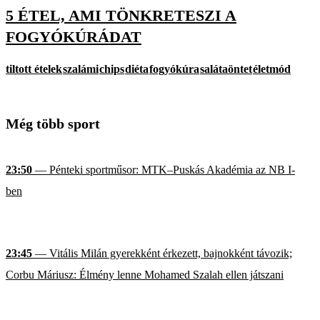
5 ÉTEL, AMI TÖNKRETESZI A
FOGYÓKÚRÁDAT
tiltott ételek
szalámi
chips
diéta
fogyókúra
salátaöntet
életmód
Még több sport
23:50
— Pénteki sportműsor: MTK–Puskás Akadémia az NB I-
ben
23:45
— Vitális Milán gyerekként érkezett, bajnokként távozik;
Corbu Máriusz: Élmény lenne Mohamed Szalah ellen játszani