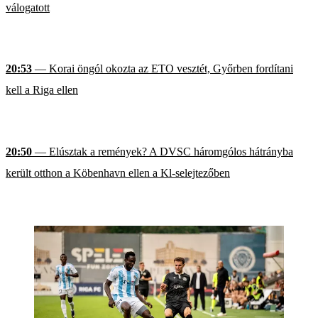
válogatott
20:53
— Korai öngól okozta az ETO vesztét, Győrben fordítani
kell a Riga ellen
20:50
— Elúsztak a remények? A DVSC háromgólos hátrányba
került otthon a Köbenhavn ellen a Kl-selejtezőben