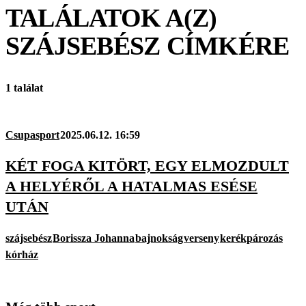
TALÁLATOK A(Z)
SZÁJSEBÉSZ
CÍMKÉRE
1 találat
Csupasport
2025.06.12. 16:59
KÉT FOGA KITÖRT, EGY ELMOZDULT
A HELYÉRŐL A HATALMAS ESÉSE
UTÁN
szájsebész
Borissza Johanna
bajnokság
verseny
kerékpározás
kórház