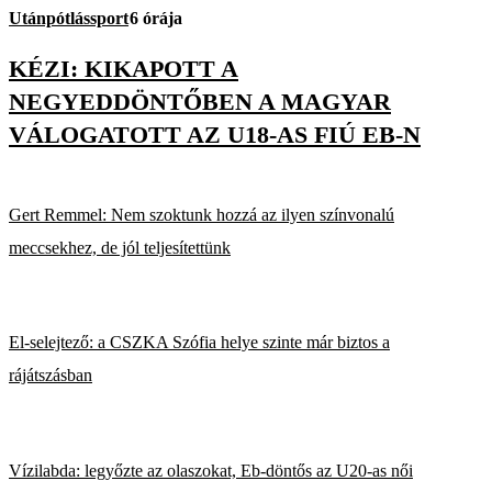
Utánpótlássport
6 órája
KÉZI: KIKAPOTT A
NEGYEDDÖNTŐBEN A MAGYAR
VÁLOGATOTT AZ U18-AS FIÚ EB-N
Gert Remmel: Nem szoktunk hozzá az ilyen színvonalú
meccsekhez, de jól teljesítettünk
El-selejtező: a CSZKA Szófia helye szinte már biztos a
rájátszásban
Vízilabda: legyőzte az olaszokat, Eb-döntős az U20-as női