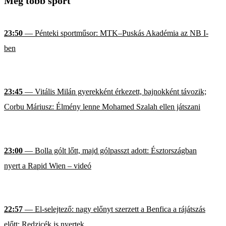
Még több sport
23:50
— Pénteki sportműsor: MTK–Puskás Akadémia az NB I-
ben
23:45
— Vitális Milán gyerekként érkezett, bajnokként távozik;
Corbu Máriusz: Élmény lenne Mohamed Szalah ellen játszani
23:00
— Bolla gólt lőtt, majd gólpasszt adott: Észtországban
nyert a Rapid Wien – videó
22:57
— El-selejtező: nagy előnyt szerzett a Benfica a rájátszás
előtt; Redzicék is nyertek