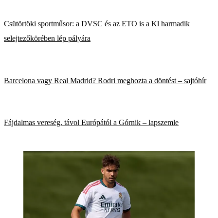
Csütörtöki sportműsor: a DVSC és az ETO is a Kl harmadik
selejtezőkörében lép pályára
Barcelona vagy Real Madrid? Rodri meghozta a döntést – sajtóhír
Fájdalmas vereség, távol Európától a Górnik – lapszemle