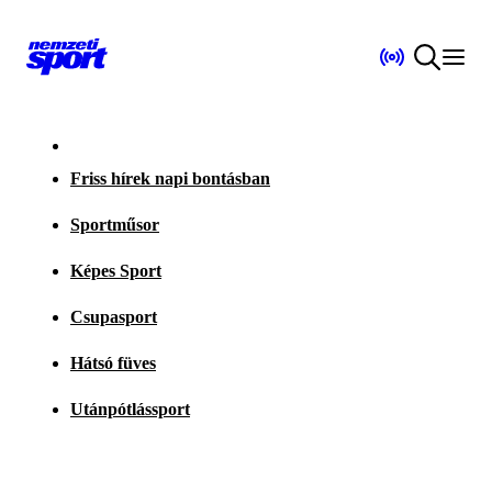
Friss hírek napi bontásban
Sportműsor
Képes Sport
Csupasport
Hátsó füves
Utánpótlássport