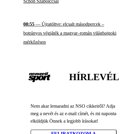
Schön Szabolccsal
08:55
— Újratöltve: elcsalt másodpercek –
botrányos végjáték a magyar–román világbajnoki
mérkőzésen
HÍRLEVÉL
Nem akar lemaradni az NSO cikkeiről? Adja
meg a nevét és az e-mail címét, és mi naponta
elküldjük Önnek a legjobb írásokat!
FELIRATKOZOM A