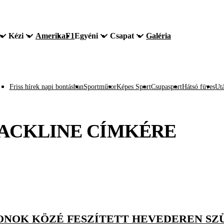
Kézi
Amerika
F1
Egyéni
Csapat
Galéria
Friss hírek napi bontásban
Sportműsor
Képes Sport
Csupasport
Hátsó füves
Utá
ACKLINE
CÍMKÉRE
ONOK KÖZÉ FESZÍTETT HEVEDEREN SZ