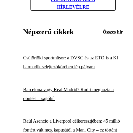
HÍRLEVÉLRE
Népszerű cikkek
Összes hír
Csütörtöki sportműsor: a DVSC és az ETO is a Kl
harmadik selejtezőkörében lép pályára
Barcelona vagy Real Madrid? Rodri meghozta a
döntést – sajtóhír
Raúl Asencio a Liverpool célkeresztjében; 45 millió
fontért vált meg kapusától a Man. City – ez történt