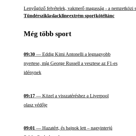
Lenyűgöző felvételek, vakmerő magasság - a nemzetközi sa
Tündérszikla
slackline
extrém sport
kötéltánc
Még több sport
09:30
— Eddig Kimi Antonelli a legnagyobb
nyertese, míg George Russell a vesztese az F1-es
idénynek
09:17
— Közel a visszatéréshez a Liverpool
olasz védője
09:01
— Hazatért, és bajnok lett – nagyinterjú