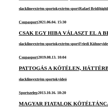
slackline
extrém sportok
extrém sport
Rafael Bridi
highl
Csupasport
2021.06.04. 15:30
CSAK EGY HIBA VÁLASZT EL A 
slackline
extrém sportok
extrém sport
Friedi Kühne
vid
Csupasport
2019.08.13. 10:04
PATTOGÁS A KÖTÉLEN, HÁTTÉRB
slackline
extrém sportok
videó
Sportszelep
2013.10.16. 18:20
MAGYAR FIATALOK KÖTÉLTÁNCA