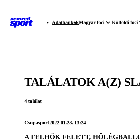
Adatbankok
Magyar foci
Külföldi foci
TALÁLATOK A(Z)
SL
4 találat
Csupasport
2022.01.28. 13:24
A FELHŐK FELETT, HŐLÉGBALL