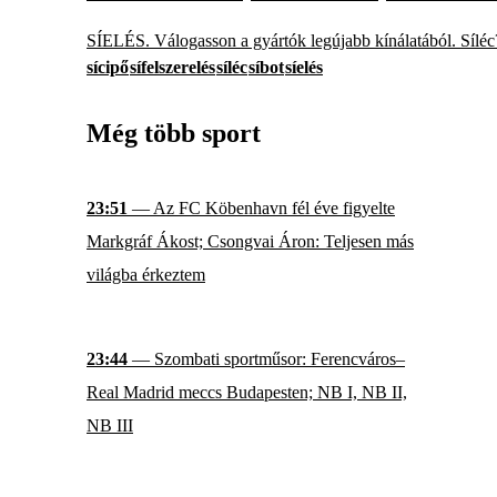
SÍELÉS. Válogasson a gyártók legújabb kínálatából. Sílé
sícipő
sífelszerelés
síléc
síbot
síelés
Még több sport
23:51
— Az FC Köbenhavn fél éve figyelte
Markgráf Ákost; Csongvai Áron: Teljesen más
világba érkeztem
23:44
— Szombati sportműsor: Ferencváros–
Real Madrid meccs Budapesten; NB I, NB II,
NB III