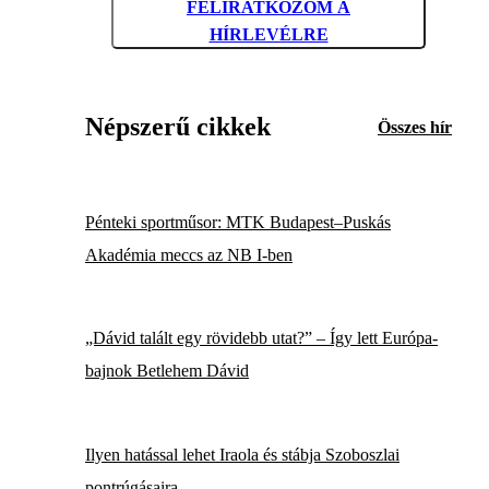
FELIRATKOZOM A
HÍRLEVÉLRE
Népszerű cikkek
Összes hír
Pénteki sportműsor: MTK Budapest–Puskás
Akadémia meccs az NB I-ben
„Dávid talált egy rövidebb utat?” – Így lett Európa-
bajnok Betlehem Dávid
Ilyen hatással lehet Iraola és stábja Szoboszlai
pontrúgásaira