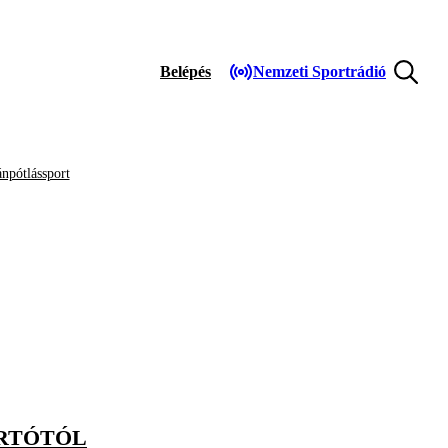
Belépés
Nemzeti Sportrádió
npótlássport
ÁRTÓTÓL