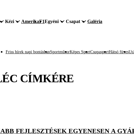
Kézi
Amerika
F1
Egyéni
Csapat
Galéria
Friss hírek napi bontásban
Sportműsor
Képes Sport
Csupasport
Hátsó füves
Utá
LÉC
CÍMKÉRE
JABB FEJLESZTÉSEK EGYENESEN A GY