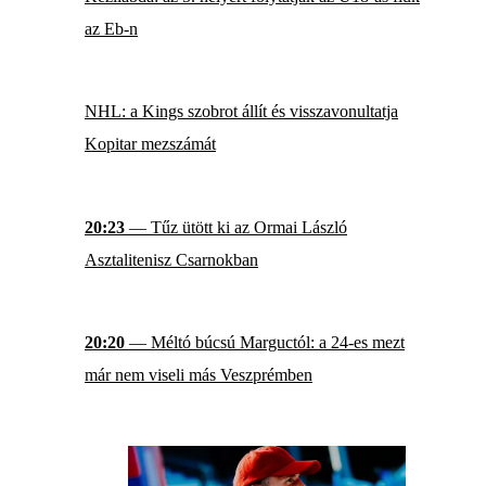
az Eb-n
NHL: a Kings szobrot állít és visszavonultatja
Kopitar mezszámát
20:23
— Tűz ütött ki az Ormai László
Asztalitenisz Csarnokban
20:20
— Méltó búcsú Marguctól: a 24-es mezt
már nem viseli más Veszprémben