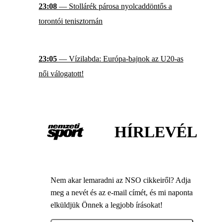
23:08
— Stollárék párosa nyolcaddöntős a
torontói tenisztornán
23:05
— Vízilabda: Európa-bajnok az U20-as
női válogatott!
HÍRLEVÉL
Nem akar lemaradni az NSO cikkeiről? Adja
meg a nevét és az e-mail címét, és mi naponta
elküldjük Önnek a legjobb írásokat!