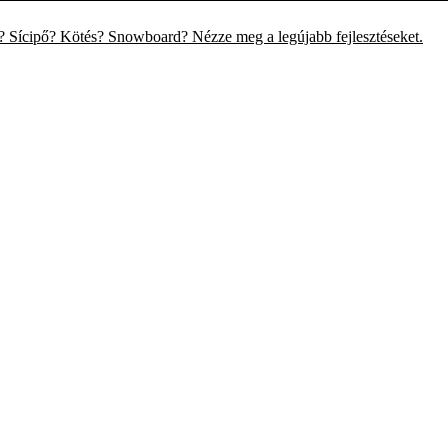
c? Sícipő? Kötés? Snowboard? Nézze meg a legújabb fejlesztéseket.