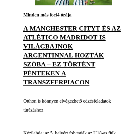
Minden más foci
4 órája
A MANCHESTER CITYT ÉS AZ
ATLÉTICO MADRIDOT IS
VILÁGBAJNOK
ARGENTINNAL HOZTÁK
SZÓBA – EZ TÖRTÉNT
PÉNTEKEN A
TRANSZFERPIACON
Otthon is könnyen elvégezhető edzésfeladatok
túrázáshoz
Kézilabda: az 5. helyért folytatják az U18-as fiúk