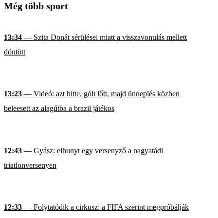
Még több sport
13:34
— Szita Donát sérülései miatt a visszavonulás mellett
döntött
13:23
— Videó: azt hitte, gólt lőtt, majd ünneplés közben
beleesett az alagútba a brazil játékos
12:43
— Gyász: elhunyt egy versenyző a nagyatádi
triatlonversenyen
12:33
— Folytatódik a cirkusz: a FIFA szerint megpróbálják