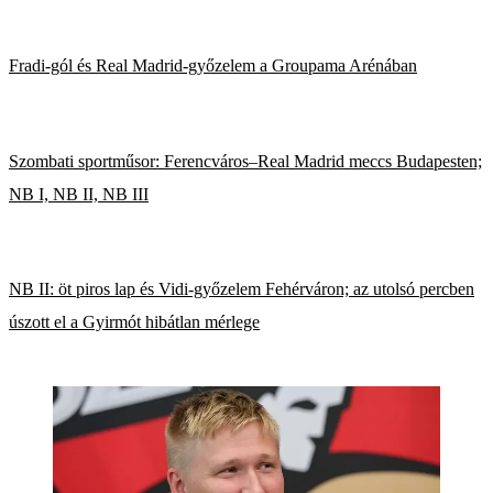
Fradi-gól és Real Madrid-győzelem a Groupama Arénában
Szombati sportműsor: Ferencváros–Real Madrid meccs Budapesten;
NB I, NB II, NB III
NB II: öt piros lap és Vidi-győzelem Fehérváron; az utolsó percben
úszott el a Gyirmót hibátlan mérlege