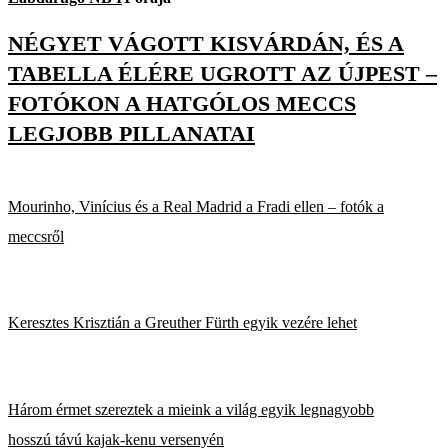
NÉGYET VÁGOTT KISVÁRDÁN, ÉS A
TABELLA ÉLÉRE UGROTT AZ ÚJPEST –
FOTÓKON A HATGÓLOS MECCS
LEGJOBB PILLANATAI
Mourinho, Vinícius és a Real Madrid a Fradi ellen – fotók a
meccsről
Keresztes Krisztián a Greuther Fürth egyik vezére lehet
Három érmet szereztek a mieink a világ egyik legnagyobb
hosszú távú kajak-kenu versenyén