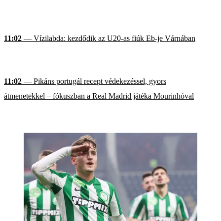
11:02
— Vízilabda: kezdődik az U20-as fiúk Eb-je Várnában
11:02
— Pikáns portugál recept védekezéssel, gyors
átmenetekkel – fókuszban a Real Madrid játéka Mourinhóval