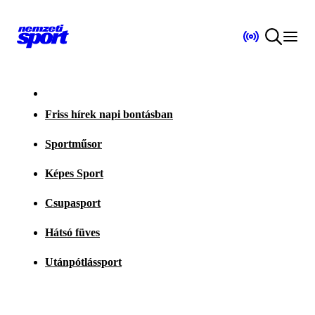
Friss hírek napi bontásban
Sportműsor
Képes Sport
Csupasport
Hátsó füves
Utánpótlássport