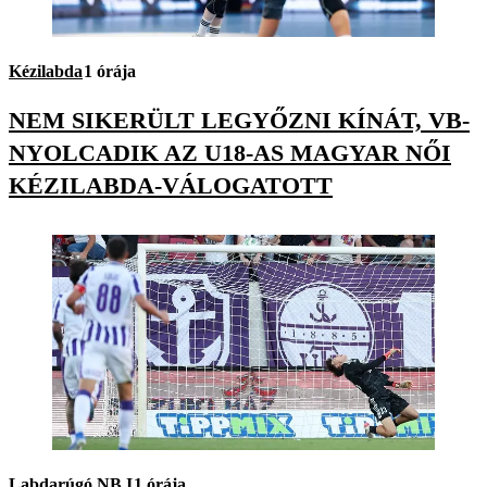
Kézilabda
1 órája
NEM SIKERÜLT LEGYŐZNI KÍNÁT, VB-
NYOLCADIK AZ U18-AS MAGYAR NŐI
KÉZILABDA-VÁLOGATOTT
Labdarúgó NB I
1 órája