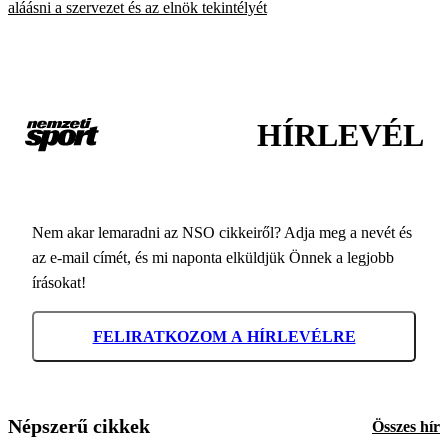
aláásni a szervezet és az elnök tekintélyét
HÍRLEVÉL
Nem akar lemaradni az NSO cikkeiről? Adja meg a nevét és
az e-mail címét, és mi naponta elküldjük Önnek a legjobb
írásokat!
FELIRATKOZOM A HÍRLEVÉLRE
Népszerű cikkek
Összes hír