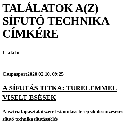
TALÁLATOK A(Z)
SÍFUTÓ TECHNIKA
CÍMKÉRE
1 találat
Csupasport
2020.02.10. 09:25
A SÍFUTÁS TITKA: TÜRELEMMEL
VISELT ESÉSEK
Ausztria
tapasztalat
szerelés
tanulás
síterep
síkölcsönzés
esés
sífutó technika
sífutás
síelés