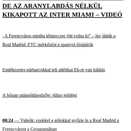
DE AZ ARANYLABDÁS NÉLKÜL
KIKAPOTT AZ INTER MIAMI – VIDEÓ
„A Ferencváros mintha tétmeccsre jött volna ki” – így látták a
Real Madrid–FTC mérkőzést a spanyol újságírók
Emlékezetes párharcokkal teli atlétikai Eb-re van kilátás
A hónap utánpótlásedzője: július jelöltjei
08:24
— Videók: ezekkel a gólokkal győzte le a Real Madrid a
Ferencvárost a Groupamában