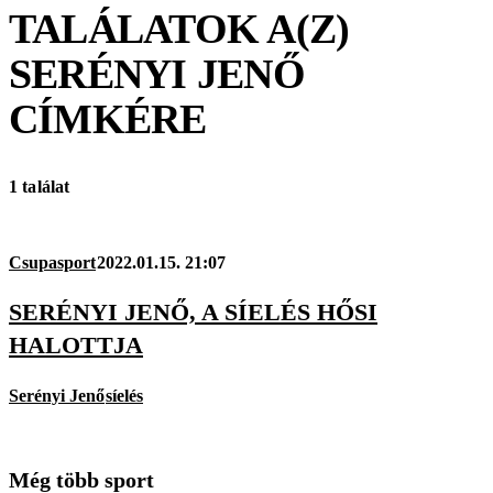
TALÁLATOK A(Z)
SERÉNYI JENŐ
CÍMKÉRE
1 találat
Csupasport
2022.01.15. 21:07
SERÉNYI JENŐ, A SÍELÉS HŐSI
HALOTTJA
Serényi Jenő
síelés
Még több sport