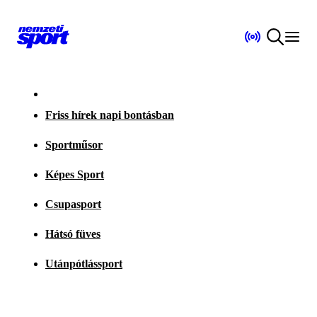
Friss hírek napi bontásban
Sportműsor
Képes Sport
Csupasport
Hátsó füves
Utánpótlássport