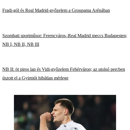
Fradi-gól és Real Madrid-győzelem a Groupama Arénában
Szombati sportműsor: Ferencváros–Real Madrid meccs Budapesten;
NB I, NB II, NB III
NB II: öt piros lap és Vidi-győzelem Fehérváron; az utolsó percben
úszott el a Gyirmót hibátlan mérlege