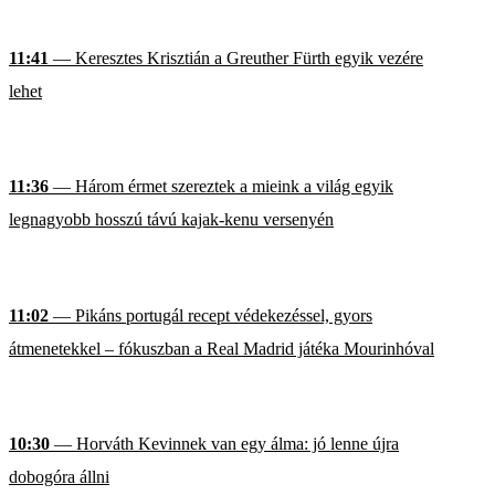
11:41
— Keresztes Krisztián a Greuther Fürth egyik vezére
lehet
11:36
— Három érmet szereztek a mieink a világ egyik
legnagyobb hosszú távú kajak-kenu versenyén
11:02
— Pikáns portugál recept védekezéssel, gyors
átmenetekkel – fókuszban a Real Madrid játéka Mourinhóval
10:30
— Horváth Kevinnek van egy álma: jó lenne újra
dobogóra állni