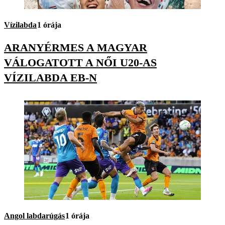
Vízilabda
1 órája
ARANYÉRMES A MAGYAR
VÁLOGATOTT A NŐI U20-AS
VÍZILABDA EB-N
Angol labdarúgás
1 órája