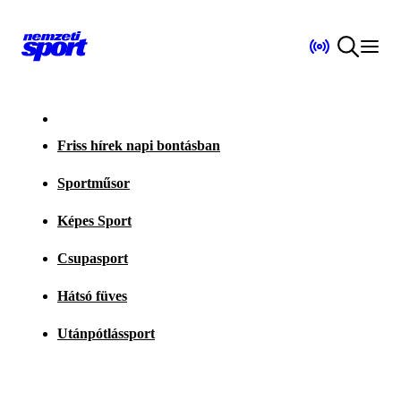
Friss hírek napi bontásban
Sportműsor
Képes Sport
Csupasport
Hátsó füves
Utánpótlássport