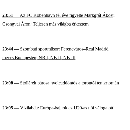
23:51
— Az FC Köbenhavn fél éve figyelte Markgráf Ákost;
Csongvai Áron: Teljesen más világba érkeztem
23:44
— Szombati sportműsor: Ferencváros–Real Madrid
meccs Budapesten; NB I, NB II, NB III
23:08
— Stollárék párosa nyolcaddöntős a torontói tenisztornán
23:05
— Vízilabda: Európa-bajnok az U20-as női válogatott!