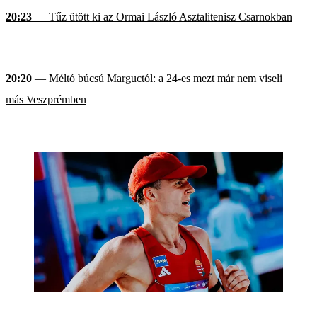
20:23
— Tűz ütött ki az Ormai László Asztalitenisz Csarnokban
20:20
— Méltó búcsú Marguctól: a 24-es mezt már nem viseli
más Veszprémben