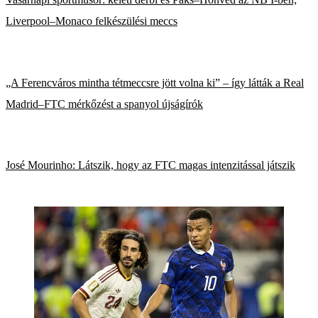
Liverpool–Monaco felkészülési meccs
„A Ferencváros mintha tétmeccsre jött volna ki” – így látták a Real
Madrid–FTC mérkőzést a spanyol újságírók
José Mourinho: Látszik, hogy az FTC magas intenzitással játszik