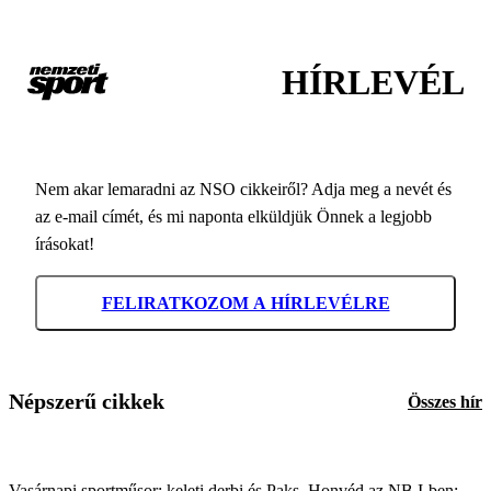
HÍRLEVÉL
Nem akar lemaradni az NSO cikkeiről? Adja meg a nevét és
az e-mail címét, és mi naponta elküldjük Önnek a legjobb
írásokat!
FELIRATKOZOM A HÍRLEVÉLRE
Népszerű cikkek
Összes hír
Vasárnapi sportműsor: keleti derbi és Paks–Honvéd az NB I-ben;