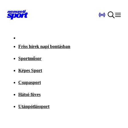
Friss hírek napi bontásban
Sportműsor
Képes Sport
Csupasport
Hátsó füves
Utánpótlássport