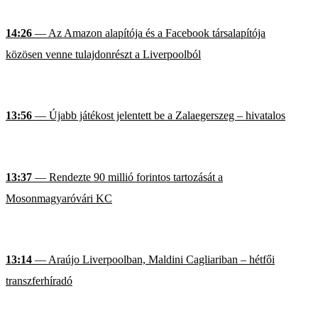
14:26
— Az Amazon alapítója és a Facebook társalapítója
közösen venne tulajdonrészt a Liverpoolból
13:56
— Újabb játékost jelentett be a Zalaegerszeg – hivatalos
13:37
— Rendezte 90 millió forintos tartozását a
Mosonmagyaróvári KC
13:14
— Araújo Liverpoolban, Maldini Cagliariban – hétfői
transzferhíradó