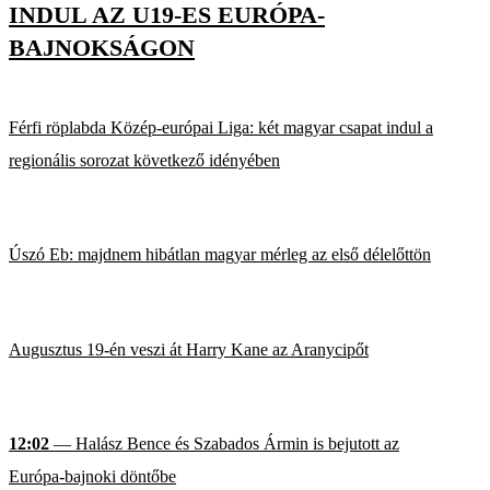
INDUL AZ U19-ES EURÓPA-
BAJNOKSÁGON
Férfi röplabda Közép-európai Liga: két magyar csapat indul a
regionális sorozat következő idényében
Úszó Eb: majdnem hibátlan magyar mérleg az első délelőttön
Augusztus 19-én veszi át Harry Kane az Aranycipőt
12:02
— Halász Bence és Szabados Ármin is bejutott az
Európa-bajnoki döntőbe