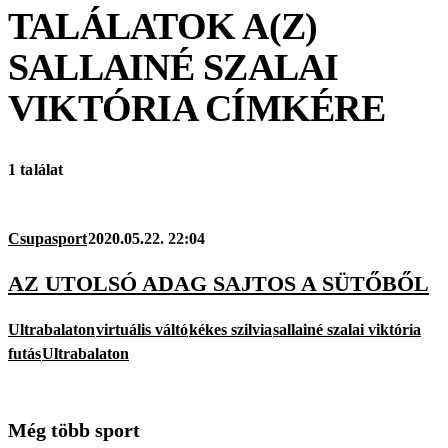
TALÁLATOK A(Z)
SALLAINÉ SZALAI
VIKTÓRIA
CÍMKÉRE
1 találat
Csupasport
2020.05.22. 22:04
AZ UTOLSÓ ADAG SAJTOS A SÜTŐBŐL
Ultrabalaton
virtuális váltó
kékes szilvia
sallainé szalai viktória
futás
Ultrabalaton
Még több sport