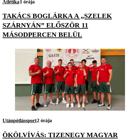
Atlétika
1 órája
TAKÁCS BOGLÁRKA A „SZELEK
SZÁRNYÁN” ELŐSZÖR 11
MÁSODPERCEN BELÜL
Utánpótlássport
2 órája
ÖKÖLVÍVÁS: TIZENEGY MAGYAR