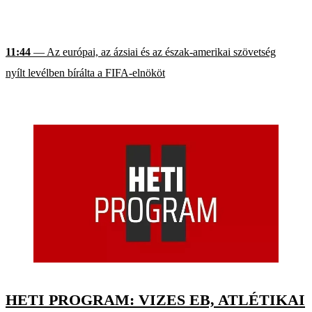
11:44
— Az európai, az ázsiai és az észak-amerikai szövetség
nyílt levélben bírálta a FIFA-elnököt
HETI PROGRAM: VIZES EB, ATLÉTIKAI