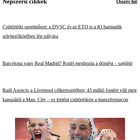
Népszerű cikkek
Összes hír
Csütörtöki sportműsor: a DVSC és az ETO is a Kl harmadik
selejtezőkörében lép pályára
Barcelona vagy Real Madrid? Rodri meghozta a döntést – sajtóhír
Raúl Asencio a Liverpool célkeresztjében; 45 millió fontért vált meg
kapusától a Man. City – ez történt csütörtökön a transzferpiacon