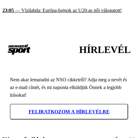
23:05
— Vízilabda: Európa-bajnok az U20-as női válogatott!
HÍRLEVÉL
Nem akar lemaradni az NSO cikkeiről? Adja meg a nevét és
az e-mail címét, és mi naponta elküldjük Önnek a legjobb
írásokat!
FELIRATKOZOM A HÍRLEVÉLRE