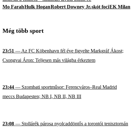
Mo Farah
Hulk Hogan
Robert Downey Jr.
skót foci
EK Milan
Még több sport
23:51
— Az FC Köbenhavn fél éve figyelte Markgráf Ákost;
Csongvai Áron: Teljesen más világba érkeztem
23:44
— Szombati sportműsor: Ferencváros–Real Madrid
meccs Budapesten; NB I, NB II, NB III
23:08
— Stollárék párosa nyolcaddöntős a torontói tenisztornán