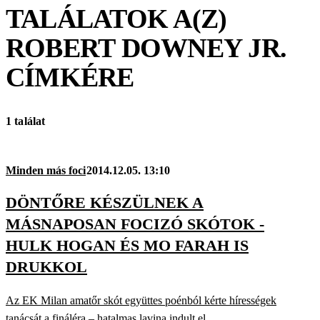
TALÁLATOK A(Z)
ROBERT DOWNEY JR.
CÍMKÉRE
1 találat
Minden más foci
2014.12.05. 13:10
DÖNTŐRE KÉSZÜLNEK A
MÁSNAPOSAN FOCIZÓ SKÓTOK -
HULK HOGAN ÉS MO FARAH IS
DRUKKOL
Az EK Milan amatőr skót együttes poénból kérte hírességek
tanácsát a fináléra – hatalmas lavina indult el.