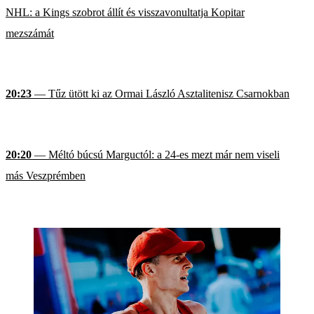
NHL: a Kings szobrot állít és visszavonultatja Kopitar
mezszámát
20:23
— Tűz ütött ki az Ormai László Asztalitenisz Csarnokban
20:20
— Méltó búcsú Marguctól: a 24-es mezt már nem viseli
más Veszprémben