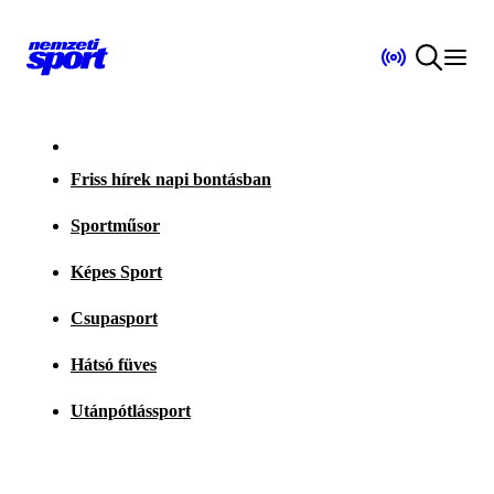
Friss hírek napi bontásban
Sportműsor
Képes Sport
Csupasport
Hátsó füves
Utánpótlássport