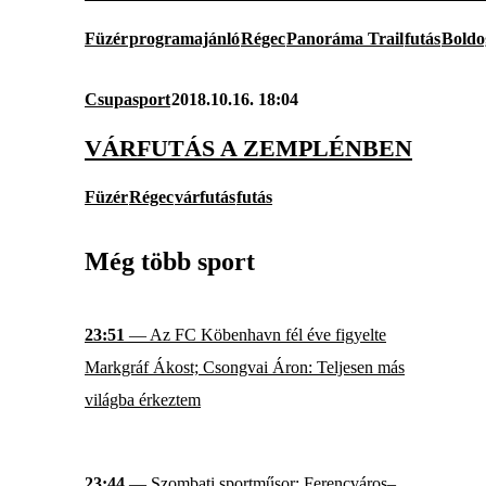
Füzér
programajánló
Régec
Panoráma Trail
futás
Boldo
Csupasport
2018.10.16. 18:04
VÁRFUTÁS A ZEMPLÉNBEN
Füzér
Régec
várfutás
futás
Még több sport
23:51
— Az FC Köbenhavn fél éve figyelte
Markgráf Ákost; Csongvai Áron: Teljesen más
világba érkeztem
23:44
— Szombati sportműsor: Ferencváros–