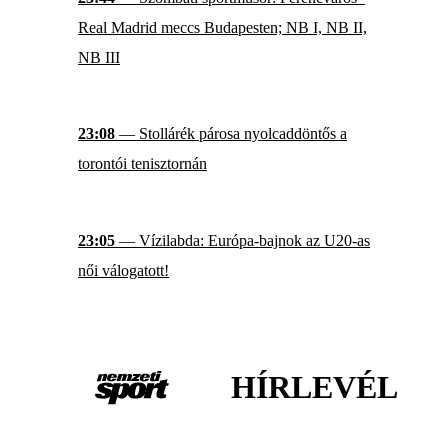
Real Madrid meccs Budapesten; NB I, NB II,
NB III
23:08
— Stollárék párosa nyolcaddöntős a
torontói tenisztornán
23:05
— Vízilabda: Európa-bajnok az U20-as
női válogatott!
HÍRLEVÉL