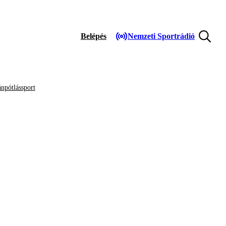
Belépés
Nemzeti Sportrádió
npótlássport