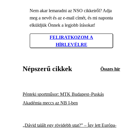
Nem akar lemaradni az NSO cikkeiről? Adja
meg a nevét és az e-mail címét, és mi naponta
elküldjük Önnek a legjobb írásokat!
FELIRATKOZOM A
HÍRLEVÉLRE
Népszerű cikkek
Összes hír
Pénteki sportműsor: MTK Budapest–Puskás
Akadémia meccs az NB I-ben
„Dávid talált egy rövidebb utat?” – Így lett Európa-