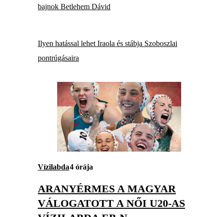
bajnok Betlehem Dávid
Ilyen hatással lehet Iraola és stábja Szoboszlai
pontrúgásaira
Vízilabda
4 órája
ARANYÉRMES A MAGYAR
VÁLOGATOTT A NŐI U20-AS