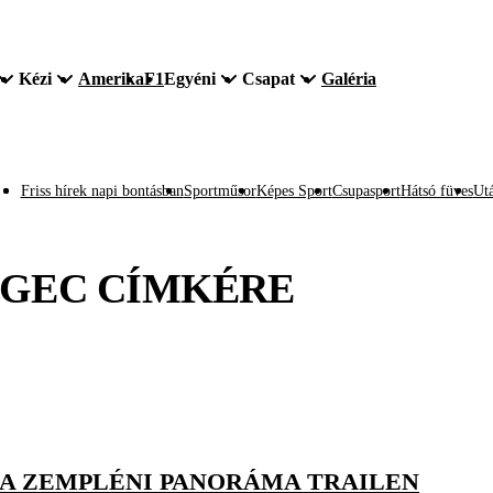
Kézi
Amerika
F1
Egyéni
Csapat
Galéria
Friss hírek napi bontásban
Sportműsor
Képes Sport
Csupasport
Hátsó füves
Utá
ÉGEC
CÍMKÉRE
 A ZEMPLÉNI PANORÁMA TRAILEN