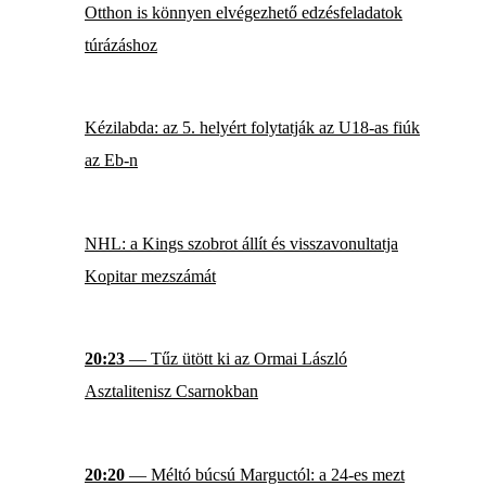
Otthon is könnyen elvégezhető edzésfeladatok
túrázáshoz
Kézilabda: az 5. helyért folytatják az U18-as fiúk
az Eb-n
NHL: a Kings szobrot állít és visszavonultatja
Kopitar mezszámát
20:23
— Tűz ütött ki az Ormai László
Asztalitenisz Csarnokban
20:20
— Méltó búcsú Marguctól: a 24-es mezt