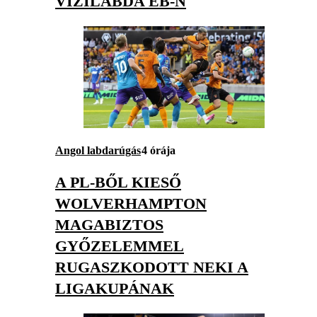
VÍZILABDA EB-N
Angol labdarúgás
4 órája
A PL-BŐL KIESŐ
WOLVERHAMPTON
MAGABIZTOS
GYŐZELEMMEL
RUGASZKODOTT NEKI A
LIGAKUPÁNAK