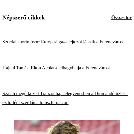
Népszerű cikkek
Összes hír
Szerdai sportműsor: Európa-liga-selejtezőt játszik a Ferencváros
Hajnal Tamás: Elton Acolatse elhagyhatja a Ferencvárost
Szalah megérkezett Trabzonba, célegyenesben a Diomandé-üzlet –
ez történt szerdán a transzferpiacon