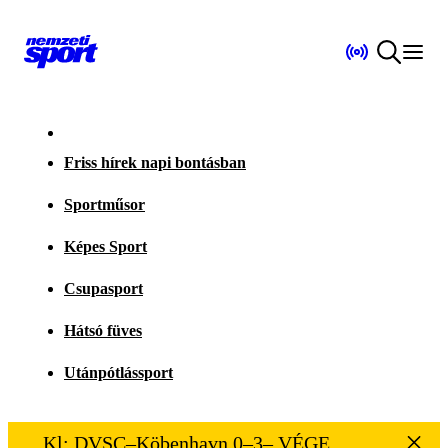
Friss hírek napi bontásban
Sportműsor
Képes Sport
Csupasport
Hátsó füves
Utánpótlássport
Kl: DVSC–Köbenhavn 0–3– VÉGE