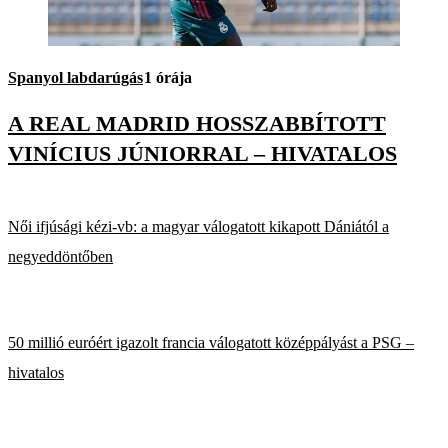
Spanyol labdarúgás
1 órája
A REAL MADRID HOSSZABBÍTOTT
VINÍCIUS JÚNIORRAL – HIVATALOS
Női ifjúsági kézi-vb: a magyar válogatott kikapott Dániától a
negyeddöntőben
50 millió euróért igazolt francia válogatott középpályást a PSG –
hivatalos