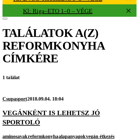
Kl: Riga–ETO 1–0 – VÉGE
TALÁLATOK A(Z)
REFORMKONYHA
CÍMKÉRE
1 találat
Csupasport
2018.09.04. 18:04
VEGÁNKÉNT IS LEHETSZ JÓ
SPORTOLÓ
aminosavak
reformkonyha
alapanyagok
vegán étkezés