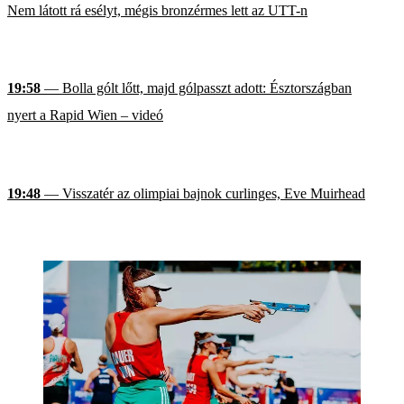
Nem látott rá esélyt, mégis bronzérmes lett az UTT-n
19:58
— Bolla gólt lőtt, majd gólpasszt adott: Észtországban
nyert a Rapid Wien – videó
19:48
— Visszatér az olimpiai bajnok curlinges, Eve Muirhead