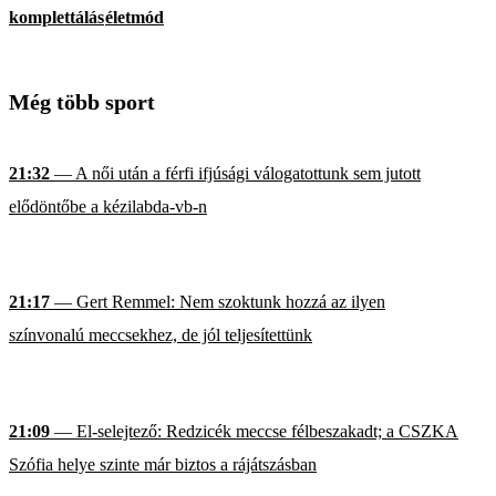
komplettálás
életmód
Még több sport
21:32
— A női után a férfi ifjúsági válogatottunk sem jutott
elődöntőbe a kézilabda-vb-n
21:17
— Gert Remmel: Nem szoktunk hozzá az ilyen
színvonalú meccsekhez, de jól teljesítettünk
21:09
— El-selejtező: Redzicék meccse félbeszakadt; a CSZKA
Szófia helye szinte már biztos a rájátszásban