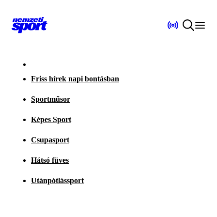
Friss hírek napi bontásban
Sportműsor
Képes Sport
Csupasport
Hátsó füves
Utánpótlássport