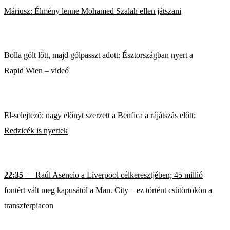
Máriusz: Élmény lenne Mohamed Szalah ellen játszani
Bolla gólt lőtt, majd gólpasszt adott: Észtországban nyert a
Rapid Wien – videó
El-selejtező: nagy előnyt szerzett a Benfica a rájátszás előtt;
Redzicék is nyertek
22:35
— Raúl Asencio a Liverpool célkeresztjében; 45 millió
fontért vált meg kapusától a Man. City – ez történt csütörtökön a
transzferpiacon