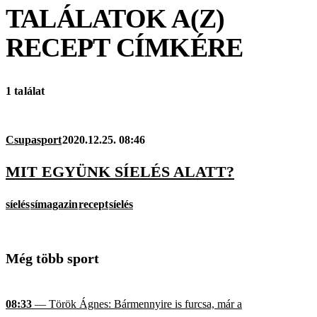
TALÁLATOK A(Z)
RECEPT
CÍMKÉRE
1 találat
Csupasport
2020.12.25. 08:46
MIT EGYÜNK SÍELÉS ALATT?
síelés
símagazin
recept
síelés
Még több sport
08:33
— Török Ágnes: Bármennyire is furcsa, már a