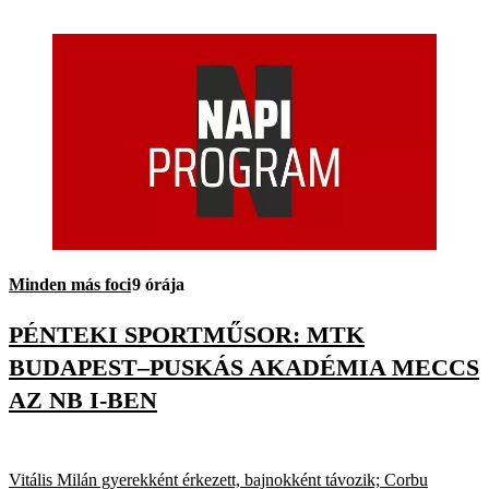
Minden más foci
9 órája
PÉNTEKI SPORTMŰSOR: MTK
BUDAPEST–PUSKÁS AKADÉMIA MECCS
AZ NB I-BEN
Vitális Milán gyerekként érkezett, bajnokként távozik; Corbu