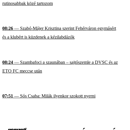
rutinosabbak közé tartozom
08:26
— Szabó-Májer Krisztina szerint Fehérváron egymásért
és a klubért is küzdenek a kézilabdázók
08:24
— Szambafoci a szaunában – sajtószemle a DVSC és az
ETO FC meccse után
07:51
— Sós Csaba: Milák ilyenkor szokott nyerni