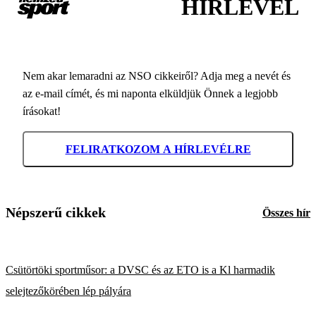
HÍRLEVÉL
Nem akar lemaradni az NSO cikkeiről? Adja meg a nevét és
az e-mail címét, és mi naponta elküldjük Önnek a legjobb
írásokat!
FELIRATKOZOM A HÍRLEVÉLRE
Népszerű cikkek
Összes hír
Csütörtöki sportműsor: a DVSC és az ETO is a Kl harmadik
selejtezőkörében lép pályára