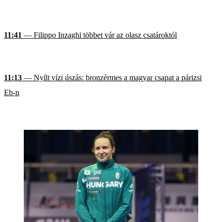
11:41
— Filippo Inzaghi többet vár az olasz csatároktól
11:13
— Nyílt vízi úszás: bronzérmes a magyar csapat a párizsi
Eb-n