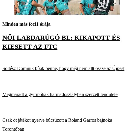
Minden más foci
1 órája
NŐI LABDARÚGÓ BL: KIKAPOTT ÉS
KIESETT AZ FTC
Soltész Dominik bízik benne, hogy még nem állt össze az Újpest
Megmaradt a gyirmótiak harmadosztályban szerzett lendülete
Csak öt játékot nyerve búcsúzott a Roland Garros bajnoka
Torontóban