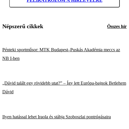
FELIRATKOZOM A HÍRLEVÉLRE
Népszerű cikkek
Összes hír
Pénteki sportműsor: MTK Budapest–Puskás Akadémia meccs az
NB I-ben
„Dávid talált egy rövidebb utat?” – Így lett Európa-bajnok Betlehem
Dávid
Ilyen hatással lehet Iraola és stábja Szoboszlai pontrúgásaira