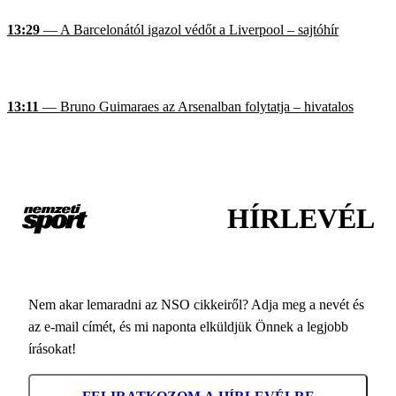
13:29
— A Barcelonától igazol védőt a Liverpool – sajtóhír
13:11
— Bruno Guimaraes az Arsenalban folytatja – hivatalos
HÍRLEVÉL
Nem akar lemaradni az NSO cikkeiről? Adja meg a nevét és
az e-mail címét, és mi naponta elküldjük Önnek a legjobb
írásokat!