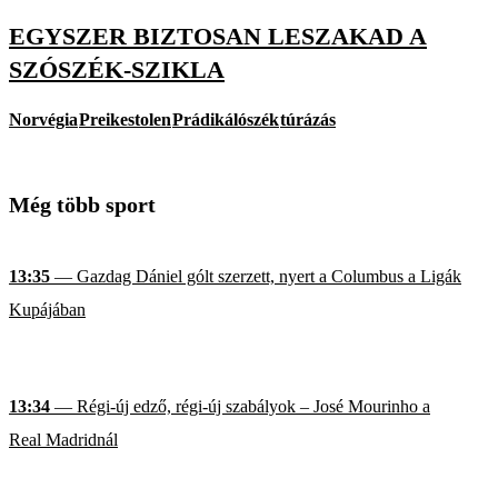
EGYSZER BIZTOSAN LESZAKAD A
SZÓSZÉK-SZIKLA
Norvégia
Preikestolen
Prádikálószék
túrázás
Még több sport
13:35
— Gazdag Dániel gólt szerzett, nyert a Columbus a Ligák
Kupájában
13:34
— Régi-új edző, régi-új szabályok – José Mourinho a
Real Madridnál