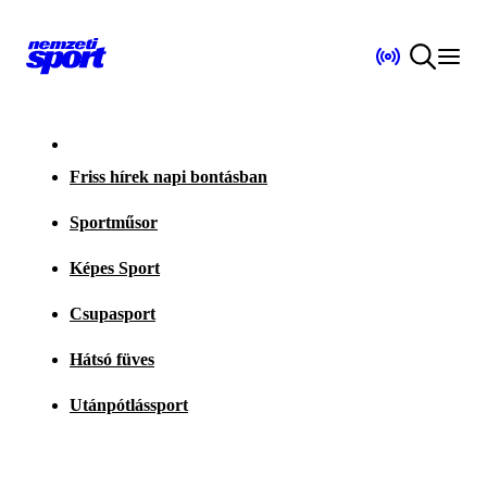
Friss hírek napi bontásban
Sportműsor
Képes Sport
Csupasport
Hátsó füves
Utánpótlássport