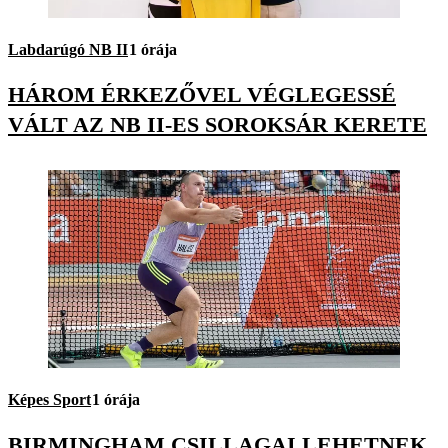
Labdarúgó NB II
1 órája
HÁROM ÉRKEZŐVEL VÉGLEGESSÉ
VÁLT AZ NB II-ES SOROKSÁR KERETE
Képes Sport
1 órája
BIRMINGHAM CSILLAGAI LEHETNEK