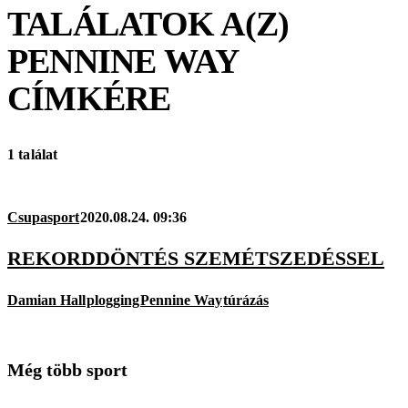
TALÁLATOK A(Z)
PENNINE WAY
CÍMKÉRE
1 találat
Csupasport
2020.08.24. 09:36
REKORDDÖNTÉS SZEMÉTSZEDÉSSEL
Damian Hall
plogging
Pennine Way
túrázás
Még több sport