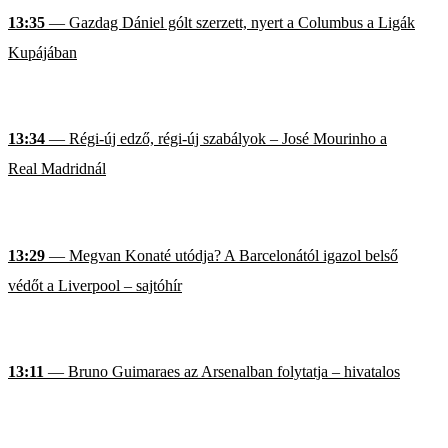
13:35
— Gazdag Dániel gólt szerzett, nyert a Columbus a Ligák
Kupájában
13:34
— Régi-új edző, régi-új szabályok – José Mourinho a
Real Madridnál
13:29
— Megvan Konaté utódja? A Barcelonától igazol belső
védőt a Liverpool – sajtóhír
13:11
— Bruno Guimaraes az Arsenalban folytatja – hivatalos