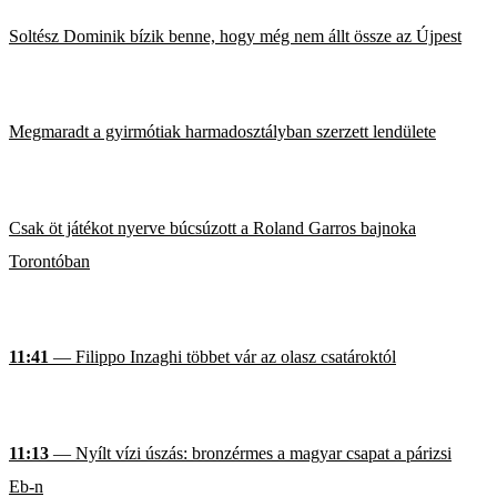
Soltész Dominik bízik benne, hogy még nem állt össze az Újpest
Megmaradt a gyirmótiak harmadosztályban szerzett lendülete
Csak öt játékot nyerve búcsúzott a Roland Garros bajnoka
Torontóban
11:41
— Filippo Inzaghi többet vár az olasz csatároktól
11:13
— Nyílt vízi úszás: bronzérmes a magyar csapat a párizsi
Eb-n