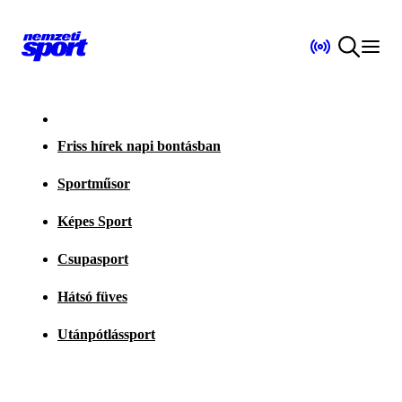
Friss hírek napi bontásban
Sportműsor
Képes Sport
Csupasport
Hátsó füves
Utánpótlássport