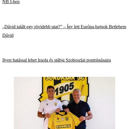
NB I-ben
„Dávid talált egy rövidebb utat?” – Így lett Európa-bajnok Betlehem
Dávid
Ilyen hatással lehet Iraola és stábja Szoboszlai pontrúgásaira