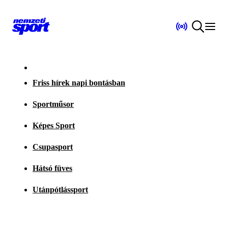
Friss hírek napi bontásban
Sportműsor
Képes Sport
Csupasport
Hátsó füves
Utánpótlássport