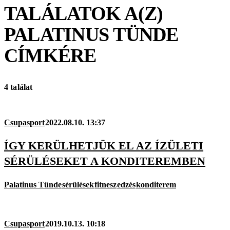
TALÁLATOK A(Z)
PALATINUS TÜNDE
CÍMKÉRE
4 találat
Csupasport
2022.08.10. 13:37
ÍGY KERÜLHETJÜK EL AZ ÍZÜLETI
SÉRÜLÉSEKET A KONDITEREMBEN
Palatinus Tünde
sérülések
fitnesz
edzés
konditerem
Csupasport
2019.10.13. 10:18