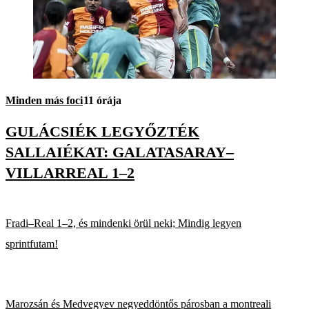
Minden más foci
11 órája
GULÁCSIÉK LEGYŐZTÉK
SALLAIÉKAT: GALATASARAY–
VILLARREAL 1–2
Fradi–Real 1–2, és mindenki örül neki; Mindig legyen
sprintfutam!
Marozsán és Medvegyev negyeddöntős párosban a montreali