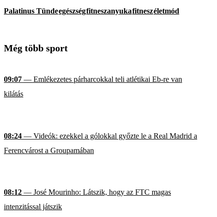
Palatinus Tünde
egészség
fitneszanyuka
fitnesz
életmód
Még több sport
09:07
— Emlékezetes párharcokkal teli atlétikai Eb-re van
kilátás
08:24
— Videók: ezekkel a gólokkal győzte le a Real Madrid a
Ferencvárost a Groupamában
08:12
— José Mourinho: Látszik, hogy az FTC magas
intenzitással játszik