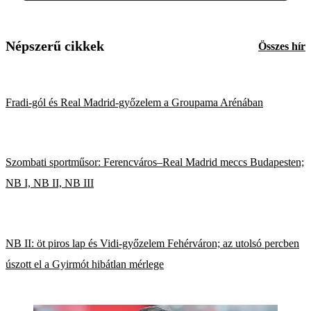
Népszerű cikkek
Összes hír
Fradi-gól és Real Madrid-győzelem a Groupama Arénában
Szombati sportműsor: Ferencváros–Real Madrid meccs Budapesten;
NB I, NB II, NB III
NB II: öt piros lap és Vidi-győzelem Fehérváron; az utolsó percben
úszott el a Gyirmót hibátlan mérlege