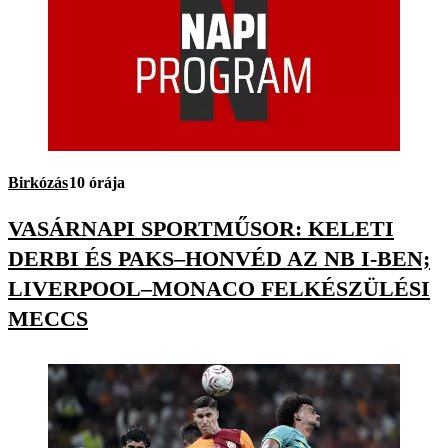
Birkózás
10 órája
VASÁRNAPI SPORTMŰSOR: KELETI
DERBI ÉS PAKS–HONVÉD AZ NB I-BEN;
LIVERPOOL–MONACO FELKÉSZÜLÉSI
MECCS