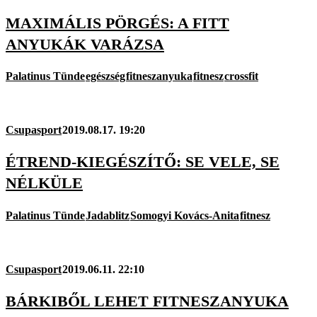
MAXIMÁLIS PÖRGÉS: A FITT
ANYUKÁK VARÁZSA
Palatinus Tünde
egészség
fitneszanyuka
fitnesz
crossfit
Csupasport
2019.08.17. 19:20
ÉTREND-KIEGÉSZÍTŐ: SE VELE, SE
NÉLKÜLE
Palatinus Tünde
Jadablitz
Somogyi Kovács-Anita
fitnesz
Csupasport
2019.06.11. 22:10
BÁRKIBŐL LEHET FITNESZANYUKA